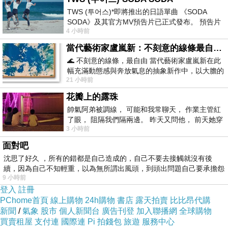
TWS (투어스)*即將推出的日語單曲 《SODA
SODA》及其官方MV預告片已正式發布。 預告片
4 小時前
一經發布， 就引發了粉絲們對這次夏季回
當代藝術家盧嵐新：不刻意的線條最自由，讓色彩流動、筆觸自己說話
🌊 不刻意的線條，最自由 當代藝術家盧嵐新在此
幅充滿動態感與奔放氣息的抽象新作中，以大膽的
21 小時前
藍色顏料在白色畫布上揮灑、壓印與流淌
花瓣上的露珠
帥氣阿弟被調線， 可能和我常聊天， 作業主管紅
了眼， 阻隔我們隔兩邊。 昨天又問他， 前天她穿
3 小時前
什麼顏色衣服， 不經
面對吧
沈思了好久 ，所有的錯都是自己造成的，自己不要去接觸就沒有後
續，因為自己不知輕重，以為無所謂出風頭，到頭出問題自己要承擔怨
9 小時前
不
登入
註冊
PChome首頁
線上購物
24h購物
書店
露天拍賣
比比昂代購
新聞
/
氣象
股市
個人新聞台
廣告刊登
加入聯播網
全球購物
三樓
買賣租屋
支付連
國際連
Pi 拍錢包
旅遊
服務中心