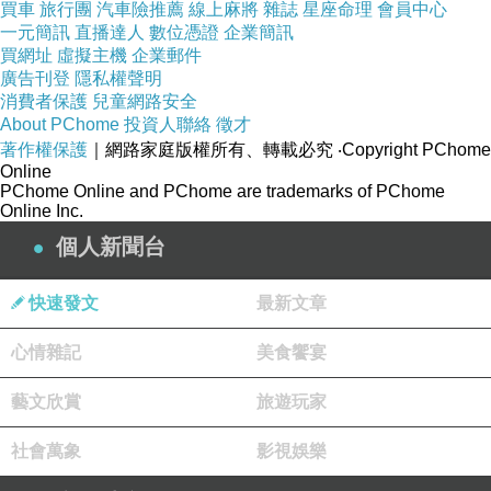
2026-05-23 12:23:11
買車
旅行團
汽車險推薦
線上麻將
雜誌
星座命理
會員中心
沒有關係
一元簡訊
直播達人
數位憑證
企業簡訊
先祝福他早日康復
買網址
虛擬主機
企業郵件
廣告刊登
隱私權聲明
好的都是比較慢的
消費者保護
兒童網路安全
祝 安心
About PChome
投資人聯絡
徵才
著作權保護
｜網路家庭版權所有、轉載必究
‧Copyright PChome
Online
頹小疤//吳明毅
PChome Online and PChome are trademarks of PChome
2026-05-23 10:01:47
Online Inc.
陳社長大病待癒
個人新聞台
多所延滯
(或有鋪貨內情誰知道)
寒涼的出版業
快速發文
最新文章
還忘買倌大器
好事多磨候佳音
心情雜記
美食饗宴
叩歉 頌安
藝文欣賞
旅遊玩家
三樓
2026-05-14 21:33:29
社會萬象
影視娛樂
哇賽 那麼突然的嗎 恭喜喔
書名很有意思