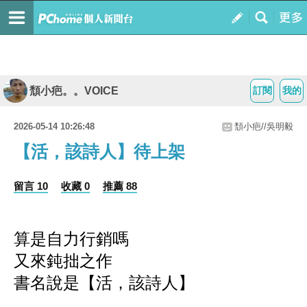
頹小疤。。VOICE
訂閱
我的
2026-05-14 10:26:48
頹小疤//吳明毅
【活，該詩人】待上架
留言 10
收藏 0
推薦 88
算是自力行銷嗎
又來鈍拙之作
書名說是【活，該詩人】