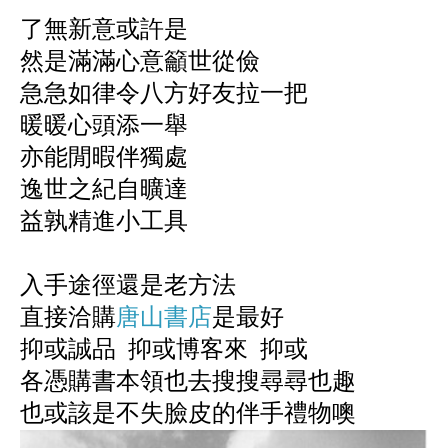
了無新意或許是
然是滿滿心意籲世從儉
急急如律令八方好友拉一把
暖暖心頭添一舉
亦能閒暇伴獨處
逸世之紀自曠達
益孰精進小工具
入手途徑還是老方法
直接洽購
唐山書店
是最好
抑或誠品 抑或博客來 抑或
各憑購書本領也去搜搜尋尋也趣
也或該是不失臉皮的伴手禮物噢