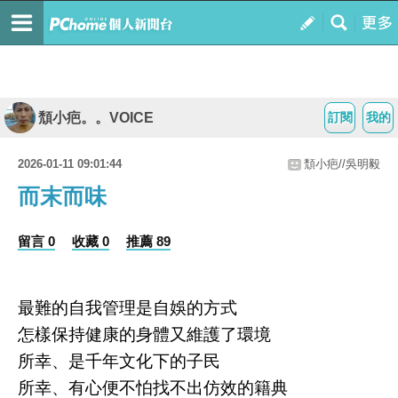
頹小疤。。VOICE
訂閱
我的
2026-01-11 09:01:44
頹小疤//吳明毅
而末而味
留言 0
收藏 0
推薦 89
最難的自我管理是自娛的方式
怎樣保持健康的身體又維護了環境
所幸、是千年文化下的子民
所幸、有心便不怕找不出仿效的籍典