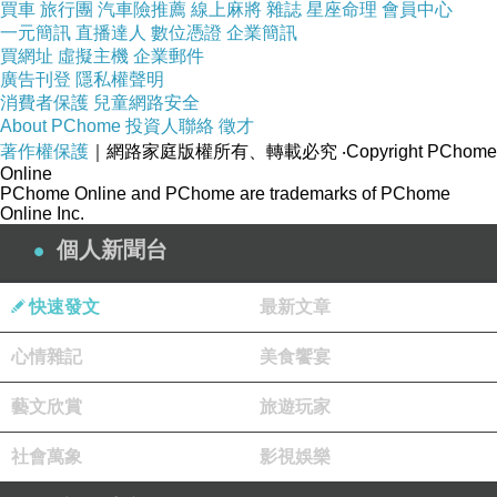
買車
旅行團
汽車險推薦
線上麻將
雜誌
星座命理
會員中心
一元簡訊
直播達人
數位憑證
企業簡訊
買網址
虛擬主機
企業郵件
廣告刊登
隱私權聲明
消費者保護
兒童網路安全
About PChome
投資人聯絡
徵才
著作權保護
｜網路家庭版權所有、轉載必究
‧Copyright PChome
Online
PChome Online and PChome are trademarks of PChome
Online Inc.
個人新聞台
快速發文
最新文章
心情雜記
美食饗宴
藝文欣賞
旅遊玩家
社會萬象
影視娛樂