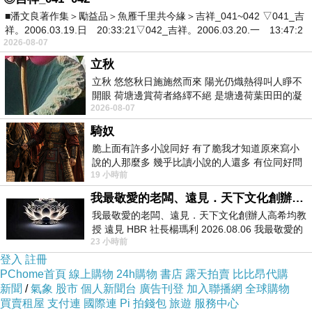
■潘文良著作集＞勵益品＞魚雁千里共今緣＞吉祥_041~042 ▽041_吉
祥。2006.03.19.日 20:33:21▽042_吉祥。2006.03.20.一 13:47:2
2026-08-07
立秋
立秋 悠悠秋日施施然而來 陽光仍熾熱得叫人睜不
開眼 荷塘邊賞荷者絡繹不絕 是塘邊荷葉田田的凝
2026-08-07
望 風中飄逸的是映日荷花別樣紅
騎奴
脆上面有許多小說同好 有了脆我才知道原來寫小
說的人那麼多 幾乎比讀小說的人還多 有位同好問
19 小時前
了一個問題 她說為什麼高中文學獎的
我最敬愛的老闆、遠見．天下文化創辦人高希均教授
我最敬愛的老闆、遠見．天下文化創辦人高希均教
授 遠見 HBR 社長楊瑪利 2026.08.06 我最敬愛的
23 小時前
老闆、遠見．天下文化創辦人高希均教
登入
註冊
PChome首頁
線上購物
24h購物
書店
露天拍賣
比比昂代購
新聞
/
氣象
股市
個人新聞台
廣告刊登
加入聯播網
全球購物
買賣租屋
支付連
國際連
Pi 拍錢包
旅遊
服務中心