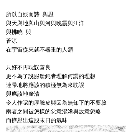
所以自娛而詩 與思
與天與地與山與河與晚霞與汪洋
與拂曉 與
蒼涼
在宇宙從來就不器重的人類
只好不再耽誤善良
更不為了說服駑鈍者理解何謂的理想
連帶地將應該的積極無為來耽誤
與應該地釐清
令人作噁的厚臉皮與因為無知下的不要臉
兩者之間被怎樣的惡意混淆與故意忽略
而擠壓出這股末日的氣味