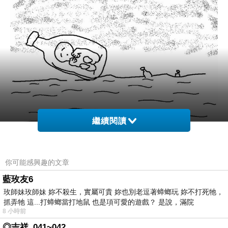
繼續閱讀
你可能感興趣的文章
藍玫友6
玫師妹玫師妹 妳不殺生，實屬可貴 妳也別老逗著蟑螂玩 妳不打死牠，
抓弄牠 這...打蟑螂當打地鼠 也是項可愛的遊戲？ 是說，滿院
8 小時前
◎吉祥_041~042