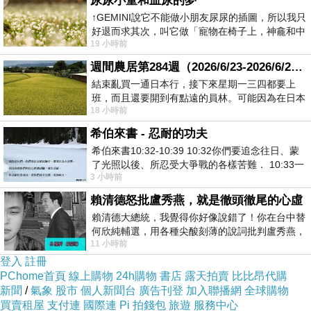
尿尿小童和血尿的夢
小小感受
↑GEMINI說它不能做小朋友尿尿的插圖，所以我只
夜安 小疤哥
好退而求其次，叫它做「寵物在椅子上，神龕和中
19 小時前
年人臉孔」的畫了。 六月底
版主回應
聽聞濃濃秋意將至
週間農居第284週（2026/6/23-2026/6/24) 夏至 金黃稻浪洋溢豐收喜悅
晨不晨泳開始猶豫
結束亂買一通日本行，接下來星期一三四都要上
凡...適可而止之難
班，而且還要開到有點遠的員林。可能因為在日本
18 小時前
花不少錢，星期一出門上班時，心裡沒有一
日安 三樓
2025-10-15 10:15:31
希伯來書 - 忍耐的功夫
希伯來書10:32-10:39 10:32你們要追念往日、蒙
了光照以後、所忍受大爭戰的各樣苦難． 10:33一
3 小時前
面被毀謗、遭患難、成了戲景、叫眾人
賴清德怒批盧秀燕，就是徹頭徹尾的心虛
賴清德大總統，我覺得你好像說錯了！你在台中替
何欣純輔選，用各種尖酸刻薄的說詞批判盧秀燕，
11 小時前
罵她施政滿意度輸給陳其邁，甚至還說盧
登入
註冊
PChome首頁
線上購物
24h購物
書店
露天拍賣
比比昂代購
新聞
/
氣象
股市
個人新聞台
廣告刊登
加入聯播網
全球購物
買賣租屋
支付連
國際連
Pi 拍錢包
旅遊
服務中心