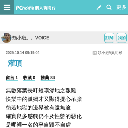
頹小疤。。VOICE
訂閱
我的
2025-10-14 09:19:04
頹小疤//吳明毅
灌頂
留言 1
收藏 0
推薦 84
無數落葉長吁短嘆滲地之艱難
快樂中的孤獨才又顯得提心吊膽
彷若地獄的邊界被有遠無途
確實良多感觸仍不及性態的惡化
是哪裡一名的寧自毀不自虐