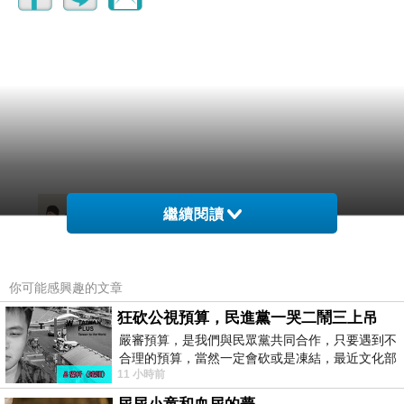
三樓
繼續閱讀
2025-10-15 00:17:13
可能灌頂未必是覺醒
有時只是被真相的苦水淋醒
你可能感興趣的文章
或許孤獨的自覺與理性的無力
正映照著人性在欲望與技術之間的擺盪
狂砍公視預算，民進黨一哭二鬧三上吊
也可能靈光之所以短暫
嚴審預算，是我們與民眾黨共同合作，只要遇到不
是因為清醒太重
合理的預算，當然一定會砍或是凍結，最近文化部
但也唯有那一瞬的照亮
11 小時前
要編列公視和Taiwan plus預算，在110年
讓我們確定自己還沒完全沉下去