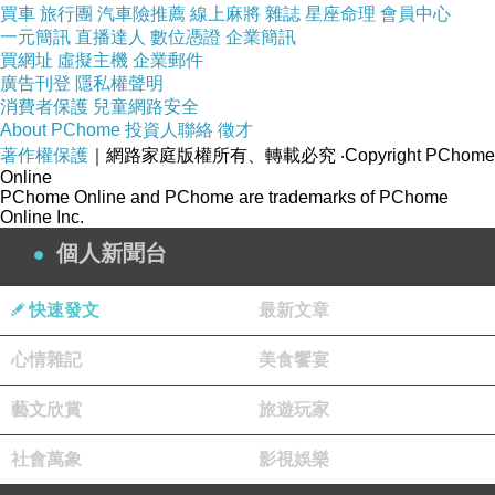
買車
旅行團
汽車險推薦
線上麻將
雜誌
星座命理
會員中心
一元簡訊
直播達人
數位憑證
企業簡訊
買網址
虛擬主機
企業郵件
廣告刊登
隱私權聲明
消費者保護
兒童網路安全
About PChome
投資人聯絡
徵才
著作權保護
｜網路家庭版權所有、轉載必究
‧Copyright PChome
Online
PChome Online and PChome are trademarks of PChome
Online Inc.
個人新聞台
快速發文
最新文章
心情雜記
美食饗宴
藝文欣賞
旅遊玩家
社會萬象
影視娛樂