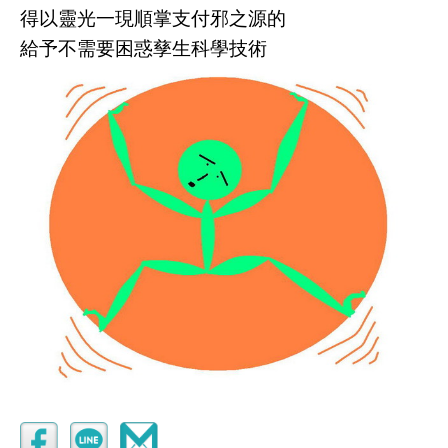
得以靈光一現順掌支付邪之源的
給予不需要困惑孳生科學技術