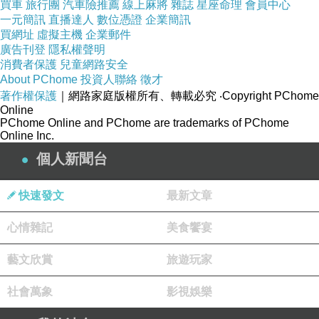
買車
旅行團
汽車險推薦
線上麻將
雜誌
星座命理
會員中心
一元簡訊
直播達人
數位憑證
企業簡訊
買網址
虛擬主機
企業郵件
廣告刊登
隱私權聲明
消費者保護
兒童網路安全
About PChome
投資人聯絡
徵才
著作權保護
｜網路家庭版權所有、轉載必究
‧Copyright PChome
Online
PChome Online and PChome are trademarks of PChome
Online Inc.
個人新聞台
快速發文
最新文章
心情雜記
美食饗宴
藝文欣賞
旅遊玩家
社會萬象
影視娛樂