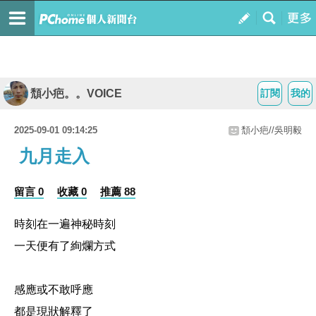
頹小疤。。VOICE
訂閱
我的
2025-09-01 09:14:25
頹小疤//吳明毅
九月走入
留言 0
收藏 0
推薦 88
時刻在一遍神秘時刻
一天便有了絢爛方式
感應或不敢呼應
都是現狀解釋了