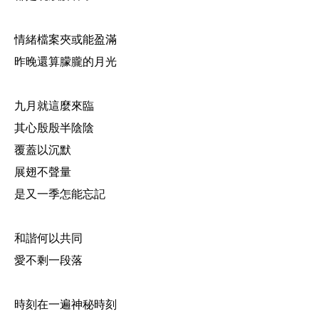
情緒檔案夾或能盈滿
昨晚還算朦朧的月光
九月就這麼來臨
其心殷殷半陰陰
覆蓋以沉默
展翅不聲量
是又一季怎能忘記
和諧何以共同
愛不剩一段落
時刻在一遍神秘時刻