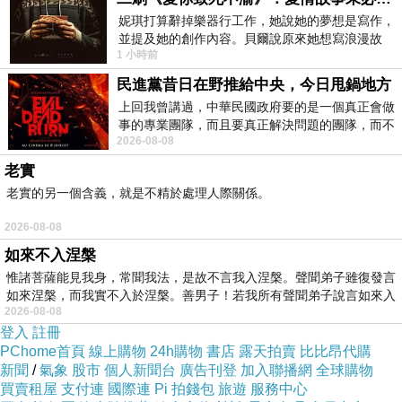
妮琪打算辭掉樂器行工作，她說她的夢想是寫作，
並提及她的創作內容。貝爾說原來她想寫浪漫故
1 小時前
事，妮琪回應：「不是浪漫故事，是愛情
民進黨昔日在野推給中央，今日甩鍋地方
上回我曾講過，中華民國政府要的是一個真正會做
事的專業團隊，而且要真正解決問題的團隊，而不
2026-08-08
是只會到處甩鍋的雙標團隊，最近民進黨
老實
老實的另一個含義，就是不精於處理人際關係。
2026-08-08
如來不入涅槃
惟諸菩薩能見我身，常聞我法，是故不言我入涅槃。聲聞弟子雖復發言
如來涅槃，而我實不入於涅槃。善男子！若我所有聲聞弟子說言如來入
2026-08-08
登入
註冊
PChome首頁
線上購物
24h購物
書店
露天拍賣
比比昂代購
新聞
/
氣象
股市
個人新聞台
廣告刊登
加入聯播網
全球購物
買賣租屋
支付連
國際連
Pi 拍錢包
旅遊
服務中心