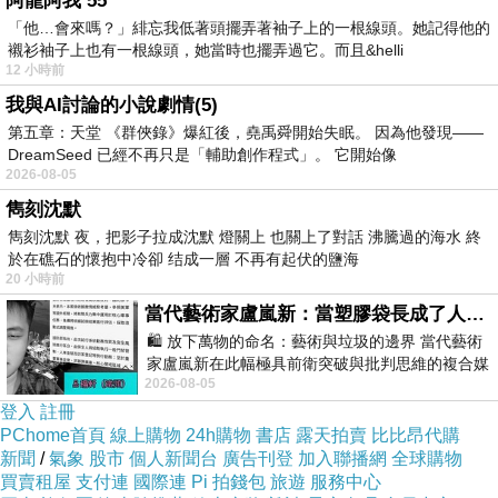
阿龍阿我 55
「他…會來嗎？」緋忘我低著頭擺弄著袖子上的一根線頭。她記得他的
襯衫袖子上也有一根線頭，她當時也擺弄過它。而且&helli
12 小時前
我與AI討論的小說劇情(5)
第五章：天堂 《群俠錄》爆紅後，堯禹舜開始失眠。 因為他發現——
DreamSeed 已經不再只是「輔助創作程式」。 它開始像
2026-08-05
雋刻沈默
雋刻沈默 夜，把影子拉成沈默 燈關上 也關上了對話 沸騰過的海水 終
於在礁石的懷抱中冷卻 结成一層 不再有起伏的鹽海
20 小時前
當代藝術家盧嵐新：當塑膠袋長成了人的模樣，我們的目光是否學會了放下偏見？
🛍️ 放下萬物的命名：藝術與垃圾的邊界 當代藝術
家盧嵐新在此幅極具前衛突破與批判思維的複合媒
2026-08-05
材新作中，直接將被大眾定義為廢棄物
登入
註冊
PChome首頁
線上購物
24h購物
書店
露天拍賣
比比昂代購
新聞
/
氣象
股市
個人新聞台
廣告刊登
加入聯播網
全球購物
買賣租屋
支付連
國際連
Pi 拍錢包
旅遊
服務中心