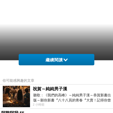
繼續閱讀
你可能感興趣的文章
祝賀～純純男子漢
聽歌：《我們的高峰》～純純男子漢～恭賀新書出
版～願你新書〞八十八頁的青春〞大賣！記得你曾
2 小時前
經在我的版留言…「好讚的圖^^感覺大家