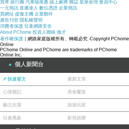
買車
旅行團
汽車險推薦
線上麻將
雜誌
星座命理
會員中心
一元簡訊
直播達人
數位憑證
企業簡訊
買網址
虛擬主機
企業郵件
廣告刊登
隱私權聲明
消費者保護
兒童網路安全
About PChome
投資人聯絡
徵才
著作權保護
｜網路家庭版權所有、轉載必究
‧Copyright PChome
Online
PChome Online and PChome are trademarks of PChome
Online Inc.
個人新聞台
快速發文
最新文章
心情雜記
美食饗宴
藝文欣賞
旅遊玩家
社會萬象
影視娛樂