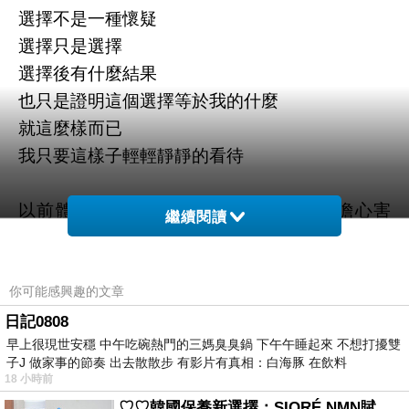
選擇不是一種懷疑
選擇只是選擇
選擇後有什麼結果
也只是證明這個選擇等於我的什麼
就這麼樣而已
我只要這樣子輕輕靜靜的看待
以前體認到所有的情緒背後，都起源於擔心害
繼續閱讀
怕。
可以包容這一切的
你可能感興趣的文章
只有一個字只有一處
日記0808
早上很現世安穩 中午吃碗熱門的三媽臭臭鍋 下午午睡起來 不想打擾雙
那就是愛
子J 做家事的節奏 出去散散步 有影片有真相：白海豚 在飲料
愛就只是愛
18 小時前
不需要理由
♡♡韓國保養新選擇：SIORÉ NMN賦活泡泡化妝水♡♡