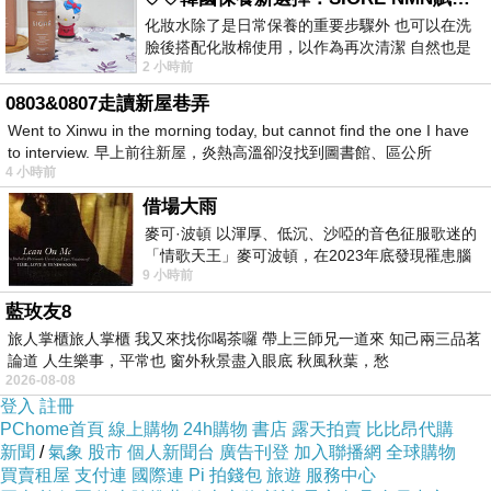
不需要條件
化妝水除了是日常保養的重要步驟外 也可以在洗
臉後搭配化妝棉使用，以作為再次清潔 自然也是
「可以證明嗎？」
2 小時前
我的保養必備品項 不過，我對於化妝
哈！連證明都不需要！
0803&0807走讀新屋巷弄
因為神是愛
Went to Xinwu in the morning today, but cannot find the one I have
to interview. 早上前往新屋，炎熱高溫卻沒找到圖書館、區公所
4 小時前
頭頂著神
借場大雨
為神負責
麥可·波頓 以渾厚、低沉、沙啞的音色征服歌迷的
就是為自己負責
「情歌天王」麥可波頓，在2023年底發現罹患腦
9 小時前
瘤「祈禱早日康復，一切都好」。
負責什麼
藍玫友8
神不會說
旅人掌櫃旅人掌櫃 我又來找你喝茶囉 帶上三師兄一道來 知己兩三品茗
但自己會經驗
論道 人生樂事，平常也 窗外秋景盡入眼底 秋風秋葉，愁
2026-08-08
無論經驗了什麼
登入
註冊
帶著感恩歡喜心去看待所經驗的
PChome首頁
線上購物
24h購物
書店
露天拍賣
比比昂代購
不多給那樣的經驗多加評論
新聞
/
氣象
股市
個人新聞台
廣告刊登
加入聯播網
全球購物
買賣租屋
支付連
國際連
Pi 拍錢包
旅遊
服務中心
只要肯定已經發生的經驗