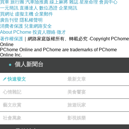
買車
旅行團
汽車險推薦
線上麻將
雜誌
星座命理
會員中心
接下來依然會有其他的經驗要選擇
一元簡訊
直播達人
數位憑證
企業簡訊
買網址
虛擬主機
企業郵件
廣告刊登
隱私權聲明
喔
消費者保護
兒童網路安全
About PChome
投資人聯絡
徵才
人活著就是不斷地選擇
著作權保護
｜網路家庭版權所有、轉載必究
‧Copyright PChome
去體驗選擇後所發生的經驗
Online
PChome Online and PChome are trademarks of PChome
即使有評論
Online Inc.
因評論而產生反應和情緒
個人新聞台
在已知無常才是正常
這樣一句話
快速發文
最新文章
可以使自己再次沉澱
心情雜記
美食饗宴
藝文欣賞
旅遊玩家
社會萬象
影視娛樂
守住念頭
上一篇：