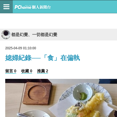
都是幻覺、一切都是幻覺
2025-04-09 01:10:00
媳婦紀錄──「食」在偏執
留言 0
收藏 0
推薦 2