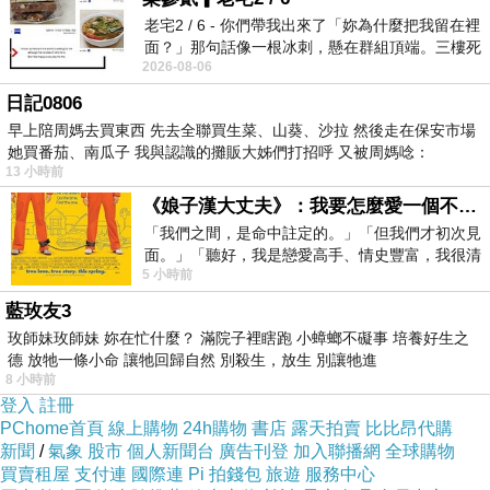
老宅2 / 6 - 你們帶我出來了「妳為什麼把我留在裡
不輕易表達自我的文化裡，特別容易被理想化。因為人平
面？」那句話像一根冰刺，懸在群組頂端。三樓死
日不容易直接說出自己真正想法，所以一旦有人能在少量
2026-08-06
死盯著照片裡的人。那個人確實站在
訊號中理解自己，就會被視為極難得。伯牙與子期的故事
日記0806
早上陪周媽去買東西 先去全聯買生菜、山葵、沙拉 然後走在保安市場
正好建立在這種語境上：最高級的理解是聽出來的。但當
她買番茄、南瓜子 我與認識的攤販大姊們打招呼 又被周媽唸：
理解被神化成心領神會，我們就可能忽略溝通本身的責
13 小時前
任。很多關係需要說明、修正、重複和協調。若我們太相
《娘子漢大丈夫》：我要怎麼愛一個不存在的人？
「我們之間，是命中註定的。」「但我們才初次見
信真正懂你的人自然會懂，就容易把普通人的不懂看成冷
面。」「聽好，我是戀愛高手、情史豐富，我很清
漠。可是現實中，願意慢慢聽未必比一個瞬間聽懂你的人
5 小時前
楚這種感覺，你我之間的那種感覺，現
低級。
藍玫友3
「伯牙絕弦」值得重讀的地方是讓我們看見人對完全理解
玫師妹玫師妹 妳在忙什麼？ 滿院子裡瞎跑 小蟑螂不礙事 培養好生之
德 放牠一條小命 讓牠回歸自然 別殺生，放生 別讓牠進
的渴望。唯一知音的故事安慰了孤獨者，卻也可能加深孤
8 小時前
獨，因為它把普通關係都放在一個過高標準之下比較。人
登入
註冊
PChome首頁
線上購物
24h購物
書店
露天拍賣
比比昂代購
當然可以珍惜那個懂自己最深的人，但也要知道理解不一
新聞
/
氣象
股市
個人新聞台
廣告刊登
加入聯播網
全球購物
定只能以唯一的形式出現。若只相信唯一知音，失去知音
買賣租屋
支付連
國際連
Pi 拍錢包
旅遊
服務中心