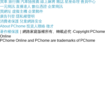
買車
旅行團
汽車險推薦
線上麻將
雜誌
星座命理
會員中心
之後，世界就只剩沉默；若承認理解可以分散存在，人就
一元簡訊
直播達人
數位憑證
企業簡訊
仍然有機會在不同關係中繼續發聲。
買網址
虛擬主機
企業郵件
廣告刊登
隱私權聲明
消費者保護
兒童網路安全
About PChome
投資人聯絡
徵才
著作權保護
｜網路家庭版權所有、轉載必究
‧Copyright PChome
Online
三顧茅廬：為何人才總要被反覆證明值得邀請？
上一篇：
PChome Online and PChome are trademarks of PChome
Online Inc.
守株待兔：為何失敗者總被寫成不懂變通的人？
下一篇：
個人新聞台
快速發文
最新文章
心情雜記
美食饗宴
藝文欣賞
旅遊玩家
社會萬象
影視娛樂