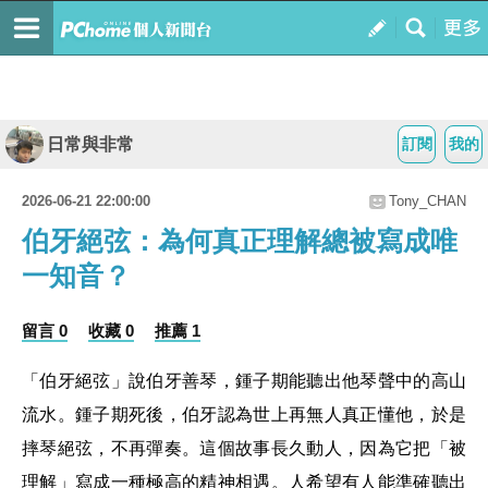
日常與非常
訂閱
我的
2026-06-21 22:00:00
Tony_CHAN
伯牙絕弦：為何真正理解總被寫成唯
一知音？
留言 0
收藏 0
推薦 1
「伯牙絕弦」說伯牙善琴，鍾子期能聽出他琴聲中的高山
流水。鍾子期死後，伯牙認為世上再無人真正懂他，於是
摔琴絕弦，不再彈奏。這個故事長久動人，因為它把「被
理解」寫成一種極高的精神相遇。人希望有人能準確聽出