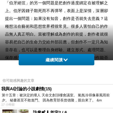
「伯牙絕弦」的另一個問題是把創作過度綁定在被理解之
上。伯牙因鍾子期死而不再彈琴，表面上是深情，深層卻
提出一個問題：如果沒有知音，創作是否就失去意義？這
種想法在藝術和思想世界裡很常見。很多人害怕自己的作
品無人真正明白。當被理解成為創作的前提，創作者就很
容易把自己的生命力交給外部回應，但創作不一定只為知
音存在，也可以是整理自身經驗、建立形式、處理問題、
保存感受的方法。被理解當然重要，但不應成為創作能否
繼續閱讀
繼續的唯一條件。若一個人只有在被完全理解時才能表
達，他很可能會長期等待那個不存在或已經離開的人，這
你可能感興趣的文章
是一種被理想關係鎖住的狀態。創作可能需要承認：理解
我與AI討論的小說劇情(15)
會有程度差異，很多作品甚至要過很久才找到自己的讀
第十五章：被決定的壞人 天命文創頂樓會議室。 氣氛冷得像暴風雨前
者。
夕。 秘書甚至不敢進門。 因為教育部長曾德隆，親自來了。 &m
這個故事也反映了傳統文化中對「知己」的特殊想像。知
17 小時前
己是能看見內在精神的人。這種關係在重視含蓄、節制和
柒參貳▎老宅2 / 6