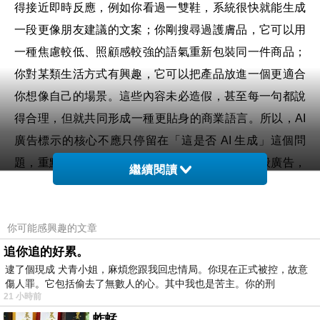
得接近即時反應，例如你看過一雙鞋，系統很快就能生成
一段更像朋友建議的文案；你剛搜尋過護膚品，它可以用
一種焦慮較低、照顧感較強的語氣重新包裝同一件商品；
你對某類生活方式有興趣，它可以把產品放進一個更適合
你想像自己的場景。這些內容未必造假，甚至每一句都說
得合理，但就共同形成一種更貼身的商業語言。所以，AI
廣告標示的核心不應只停留在「這是否 AI 生成」這個問
題，重點是消費者是否有權知道自己面對的是一般廣告，
繼續閱讀
還是經由個人資料、模型推斷和自動化測試生成的個別化
說服。前者只是內容來源，後者才是權力結構。若標示制
你可能感興趣的文章
度只處理生成來源，企業很容易把 AI 變成普通製作工具，
追你追的好累。
然後說它和 Photoshop、剪片軟件、修圖濾鏡沒有本質分
逮了個現成 犬青小姐，麻煩您跟我回忠情局。你現在正式被控，故意
別。但生成式 AI 不只是提高製作效率，還改變了廣告與人
傷人罪。它包括偷去了無數人的心。其中我也是苦主。你的刑
的關係，即是廣告不再只向一群人說同一句話，同時可以
21 小時前
對不同人說不同版本的話。
蚱蜢