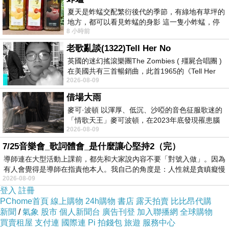
夏天是蚱蜢交配繁衍後代的季節，有綠地有草坪的
以上的轉變會影響人的判斷方式。當商業語氣變得越來越
地方，都可以看見蚱蜢的身影 這一隻小蚱蜢，停
像日常語氣，消費者就更難保持距離。以前廣告有明顯格
8 小時前
在車頂上，怎麼樣小心驅趕，都無動
式，人知道自己正在被推銷，但 AI 生成內容可以模仿測
老歌亂談(1322)Tell Her No
英國的迷幻搖滾樂團The Zombies ( 殭屍合唱團 )
評、生活分享、朋友推薦，甚至模仿一種平實中立的解
在美國共有三首暢銷曲，此首1965的《Tell Her
釋，最危險是它可以很自然。當說服變得不像說服，人便
2026-08-09
No》即為其中之一，在告示牌百大單曲
會更難知道自己何時進入了商業場景，判斷力會在一個看
借場大雨
似方便、貼心、合理的環境裡慢慢被降低警覺。
麥可·波頓 以渾厚、低沉、沙啞的音色征服歌迷的
「情歌天王」麥可波頓，在2023年底發現罹患腦
因此，AI 廣告需要標示，但標示本身不能被理解為全部答
2026-08-09
瘤「祈禱早日康復，一切都好」。
案。商業社會正在把生成式內容納入日常語氣，令廣告、
7/25音樂會_歌詞體會_是什麼讓心堅持2（完）
資訊、建議和陪伴之間的邊界變得模糊，未來需要被管理
導師連在大型活動上課前，都先和大家說內容不要「對號入做」。因為
有人會覺得是導師在指責他本人。我自己的角度是：人性就是貪瞋癡慢
的可能是一套更完整的商業說服機制如何運作。當廣告能
2026-08-09
夠更準確地理解人的弱點，透明度就應該成為消費者重新
登入
註冊
PChome首頁
線上購物
24h購物
書店
露天拍賣
比比昂代購
看見自己如何被說服的入口。
新聞
/
氣象
股市
個人新聞台
廣告刊登
加入聯播網
全球購物
買賣租屋
支付連
國際連
Pi 拍錢包
旅遊
服務中心