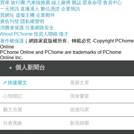
買車
旅行團
汽車險推薦
線上麻將
雜誌
星座命理
會員中心
一元簡訊
直播達人
數位憑證
企業簡訊
買網址
虛擬主機
企業郵件
廣告刊登
隱私權聲明
G7 場外的怒火
上一篇：
消費者保護
兒童網路安全
AI 入銀行
下一篇：
About PChome
投資人聯絡
徵才
著作權保護
｜網路家庭版權所有、轉載必究
‧Copyright PChome
Online
PChome Online and PChome are trademarks of PChome
Online Inc.
個人新聞台
快速發文
最新文章
心情雜記
美食饗宴
藝文欣賞
旅遊玩家
社會萬象
影視娛樂