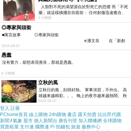
人類對不死的渴望源自於對死亡的恐懼 而「不死
然而，如果一個制度過度依賴這種姿態，它也可能遮蔽更
藥」就這樣橫擺在你面前： 任何創傷迅速癒合、
基本的人才機制。成熟的組織不應只靠領袖親自拜訪某個
4 小時前
停止衰老、痛覺消失…堪
天才，也應該有穩定的識別、培養、授權與合作方式。三
◎專家與頭銜
■寓言故事 ◎專家與頭銜
顧茅廬很動人，因為把人才和權力的相遇寫成一個故事。
⊕潘文良 在「新創
但現代組織若仍然只能靠偶然識人、個人眼光和特殊禮遇
2026-08-07
之谷」裡——
來獲得人才，就代表制度本身仍然不夠成熟。「三顧茅
愚蠢
沒有實力，卻想表現善良，那就是愚蠢。
廬」的價值是提醒掌權者不要傲慢及人有時需要用行動證
明重視，但如果只讚美劉備的誠意和諸葛亮的身價，就會
8 小時前
忽略一個更現代的問題：人才不應總要靠被反覆邀請，才
立秋的風
證明自己值得。好的制度應該降低人才被看見的偶然性，
立秋日的風，刮得好熱。 軍事演習，不外出。 高
雄越來越精彩。。。 晚上的夜市越來越熱鬧。 秋
而不是把偶然相遇浪漫化，重要的是社會能否建立一套不
2026-08-07
天的風刮得很熱 夜遊消暑熱。。。
需要三顧茅廬也能識別、承接和放大人才的結構。
登入
註冊
PChome首頁
線上購物
24h購物
書店
露天拍賣
比比昂代購
新聞
/
氣象
股市
個人新聞台
廣告刊登
加入聯播網
全球購物
買賣租屋
支付連
國際連
Pi 拍錢包
旅遊
服務中心