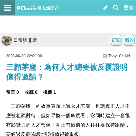
日常與非常
訂閱
我的
2026-06-20 22:00:00
Tony_CHAN
三顧茅廬：為何人才總要被反覆證明
值得邀請？
留言 0
收藏 0
推薦 1
「三顧茅廬」的故事表面上講求才若渴，也講真正人才不
應被粗疏對待，但如果換一個角度看，它同時建立一套很
有影響力的人才想像：真正有價值的人往往要保持距離，
要經過反覆確認才顯得值得被重視。