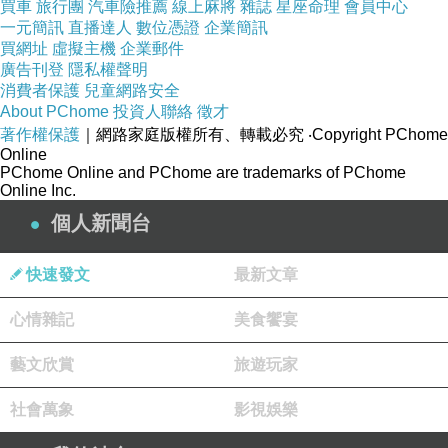
買車
旅行團
汽車險推薦
線上麻將
雜誌
星座命理
會員中心
一元簡訊
直播達人
數位憑證
企業簡訊
負荊請罪：道歉為何總要變成羞辱自己的儀式？
上一篇：
買網址
虛擬主機
企業郵件
廣告刊登
隱私權聲明
伯牙絕弦：為何真正理解總被寫成唯一知音？
下一篇：
消費者保護
兒童網路安全
About PChome
投資人聯絡
徵才
著作權保護
｜網路家庭版權所有、轉載必究
‧Copyright PChome
Online
PChome Online and PChome are trademarks of PChome
Online Inc.
個人新聞台
快速發文
最新文章
心情雜記
美食饗宴
藝文欣賞
旅遊玩家
社會萬象
影視娛樂