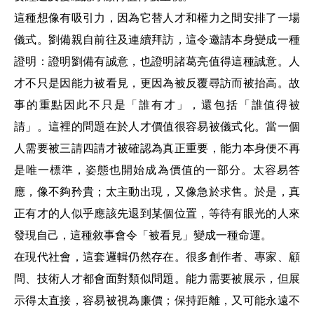
這種想像有吸引力，因為它替人才和權力之間安排了一場
儀式。劉備親自前往及連續拜訪，這令邀請本身變成一種
證明：證明劉備有誠意，也證明諸葛亮值得這種誠意。人
才不只是因能力被看見，更因為被反覆尋訪而被抬高。故
事的重點因此不只是「誰有才」，還包括「誰值得被
請」。這裡的問題在於人才價值很容易被儀式化。當一個
人需要被三請四請才被確認為真正重要，能力本身便不再
是唯一標準，姿態也開始成為價值的一部分。太容易答
應，像不夠矜貴；太主動出現，又像急於求售。於是，真
正有才的人似乎應該先退到某個位置，等待有眼光的人來
發現自己，這種敘事會令「被看見」變成一種命運。
在現代社會，這套邏輯仍然存在。很多創作者、專家、顧
問、技術人才都會面對類似問題。能力需要被展示，但展
示得太直接，容易被視為廉價；保持距離，又可能永遠不