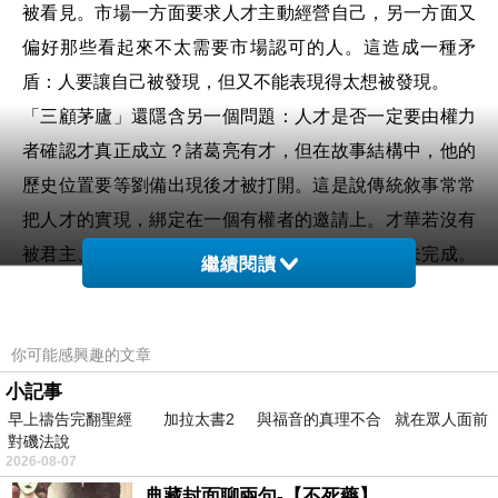
被看見。市場一方面要求人才主動經營自己，另一方面又
偏好那些看起來不太需要市場認可的人。這造成一種矛
盾：人要讓自己被發現，但又不能表現得太想被發現。
「三顧茅廬」還隱含另一個問題：人才是否一定要由權力
者確認才真正成立？諸葛亮有才，但在故事結構中，他的
歷史位置要等劉備出現後才被打開。這是說傳統敘事常常
把人才的實現，綁定在一個有權者的邀請上。才華若沒有
被君主、上司、平台、資本或機構看見，就像尚未完成。
繼續閱讀
這種理解會令人才價值過度依賴外部認證。對權力者而
言，「三顧茅廬」也是一種自我塑造。劉備因為願意三次
你可能感興趣的文章
拜訪，取得尊重人才的形象。這個形象有政治功能：他不
小記事
只需要諸葛亮，也需要讓其他人看見自己如何需要諸葛
早上禱告完翻聖經 加拉太書2 與福音的真理不合 就在眾人面前
亮。禮賢下士因此不只是私人誠意，也是一種公開信號，
對磯法說
告訴其他人才跟隨這個人，你會被尊重。從這個角度看，
2026-08-07
三顧是建立一套吸納人才的政治語法。
典藏封面聊兩句-【不死藥】