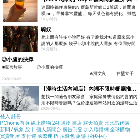
連四晚都住東橫INN 廣島新幹線口2號店，這間東
之，人便活在自己訓練出來的世界裡。
橫inn，早餐非常豐盛。 每天菜色都有變化，雖然
佛法修行的意義，在這裡可以理解為對預測模型的觀察與
16 小時前
看到工作人員拿出料理包加熱，但
更新。正念是讓心看見模型如何生成，這種觀察會打斷預
騎奴
脆上面有許多小說同好 有了脆我才知道原來寫小
測到反應之間的自動連接，使舊模型失去絕對支配力。若
說的人那麼多 幾乎比讀小說的人還多 有位同好問
每一次情緒出現都被視為真實命令，模型會不斷被強化；
54 分鐘前
了一個問題 她說為什麼高中文學獎的
若每一次情緒出現都被如實觀察，模型便開始鬆動。
◎小鷹的抉擇
「見」在佛法中之所以重要也正因為它帶來模型層的改
■寓言故事 ◎小鷹的抉擇
⊕潘文良 在壁立千
變。語言可以描述道理，信仰可以提供安定，但洞察能直
2026-08-06
仞的懸崖上，有一座遮天蔽
接改變心智對世界的預測方式，例如一個人真正看見無常
【漫時生活內湖店】內湖不限時餐廳推薦｜捷運港墘站美食，聚餐、約會、家庭聚會首選，正餐甜點一次滿足
便不再以相同方式抓住變化中的東西，或者當真正看見苦
想找一間適合朋友聚會、家庭聚餐或情侶約會的內
湖不限時餐廳嗎？位於捷運港墘站附近的漫時生活
的生成，便不再把痛苦完全歸因於外界。這些改變一旦發
2026-08-06
內湖店，從捷運站步行約4分鐘即可抵
生，便是底層模型被重新校準。
登入
註冊
PChome首頁
線上購物
24h購物
書店
露天拍賣
比比昂代購
佛法與 predictive processing 的相似不等於兩者完全相
新聞
/
氣象
股市
個人新聞台
廣告刊登
加入聯播網
全球購物
同。現代認知科學關注大腦如何預測與減少誤差，佛法關
買賣租屋
支付連
國際連
Pi 拍錢包
旅遊
服務中心