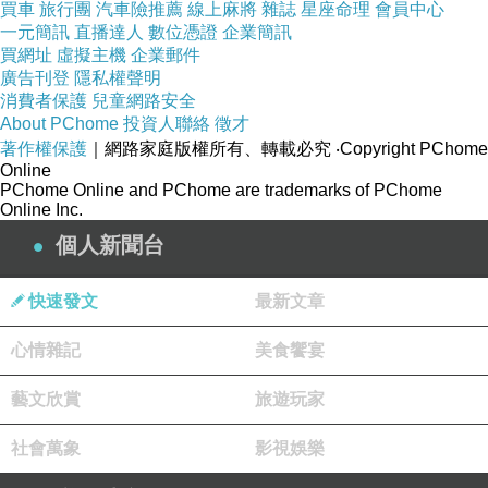
買車
旅行團
汽車險推薦
線上麻將
雜誌
星座命理
會員中心
注心如何因錯誤執取而產生痛苦，並如何通過覺察與洞察
一元簡訊
直播達人
數位憑證
企業簡訊
走向解脫。前者是描述性模型，後者是解脫性系統。兩者
買網址
虛擬主機
企業郵件
廣告刊登
隱私權聲明
目的不同，但對心智運作的理解有高度重疊。佛法最有現
消費者保護
兒童網路安全
代性的地方正在於它把人理解為由感官、感受、分類、傾
About PChome
投資人聯絡
徵才
著作權保護
｜網路家庭版權所有、轉載必究
‧Copyright PChome
向與意識持續生成的過程。所以若問佛法是否早期的
Online
predictive processing 模型，答案可以是：它不是現代科
PChome Online and PChome are trademarks of PChome
Online Inc.
學意義上的理論模型，卻早已提出一套高度相似的心智生
個人新聞台
成觀。佛法看到一個持續建構世界、誤讀世界、強化世界
模型的人，修行的核心也不是看清現實如何在心中被預
快速發文
最新文章
測、加工與固化。當心能看見自己的生成方式，預測便不
心情雜記
美食饗宴
再完全支配經驗，痛苦也不再必然沿舊有路徑延續。
藝文欣賞
旅遊玩家
社會萬象
影視娛樂
業是否 reinforcement learning 的人類版本？