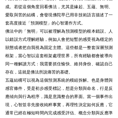
成。若從這個角度回看佛法，尤其是緣起、五蘊、無明、
愛取與苦的結構，會發現佛陀早已用非技術語言描述了一
套高度接近「預測模型」的心智運作方式。
佛法中的「無明」可以被理解為預測模型的根本錯誤。人
以錯誤方式理解經驗，例如人會把短暫的感受視為穩定的
狀態或者把自我視為固定主體。這些都是一整套深層預測
框架，當心智以這套框架處理世界，所有經驗都會被導向
同一種解讀方式：我需要抓住愉快、維持身份、確認自己
存在，這就是佛法所說痛苦的基礎。
五蘊結構可以視為這個預測系統的模組拆解。色是身體與
感官條件，受是初步感受標記，想是分類與命名，行是反
應傾向與行為程序，識是意識整合的界面。當一個事件出
現，心智並非先接收純粹事實，再理性決定如何反應，它
通常已經在極短時間內完成感受評估、概念分類與反應準