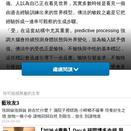
備。人以為自己正在看見世界，其實多數時候是看見一個
由過去經驗訓練出來的世界模型。佛法的敏銳之處是它把
經驗拆成一連串可觀察的生成步驟。
「受」在這套結構中尤其重要。predictive processing 強
調大腦會持續預測身體狀態與外界變化，並為輸入賦予價
值。佛法中的受也正是愉快、不愉快與中性的基本標記，
這些標記會迅速引導下一步反應。愉快引發追求，不愉快
引發抗拒，中性則常引發忽略。若沒有覺察介入，受會直
繼續閱讀
接走向愛、取與有，形成自動化行為迴路。這條路徑說明
痛苦來自心智如何預測、標記與延續事件。
你可能感興趣的文章
「愛」與「取」則可理解為預測模型的自我強化。當心智
藍玫友3
預測某個對象能帶來滿足，它會加強對該對象的追求；當
玫師妹玫師妹 妳在忙什麼？ 滿院子裡瞎跑 小蟑螂不礙事 培養好生之
心智預測某種情境會威脅自我，它會加強抗拒。每次追求
德 放牠一條小命 讓牠回歸自然 別殺生，放生 別讓牠進
或抗拒都會更新模型，使同類反應下次更容易被啟動。這
2026-08-06
與現代強化學習的邏輯相近，行為改寫系統權重。久而久
【2026-6廣島】Day 6 福岡博多血拼 與機場接送少年司機深夜對談