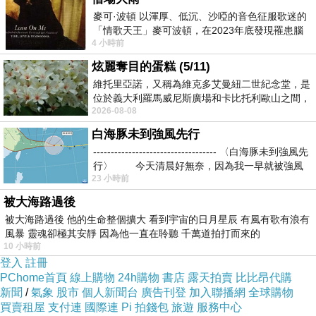
麥可·波頓 以渾厚、低沉、沙啞的音色征服歌迷的
殘酷之處在於市場放大痛苦時會抽走痛苦的脈絡，原本針
「情歌天王」麥可波頓，在2023年底發現罹患腦
對主流文化的拒絕，最後被主流文化吸收成另一種商品。
4 小時前
瘤「祈禱早日康復，一切都好」。
這是現代文化工業處理反叛的一般方式：先辨認它，再包
炫麗奪目的蛋糕 (5/11)
維托里亞諾，又稱為維克多艾曼紐二世紀念堂，是
裝它，再把它出售給那些同樣感到不安的人。從這個角度
位於義大利羅馬威尼斯廣場和卡比托利歐山之間，
看，Cobain 的困境是一個創作者被自己象徵化後的困境。
2026-08-08
用以紀念統一義大利統一後的的第一位國
當一個人被變成符號，他說甚麼、穿甚麼、沉默甚麼，甚
白海豚未到強風先行
至崩潰甚麼，都會被解讀。外界以為這是成功，其實也是
----------------------------------- 〈白海豚未到強風先
行〉 今天清晨好無奈，因為我一早就被強風
失去普通人位置的開始。創作者原本可以犯錯、矛盾、疲
23 小時前
倦、改變，但當他成為一代人的象徵，他就很難再被允許
被大海路過後
只是人。市場和觀眾共同製造了一個更大的 Cobain，而真
被大海路過後 他的生命整個擴大 看到宇宙的日月星辰 有風有歌有浪有
風暴 靈魂卻極其安靜 因為他一直在聆聽 千萬道拍打而來的
實的 Cobain 未必能住在裡面。
10 小時前
Nirvana 留下的問題是當痛苦變成市場語言之後，創作者
登入
註冊
PChome首頁
線上購物
24h購物
書店
露天拍賣
比比昂代購
還有沒有能力把它重新收回來。當創作和市場重疊，創作
新聞
/
氣象
股市
個人新聞台
廣告刊登
加入聯播網
全球購物
者就很容易被困在一個無法退出的角色裡。Nirvana 的悲
買賣租屋
支付連
國際連
Pi 拍錢包
旅遊
服務中心