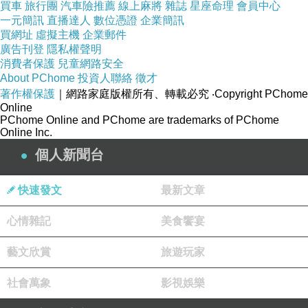
買車
旅行團
汽車險推薦
線上麻將
雜誌
星座命理
會員中心
劇是一個真實痛苦如何被文化機器接管。偉大的作品有時
一元簡訊
直播達人
數位憑證
企業簡訊
會令創作者被看見，但不等於被理解。Nirvana 留下的提
買網址
虛擬主機
企業郵件
廣告刊登
隱私權聲明
醒是當市場開始愛上一個人的破碎，那份愛未必會拯救
消費者保護
兒童網路安全
他，也可能只是更有效率地把他推向自己無法承受的位
About PChome
投資人聯絡
徵才
著作權保護
｜網路家庭版權所有、轉載必究
‧Copyright PChome
置。
Online
PChome Online and PChome are trademarks of PChome
Online Inc.
個人新聞台
Pink Floyd：當概念、聲音與控制權無法共存
上一篇：
快速發文
最新文章
Oasis：兄弟關係如何變成一隊樂隊最大的能量與裂痕？
下一篇：
心情雜記
美食饗宴
藝文欣賞
旅遊玩家
社會萬象
影視娛樂