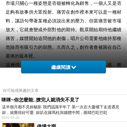
市場只關心一種姿態是否能被轉化為銷售，一個人又是否
足夠有故事供大眾投射。痛苦在創作裡本來可以是一種材
料，讓語句帶著某種必須說出來的壓力。但當痛苦被市場
放大，它就會變成外部對他的期待。觀眾開始期待他繼續
痛苦，媒體開始追問他的創傷，唱片公司需要他維持那種
危險而有吸引力的狀態。久而久之，創作者會被困在自己
最痛的版本裡。
這種情況對任何創作者都是危險的，對本來就敏感、脆
繼續閱讀
弱、抗拒權力結構的人尤其危險，因為市場不會放大創作
者的自我懷疑。當一首歌被幾百萬人聽見，作品不再只屬
你可能感興趣的文章
於創作者。每個人都把自己的孤獨、憤怒、青春、厭世放
咪咪~你怎麼能..撩完人就消失不見了
進去，然後反過來要求創作者繼續承載這些投射。Nirvana
這半個月都不見妳貓影 我們認識半年了 第一次在大廈樓下走道遇見
的歌迷不只是聽歌，他們也在樂隊身上看見某種不願妥協
妳，就覺得好可愛..妳趴在羅馬柱與牆體中間，眼睛巴眨巴眨
的自己。這份認同很有力量，但也很沉重，因為一旦創作
2026-08-08
者成為他人的出口，他就被迫成為一種情緒公共設施。
借場大雨