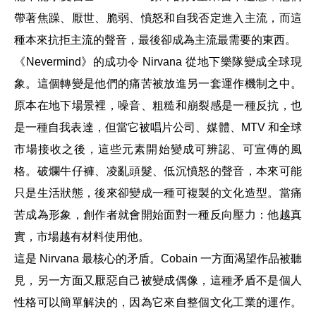
帶著焦躁、厭世、脆弱、憤怒和自我否定進入主流，而這
種本來抗拒主流的聲音，最後卻成為主流最需要的東西。
《Nevermind》的成功令 Nirvana 從地下樂隊變成全球現
象。這個轉變是他們的痛苦被放進另一套運作機制之中。
原本在地下場景裡，噪音、粗糙和崩裂感是一種反抗，也
是一種自我表達，但當它被唱片公司、媒體、MTV 和全球
市場接收之後，這些元素開始變成可辨認、可宣傳的風
格。破爛牛仔褲、凌亂頭髮、低沉憤怒的聲音，本來可能
只是生活狀態，後來卻變成一種可複製的文化造型。當痛
苦成為形象，創作者就會開始面對一種反向壓力：他越真
實，市場越有材料使用他。
這是 Nirvana 最核心的矛盾。Cobain 一方面渴望作品被聽
見，另一方面又厭惡自己被變成偶像，這種矛盾不是個人
性格可以簡單解決的，因為它來自整個文化工業的運作。