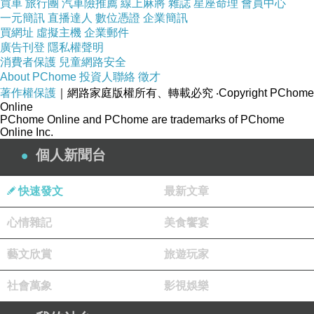
買車
旅行團
汽車險推薦
線上麻將
雜誌
星座命理
會員中心
有創傷解讀當下」、「我正在把一個念頭當成事實」，模
一元簡訊
直播達人
數位憑證
企業簡訊
型便開始鬆動。覺察是先讓內容失去絕對性。當模型不再
買網址
虛擬主機
企業郵件
廣告刊登
隱私權聲明
被視為唯一現實，心便獲得第一層自由。
消費者保護
兒童網路安全
第二層自由來自洞察。覺察看見模型正在運作，洞察看見
About PChome
投資人聯絡
徵才
著作權保護
｜網路家庭版權所有、轉載必究
‧Copyright PChome
模型如何生成。佛法中的「見」之所以重要正是它能穿透
Online
表層內容，看見條件關係。人能看見執著如何由匱乏感、
PChome Online and PChome are trademarks of PChome
Online Inc.
身份需求與恐懼失控構成。此洞察一旦出現，模型便不再
個人新聞台
神秘或絕對，便變成一個可被理解、可被拆解、可被更新
的結構。
快速發文
最新文章
第三層自由來自不再用舊模型自動反應。這是因為心已經
心情雜記
美食饗宴
理解某種反應的生成方式，因此無須完全服從它。以往一
個念頭升起，心會立即跟隨；洞察後，念頭仍可能升起，
藝文欣賞
旅遊玩家
但不再擁有同樣的支配力。以往一種情緒出現，心會立刻
社會萬象
影視娛樂
把它變成行動；洞察後，情緒可以被容納而不必即時轉化
為反應。這種空間就是解脫的實際形態，在世界之中不再