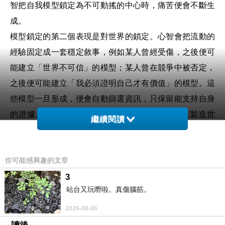
智把自我模型鎖定為不可動搖的中心時，痛苦便會不斷生
成。
模型鎖定的第二個表現是對世界的鎖定。心智會把流動的
經驗固定成一套穩定敘事，例如某人曾經受傷，之後便可
能建立「世界不可信」的模型；某人曾在競爭中被否定，
之後便可能建立「我必須證明自己才有價值」的模型。這
些模型一旦形成，便會自動篩選資訊，只保留能支持自身
的證據。模型因此不只是描述世界，也會反過來製造世
繼續閱讀
界。人被鎖定在某種理解方式內，便會不斷遇見與那套模
型相符的現實。
你可能感興趣的文章
佛法中的「取」正是模型鎖定的核心機制。愛生取，取生
有，表示心先對某些感受產生渴求或抗拒，然後將其固定
3
站台又玩嘢啦。真傷腦筋。
成佔有、排斥或身份化的結構。取的本質是心把某種經
驗、對象或觀念鎖進自我模型之中，使其成為「我需
2026-08-06
要」、「我不能失去」、「我就是這樣」的一部分。當取