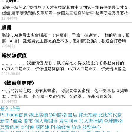
。讀後。
看完三樓的老宅2雖然明天才有後記其實中間到第三集有停更幾天才又
形成，心便失去彈性，它反覆從同一個模型出發，形成穩
繼續 續更讓我那時又重新看一次因為三樓寫的故事 都需要沉浸且要帶
定但狹窄的反應路徑。
18 小時前
有
這種鎖定也可以從神經科學角度理解。大腦依靠預測模型
腦霧
聽說，AI劇看太多會腦霧？！連續劇，千篇一律劇情，一樣的狗血，很
處理世界，過去經驗會塑造未來感知。當某條反應路徑反
膩...AI 劇，雖然男女主都長的差不多，但劇情短短的，很適合打發時
覆被啟動，它會變得更容易再次啟動。長期而言，情緒、
7 小時前
思想與行為會形成自動化迴路。憤怒的人更容易看見冒
錫杖無價值
。。。。。。我無價值 須親手執持錫杖才得以滅除煩惱 錫杖你修的，
犯，焦慮的人更容易看見威脅，自卑的人更容易看見否
己力因力是正力，佛像也是你修的，己力因力是正力，佛光普照也是
定，執著成功的人更容易把所有事件轉化為勝負。這是模
2026-08-06
型主導了注意力與解讀方式。佛法所講的業，在這個層面
《蜂蜜與漣漪》
可以理解為模型權重的累積更新。
生活的苦悶之處，必有其蜂蜜。 你說要學習蜜獾，毫不畏懼地 直搗蜂
窩，才能親嚐。 甚至練一身鐵布衫、金鐘罩， 在暴風雨來襲
解脫作為解除模型鎖定，首先需要覺察。覺察的功能是讓
10 小時前
登入
心知道自己正在運作。沒有覺察時，模型直接等同現實；
註冊
PChome首頁
線上購物
24h購物
書店
露天拍賣
比比昂代購
有覺察時，模型開始被看見為模型。這點非常關鍵，當一
新聞
/
氣象
股市
個人新聞台
廣告刊登
加入聯播網
全球購物
個人能看見「我正在以恐懼理解這件事」、「我正在用舊
買賣租屋
支付連
國際連
Pi 拍錢包
旅遊
服務中心