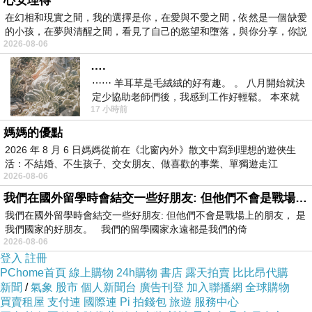
心安理得
在幻相和現實之間，我的選擇是你，在愛與不愛之間，依然是一個缺愛
Brian Epstein 去世後，這個結構問題變得更明顯。經理人
的小孩，在夢與清醒之間，看見了自己的慾望和墮落，與你分享，你説
的角色不只是處理商業事務，也在某種程度上維持外部秩
2026-08-06
序。當這個秩序消失，樂隊成員就要直接面對管理、金
….
⋯⋯ 羊耳草是毛絨絨的好有趣。 。 八月開始就決
錢、公司和決策問題。Apple Corps 的混亂、經理人選擇
定少協助老師們後，我感到工作好輕鬆。 本來就
上的分歧、錄音室內部的緊張，都令本來已經分化的關係
17 小時前
不是我的工作啊。 真
更加難以修補。對創作者來說，商業問題不是單純商業問
媽媽的優點
題，它會把信任問題、控制問題和價值排序全部拉到明面
2026 年 8 月 6 日媽媽從前在《北窗內外》散文中寫到理想的遊俠生
活：不結婚、不生孩子、交女朋友、做喜歡的事業、單獨遊走江
上。誰可以代表樂隊作決定，誰的判斷值得相信，誰在保
2026-08-06
湖⋯⋯，
護作品，誰在保護自己，這些問題一旦失去共識，就很難
我們在國外留學時會結交一些好朋友: 但他們不會是戰場上的朋友
回到從前。
我們在國外留學時會結交一些好朋友: 但他們不會是戰場上的朋友， 是
我們國家的好朋友。 我們的留學國家永遠都是我們的倚
《Let It Be》時期常被視為關係破裂的象徵，因為它呈現
2026-08-06
一隊樂隊在同一個空間裡，卻不再真正處於同一個方向之
登入
註冊
PChome首頁
線上購物
24h購物
書店
露天拍賣
比比昂代購
中。成員仍然能演奏，甚至仍然能產生好作品，但共同狀
新聞
/
氣象
股市
個人新聞台
廣告刊登
加入聯播網
全球購物
態已經變弱。這正是天才合作最殘酷的地方：能力沒有消
買賣租屋
支付連
國際連
Pi 拍錢包
旅遊
服務中心