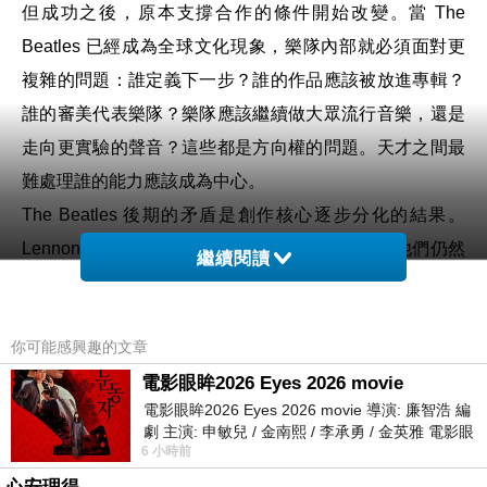
但成功之後，原本支撐合作的條件開始改變。當 The
Beatles 已經成為全球文化現象，樂隊內部就必須面對更
複雜的問題：誰定義下一步？誰的作品應該被放進專輯？
誰的審美代表樂隊？樂隊應該繼續做大眾流行音樂，還是
走向更實驗的聲音？這些都是方向權的問題。天才之間最
難處理誰的能力應該成為中心。
The Beatles 後期的矛盾是創作核心逐步分化的結果。
Lennon 和 McCartney 最初可以共同署名，因為他們仍然
繼續閱讀
在一個相近的創作場域裡運作。但後來兩人的人生狀態、
藝術興趣和自我理解越來越不同。McCartney 更重視作品
你可能感興趣的文章
完成度和製作秩序，Lennon 則越來越追求個人表達與情
電影眼眸2026 Eyes 2026 movie
緒真實。Harrison 也不再是年輕的結他手，他開始累積自
電影眼眸2026 Eyes 2026 movie 導演: 廉智浩 編
己的作品，卻常常感到在 Lennon-McCartney 的結構之下
劇 主演: 申敏兒 / 金南熙 / 李承勇 / 金英雅 電影眼
沒有足夠空間。當一隊樂隊裡不只一個人想說話，而樂隊
6 小時前
眸2026描述攝影師徐珍因遺
這個容器又無法公平容納所有聲音，衝突就是結構問題。