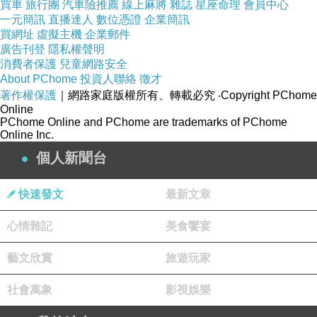
買車
旅行團
汽車險推薦
線上麻將
雜誌
星座命理
會員中心
失，作品也未必變差，但合作本身已經失去原來的心理條
一元簡訊
直播達人
數位憑證
企業簡訊
件。當每個人都開始把樂隊視為限制，而不是放大器，分
買網址
虛擬主機
企業郵件
廣告刊登
隱私權聲明
開就是一種結構性的出口。
消費者保護
兒童網路安全
The Beatles 不能永久維持不代表他們的合作失敗。相
About PChome
投資人聯絡
徵才
著作權保護
｜網路家庭版權所有、轉載必究
‧Copyright PChome
反，正因為他們曾經合作得太成功，才令後來的分裂顯得
Online
不可避免。一隊樂隊若只是依賴一個中心人物，其他人服
PChome Online and PChome are trademarks of PChome
Online Inc.
從角色，可能反而更容易延續。但 The Beatles 的偉大來
個人新聞台
自多個強烈人格之間的互相刺激，這種刺激可以在某段時
間裡生成驚人的作品，卻很難長期維持穩定。差異能創造
快速發文
最新文章
能量，也會累積壓力。早期的差異被共同目標整合，後期
心情雜記
美食饗宴
的差異則變成各自道路的起點。所以，The Beatles 的分
裂更像一個合作系統完成自己的生命週期。四個人在特定
藝文欣賞
旅遊玩家
年齡、特定時代、特定壓力下形成了罕見同步，然後又因
社會萬象
影視娛樂
為各自成熟而離開同步。天才合作最珍貴的地方是曾經在