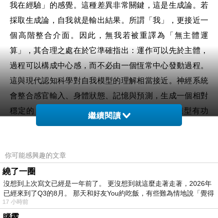
我在經驗」的感覺。這種差異非常關鍵，這是生成論。若
採取生成論，自我就是輸出結果。所謂「我」，更接近一
個高階整合介面。因此，無我若被重譯為「無主體運
算」，其合理之處在於它準確指出：運作可以先於主體，
過程可以構成中心感，而不必由一個恆常中心發動過程。
這與現代認知科學對自我模型的理解相當接近。神經系統
會整合感官輸入、身體狀態、記憶與預測，生成一個相對
穩定的「我感」，方便決策與社會互動。這個模型有功
繼續閱讀
能，但功能不等於本體。佛法的洞察比這再走遠一步，它
不只指出自我不是本體，還指出對這個模型的執著會反過
你可能感興趣的文章
來製造痛苦。系統一旦錯把介面當中心，就會啟動大量自
繞了一圈
我維護程序，例如防衛、比較、合理化、受害感與身份焦
沒想到上次寫文已經是一年前了。 更沒想到就這麼走著走著，2026年
慮。這些程式會持續消耗心力，使整個系統越來越僵硬。
已經來到了Q3的8月。 那天和好友You約吃飯，有些難為情地說「覺得
不過，將無我完全等同於「無主體運算」也有其限制。因
17 小時前
為佛法討論的是痛苦如何停止。若只停留在運算層面，容
腦霧