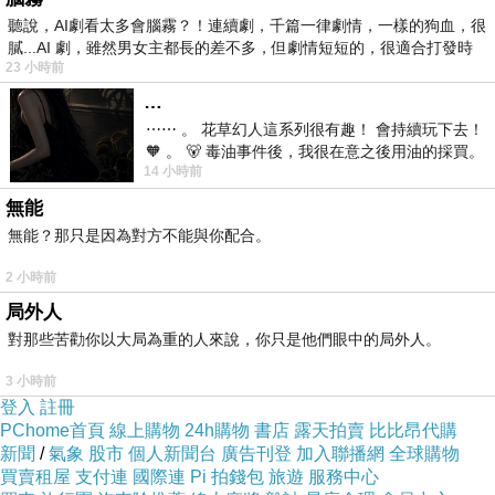
聽說，AI劇看太多會腦霧？！連續劇，千篇一律劇情，一樣的狗血，很
易把無我理解成純粹的信息處理模型，忽略了佛法對執
膩...AI 劇，雖然男女主都長的差不多，但劇情短短的，很適合打發時
取、渴愛與解脫的重點。佛法是為了指出對主體的執著，
23 小時前
會令整個心智系統圍繞一個錯誤中心運行。這個錯誤是結
…
⋯⋯ 。 花草幻人這系列很有趣！ 會持續玩下去！
構上會直接帶來反覆耗損。無我作為修行洞察，力量在於
🧡 。 🐻 毒油事件後，我很在意之後用油的採買。
鬆開這個中心，使感受回到感受，念頭回到念頭，反應回
14 小時前
前天購買了我之前就很愛
到條件鏈，而不再層層上升為「我怎樣了」。
無能
無能？那只是因為對方不能與你配合。
若從這個角度看，「無主體運算」可以作為無我的現代譯
法之一，但更適合用來描述佛法的結構含義。它說明系統
2 小時前
如何無需一個實體中心仍能運行，卻未完全涵蓋無我在修
局外人
行上的穿透力。無我的關鍵是實際看見原來心智大部分痛
對那些苦勸你以大局為重的人來說，你只是他們眼中的局外人。
苦都來自對這個主體的過度保護與持續維穩。當這一點被
3 小時前
登入
看見，系統才會真正鬆動。所以，較精確的說法或許是：
註冊
PChome首頁
線上購物
24h購物
書店
露天拍賣
比比昂代購
無我包含「無主體運算」的結構，但又超出它。前者解釋
新聞
/
氣象
股市
個人新聞台
廣告刊登
加入聯播網
全球購物
心智如何運作，後者進一步指出當心不再把這套運作誤認
買賣租屋
支付連
國際連
Pi 拍錢包
旅遊
服務中心