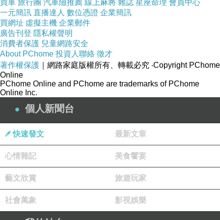
買車
旅行團
汽車險推薦
線上麻將
雜誌
星座命理
會員中心
成一個不可侵犯的中心，解脫才開始成為可能。無我取消
一元簡訊
直播達人
數位憑證
企業簡訊
經驗背後那個被神化的中心。當中心感退回為暫時介面，
買網址
虛擬主機
企業郵件
廣告刊登
隱私權聲明
系統便能從高耗損的自我維持模式，轉向較開放、較透
消費者保護
兒童網路安全
明、較低執著的運作狀態。這一步才是佛法真正關心的問
About PChome
投資人聯絡
徵才
著作權保護
｜網路家庭版權所有、轉載必究
‧Copyright PChome
題。
Online
PChome Online and PChome are trademarks of PChome
Online Inc.
個人新聞台
自我是否一個錯誤的系統預設？
上一篇：
快速發文
最新文章
人格如何作為一種「壓縮模型」存在？
下一篇：
心情雜記
美食饗宴
藝文欣賞
旅遊玩家
社會萬象
影視娛樂