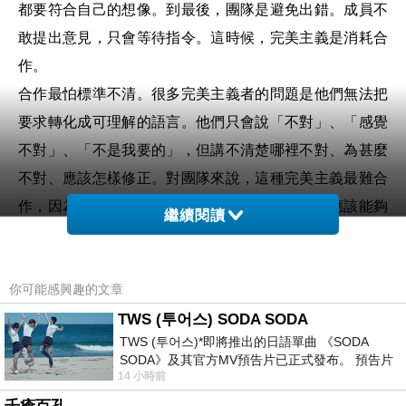
都要符合自己的想像。到最後，團隊是避免出錯。成員不
敢提出意見，只會等待指令。這時候，完美主義是消耗合
作。
合作最怕標準不清。很多完美主義者的問題是他們無法把
要求轉化成可理解的語言。他們只會說「不對」、「感覺
不對」、「不是我要的」，但講不清楚哪裡不對、為甚麼
不對、應該怎樣修正。對團隊來說，這種完美主義最難合
作，因為它是一個人的情緒雷達。成熟的創作者應該能夠
繼續閱讀
把內在感覺變成外部規則。哪些地方不能改，哪些地方可
以試；哪些是作品核心，哪些只是個人偏好；哪些標準必
你可能感興趣的文章
須堅持，哪些只是習慣。當這些界線清楚，完美主義就會
變成團隊可以共同理解的方向。
TWS (투어스) SODA SODA
TWS (투어스)*即將推出的日語單曲 《SODA
在樂隊裡，完美主義尤其容易引發衝突。因為樂隊是幾個
SODA》及其官方MV預告片已正式發布。 預告片
人格共同生成聲音。主唱、結他手、鼓手、貝斯手各自都
14 小時前
一經發布， 就引發了粉絲們對這次夏季回
有感覺和判斷。如果其中一個人把自己的標準擴張成整隊