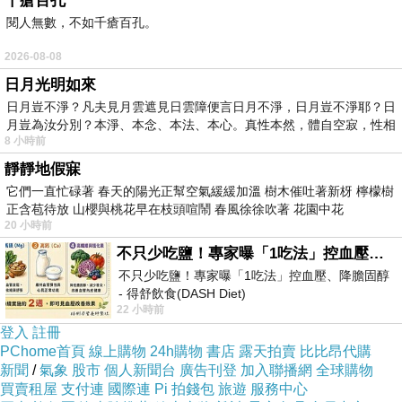
千瘡百孔
閱人無數，不如千瘡百孔。
樂隊的唯一標準，其他人就會慢慢變成執行者。短期內，
作品可能更統一，長期看，樂隊會失去共創能力。
2026-08-08
這就是完美主義的矛盾。它可以提高作品密度，也可以壓
日月光明如來
日月豈不淨？凡夫見月雲遮見日雲障便言日月不淨，日月豈不淨耶？日
低團隊生命力。很多創作者以為自己是保護作品，其實同
月豈為汝分別？本淨、本念、本法、本心。真性本然，體自空寂，性相
時也在破壞作品未來的可能性。因為真正好的團隊不只是
8 小時前
執行一個人的想法，也是讓不同人的能力在同一個方向裡
靜靜地假寐
它們一直忙碌著 春天的陽光正幫空氣緩緩加溫 樹木催吐著新枒 檸檬樹
發揮。所以，判斷完美主義是創作力還是合作災難，可以
正含苞待放 山櫻與桃花早在枝頭喧鬧 春風徐徐吹著 花園中花
看三件事。第一，它是否令作品更準確，第二，它是否能
20 小時前
被清楚講出來，第三，它是否留下別人發揮的空間。
不只少吃鹽！專家曝「1吃法」控血壓、降膽固醇 - 得舒飲食(DASH Diet)
完美主義最好的狀態是守住核心，不控制一切。它應該像
不只少吃鹽！專家曝「1吃法」控血壓、降膽固醇
- 得舒飲食(DASH Diet)
作品的校準系統，提醒大家甚麼不能失準，但不應該否定
22 小時前
https://www.facebook.com/dietitiansophia/
posts/157966
所有人的判斷。當完美主義能夠被制度化、語言化、分層
登入
註冊
PChome首頁
線上購物
24h購物
書店
露天拍賣
比比昂代購
處理，它就是創作力；當它只能靠個人意志、情緒和否定
新聞
/
氣象
股市
個人新聞台
廣告刊登
加入聯播網
全球購物
來運作，它就會成為合作災難。
買賣租屋
支付連
國際連
Pi 拍錢包
旅遊
服務中心