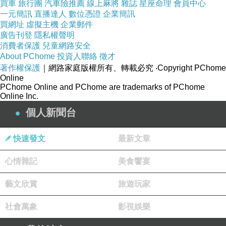
買車
旅行團
汽車險推薦
線上麻將
雜誌
星座命理
會員中心
一元簡訊
直播達人
數位憑證
企業簡訊
買網址
虛擬主機
企業郵件
廣告刊登
隱私權聲明
消費者保護
兒童網路安全
鍵琴手與編曲者，如何決定一隊樂隊的空間感？
上一篇：
About PChome
投資人聯絡
徵才
著作權保護
｜網路家庭版權所有、轉載必究
‧Copyright PChome
沒有原班人馬的樂隊，還是不是同一隊樂隊？
下一篇：
Online
PChome Online and PChome are trademarks of PChome
Online Inc.
個人新聞台
快速發文
最新文章
心情雜記
美食饗宴
藝文欣賞
旅遊玩家
社會萬象
影視娛樂