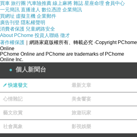
買車
旅行團
汽車險推薦
線上麻將
雜誌
星座命理
會員中心
值得你用生命的一部分去交換。若答案是肯定的，那麼堅
一元簡訊
直播達人
數位憑證
企業簡訊
持是有價值的。若答案並不清楚，只是因為社會一直教你
買網址
虛擬主機
企業郵件
廣告刊登
隱私權聲明
不要退，那麼那種堅持就很可能只是文化慣性，不是真正
消費者保護
兒童網路安全
選擇。
About PChome
投資人聯絡
徵才
「愚公移山」還有一個常被忽略的地方，就是它把不可能
著作權保護
｜網路家庭版權所有、轉載必究
‧Copyright PChome
Online
的工程合理化了。故事裡的感動在於一個老人面對巨山仍
PChome Online and PChome are trademarks of PChome
Online Inc.
然不退，但現代人要問的是為何整個問題只能以這種方式
個人新聞台
處理。當一件工程要靠數代人徒手完成，它本身就值得被
懷疑，懷疑問題設定是否過於粗糙。很多現代困境也是這
快速發文
最新文章
樣，因為解法本身太原始，太低效，太忽略替代方案。把
心情雜記
這些問題都交給個體硬撐，只會令社會把低效率浪漫化。
美食饗宴
從這個角度看，「愚公移山」最適合重讀的地方是那份不
藝文欣賞
旅遊玩家
提問。故事裡最被讚美的是持續行動，但行動之前的問題
社會萬象
影視娛樂
意識幾乎沒有展開。山是否只能移？路是否只能開在這
裡？成本是否合理？家人是否願意承受這個世代工程？有