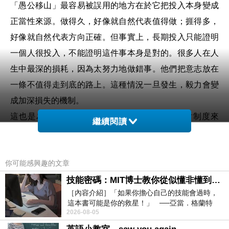
「愚公移山」最容易被誤用的地方在於它把投入本身變成
正當性來源。做得久，好像就自然代表值得做；捱得多，
好像就自然代表方向正確。但事實上，長期投入只能證明
一個人很投入，不能證明這件事本身是對的。很多人在人
生中最深的損耗，因為太努力地做錯事。他們把意志放在
一條不值得走到底的路上。這種情況一旦發生，毅力會變
成加深損失的機制。
這也是為何很多制度喜歡引用「愚公移山」。對制度來
繼續閱讀
說，這類故事很有用，因為它能把結構性困難轉化成個人
責任。路不好走，不一定是路線設計有問題，也可以被說
你可能感興趣的文章
成是你不夠堅持。當一個社會過度推崇這種敘事，個人便
容易把本應被質疑的外部結構，內化成自己的修行課題。
技能密碼：MIT博士教你從似懂非懂到穩定輸出，把專業變事業的職能升級攻略 /麥特．比恩(容錯)
［內容介紹］「如果你擔心自己的技能會過時，
結果是山沒有變，制度沒有變，只是人不斷被教導要再挖
這本書可能是你的救星！」 ──亞當．格蘭特
久一點。
2026-08-05
（Adam Grant），《
這種邏輯在現代很常見。有人在低效組織裡長期加班，不