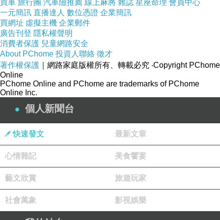
買車
旅行團
汽車險推薦
線上麻將
雜誌
星座命理
會員中心
是人們突然意識到，原來自己一直依靠的秩序，並沒有想
一元簡訊
直播達人
數位憑證
企業簡訊
像中穩固。
買網址
虛擬主機
企業郵件
廣告刊登
隱私權聲明
消費者保護
兒童網路安全
About PChome
投資人聯絡
徵才
著作權保護
｜網路家庭版權所有、轉載必究
‧Copyright PChome
Online
模型如何變成國家權力的一部分？
上一篇：
PChome Online and PChome are trademarks of PChome
Online Inc.
AI 時代需要問責接口
下一篇：
個人新聞台
快速發文
最新文章
心情雜記
美食饗宴
藝文欣賞
旅遊玩家
社會萬象
影視娛樂