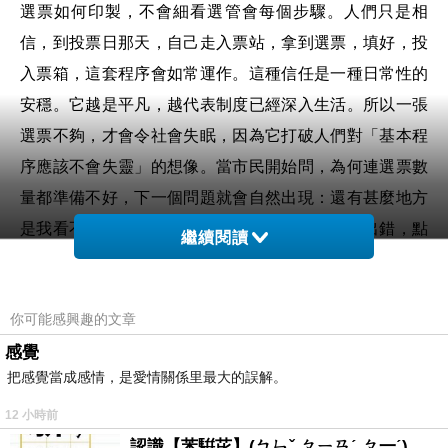
選票如何印製，不會細看選管會每個步驟。人們只是相
信，到投票日那天，自己走入票站，拿到選票，填好，投
入票箱，這套程序會如常運作。這種信任是一種日常性的
安穩。它越是平凡，越代表制度已經深入生活。所以一張
選票不夠，才會令社會失眠，因為它打破人們對「基本程
序應該不會失靈」的想像。當市民開始問，為何連選票數
量都準備不好，下一個問題就會自然出現：還有甚麼地方
是我看不見、但同樣可能出錯的？如果票站可以出錯，點
繼續閱讀
票會不會出錯？如果選票可以不足，票箱會不會有問題？
如果解釋不夠清楚，是否有人正在隱瞞甚麼？
你可能感興趣的文章
懷疑很多時都在制度解釋能力不足時補位。當官方說法太
感覺
慢、太模糊、太技術化，群眾就會用自己的想像填補空
把感覺當成感情，是愛情關係里最大的誤解。
白，每一個懷疑都來自某種不安。制度若只用「這只是個
別事件」去回應，很容易低估問題。對管理者來說，那可
12 小時前
能是幾十個票站的失誤；對市民來說，那是自己手上那張
認識【苯騈芘】(ㄅㄣˇ ㄆㄧㄢˊ ㄆ一ˊ)