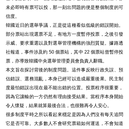
未必即時有票可以投，那一刻出問題的便是整個制度的可
信度。
韓國近日的選舉爭議，正是從這種看似低級的錯誤開始。
部分票站出現選票不足，有地方一度暫停投票，之後引發
示威、要求重選以及對選舉管理機構的強烈質疑。據路透
社報道，事件涉及約 50 個票站，其中 22 個票站曾暫停投
票，亦導致韓國中央選舉管理委員會負責人辭職。
本文旨在探討背後的制度問題。這件事反映行政失誤、預
估錯誤、選務混亂，本身已經可以造成嚴重後果。民主制
度最怕錯誤出現在最不能出錯的位置。投票程序很重要，
因為它讓輸的一方仍然有理由接受結果。當程序本身開始
令人懷疑，結果就算最後合法，也很難再令人安心。
很多制度平時之所以看起來穩定是因為人們沒有每天追問
它是否可靠。大多數人不會研究票箱如何運送，不會知道