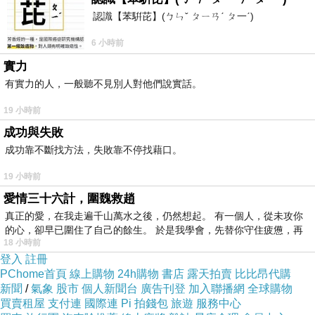
認識【苯騈芘】(ㄅㄣˇ ㄆㄧㄢˊ ㄆ一ˊ)
本應存在的選票突然消失了。
民主制度最難維持的地方是它不能只要求人民相信結果，
6 小時前
也要讓人民看得見程序值得相信。選舉不是單純計算多
實力
有實力的人，一般聽不見別人對他們說實話。
數，還包括一套可被檢查、可被追問、可被修正的公共程
序。當錯誤發生，制度要做的是要把錯誤如何發生、誰負
19 小時前
責、如何補救、日後如何避免，清楚攤開。否則，信任會
成功與失敗
成功靠不斷找方法，失敗靠不停找藉口。
被一次含糊的回應慢慢磨穿。
一張選票本身很輕，但它承載的東西很重，承載著一個人
19 小時前
相信自己仍然被制度看見，相信權力轉移是靠一套大家都
愛情三十六計，圍魏救趙
真正的愛，在我走遍千山萬水之後，仍然想起。 有一個人，從未攻你
願意承認的程序。當這張紙不夠，缺少的就是一種政治安
的心，卻早已圍住了自己的餘生。 於是我學會，先替你守住疲憊，再
全感。韓國這次事件反映制度的崩裂很多時會從一個看似
18 小時前
登入
註冊
不應該發生的小錯誤開始。民主不一定死於政變，也可能
PChome首頁
線上購物
24h購物
書店
露天拍賣
比比昂代購
先傷於一張本來應該準備好的選票。當人們發現最基本的
新聞
/
氣象
股市
個人新聞台
廣告刊登
加入聯播網
全球購物
買賣租屋
程序都會失準，社會便很難再安睡。因為真正令人不安的
支付連
國際連
Pi 拍錢包
旅遊
服務中心