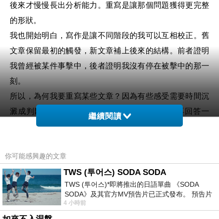
後來才慢慢長出分析能力。重寫是讓那個問題獲得更完整
的形狀。
我也開始明白，寫作是讓不同階段的我可以互相校正。舊
文章保留最初的觸發，新文章補上後來的結構。前者證明
我曾經被某件事擊中，後者證明我沒有停在被擊中的那一
刻。
所以，為何我要重寫某些文章？
因為有些感受需要時間沉
澱成判斷以及
有些題目，值得我用現在的能力再回答一
繼續閱讀
次。
重寫是承認自己已經走到另一個位置。當我願意回頭
整理那些舊文章，其實也是在整理自己曾經如何理解世
你可能感興趣的文章
界，又如何一步一步學會用更清楚、更穩定的方式說出
來。
TWS (투어스) SODA SODA
TWS (투어스)*即將推出的日語單曲 《SODA
SODA》及其官方MV預告片已正式發布。 預告片
4 小時前
一經發布， 就引發了粉絲們對這次夏季回