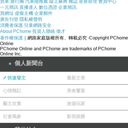
買車
旅行團
汽車險推薦
線上麻將
雜誌
星座命理
會員中心
一元簡訊
直播達人
數位憑證
企業簡訊
買網址
虛擬主機
企業郵件
廣告刊登
隱私權聲明
消費者保護
兒童網路安全
About PChome
投資人聯絡
徵才
著作權保護
｜網路家庭版權所有、轉載必究
‧Copyright PChome
Online
PChome Online and PChome are trademarks of PChome
Online Inc.
個人新聞台
快速發文
最新文章
心情雜記
美食饗宴
藝文欣賞
旅遊玩家
社會萬象
影視娛樂