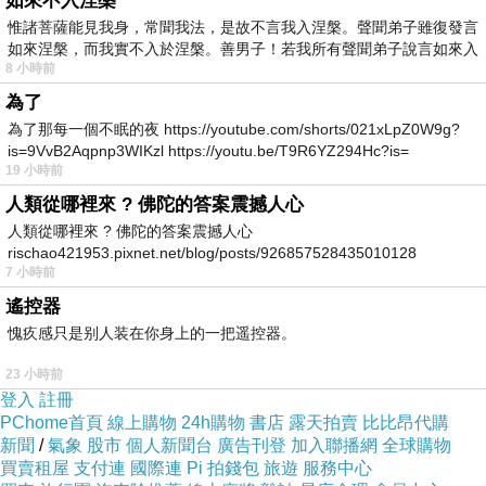
如來不入涅槃
惟諸菩薩能見我身，常聞我法，是故不言我入涅槃。聲聞弟子雖復發言
大過濾器理論（三）︰人生真正的大過濾器是你能否承受下一個自己
上一篇：
如來涅槃，而我實不入於涅槃。善男子！若我所有聲聞弟子說言如來入
8 小時前
為了
為了那每一個不眠的夜 https://youtube.com/shorts/021xLpZ0W9g?
is=9VvB2Aqpnp3WIKzl https://youtu.be/T9R6YZ294Hc?is=
19 小時前
人類從哪裡來 ? 佛陀的答案震撼人心
人類從哪裡來 ? 佛陀的答案震撼人心
rischao421953.pixnet.net/blog/posts/926857528435010128
7 小時前
遙控器
愧疚感只是别人装在你身上的一把遥控器。
23 小時前
登入
註冊
PChome首頁
線上購物
24h購物
書店
露天拍賣
比比昂代購
新聞
/
氣象
股市
個人新聞台
廣告刊登
加入聯播網
全球購物
買賣租屋
支付連
國際連
Pi 拍錢包
旅遊
服務中心