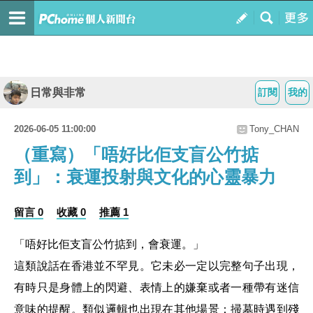
日常與非常
訂閱
我的
2026-06-05 11:00:00
Tony_CHAN
（重寫）「唔好比佢支盲公竹掂
到」：衰運投射與文化的心靈暴力
留言 0
收藏 0
推薦 1
「唔好比佢支盲公竹掂到，會衰運。」
這類說話在香港並不罕見。它未必一定以完整句子出現，
有時只是身體上的閃避、表情上的嫌棄或者一種帶有迷信
意味的提醒。類似邏輯也出現在其他場景：掃墓時遇到殘