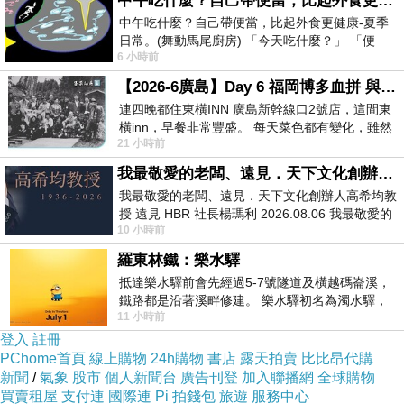
中午吃什麼？自己帶便當，比起外食更健康-夏季日常。(舞動馬尾廚房)
中午吃什麼？自己帶便當，比起外食更健康-夏季
本身已經脆弱，但更嚴重是它往往要由弱者承擔代價。最
日常。(舞動馬尾廚房) 「今天吃什麼？」 「便
無力的人反而被說成最危險；最需要被照顧的人，反而被
6 小時前
當？麵？還是炒飯？」 每天都在選擇
視為要避開的人。
【2026-6廣島】Day 6 福岡博多血拼 與機場接送少年司機深夜對談
這種現象在香港特別明顯，與香港長期的成功主義有關。
連四晚都住東橫INN 廣島新幹線口2號店，這間東
橫inn，早餐非常豐盛。 每天菜色都有變化，雖然
香港文化高度重視效率、競爭、結果與「唔好輸」。在這
21 小時前
看到工作人員拿出料理包加熱，但
種價值系統裡，身體完整、賺錢能力、行動能力、反應速
我最敬愛的老闆、遠見．天下文化創辦人高希均教授
度，很容易被視為一個人的基本價值。相反，病、老、
我最敬愛的老闆、遠見．天下文化創辦人高希均教
授 遠見 HBR 社長楊瑪利 2026.08.06 我最敬愛的
弱、慢、不完整，則容易被看成失敗、阻礙或負擔。
10 小時前
老闆、遠見．天下文化創辦人高希均教
當一個社會長期只崇拜強者，弱者就會被視為一種令人不
羅東林鐵：樂水驛
安的提醒。殘疾者提醒人，人生不一定由能力決定；病人
抵達樂水驛前會先經過5-7號隧道及橫越碼崙溪，
鐵路都是沿著溪畔修建。 樂水驛初名為濁水驛，
提醒人，健康不是理所當然；老人提醒人，效率終有盡
11 小時前
但因與臺鐵集集線車站同名，於1953
頭；死亡提醒人，再成功的人也不能永遠控制結果。功利
登入
註冊
PChome首頁
線上購物
24h購物
書店
露天拍賣
比比昂代購
社會不喜歡這些提醒，所以它把它們推開。
新聞
/
氣象
股市
個人新聞台
廣告刊登
加入聯播網
全球購物
迷信不是孤立存在，它往往依附在一個社會的價值系統之
買賣租屋
支付連
國際連
Pi 拍錢包
旅遊
服務中心