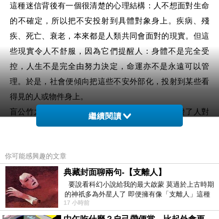
這種迷信背後有一個很清楚的心理結構：人不想面對生命
的不確定，所以把不安投射到具體對象身上。疾病、殘
疾、死亡、衰老，本來都是人類共同會面對的現實。但這
些現實令人不舒服，因為它們提醒人：身體不是完全受
控，人生不是完全由努力決定，命運亦不是永遠可以管
理。於是，社會便傾向把這些不安外部化，投射到某些看
得見的人或物件身上。
盲公竹之所以被說成「掂到會衰」，是因為它觸發了人對
繼續閱讀
失明、失控與脆弱的恐懼。人害怕的是它象徵的東西：原
來人可以失去視力，原來身體可以不完整，原來生活可以
你可能感興趣的文章
突然不再順暢。當這種恐懼無法被理解，就會被轉化成禁
典藏封面聊兩句-【支離人】
忌。禁忌的功能就是讓人誤以為只要避開某些東西，就能
要說看科幻小說給我的最大啟蒙 莫過於上古時期
避開命運的不確定。
的神祇多為外星人了 即便擁有像「支離人」這種
所以「怕衰運」是一種控制幻覺。人無法控制命運的突然
17 小時前
驚世駭俗的神通法門 也未必讀
轉向，便透過避開某些象徵物來製造安全感。這種安全感