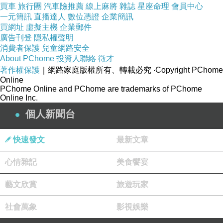
買車
旅行團
汽車險推薦
線上麻將
雜誌
星座命理
會員中心
上。當一個地方缺乏生命教育、缺乏對死亡與殘疾的公開
一元簡訊
直播達人
數位憑證
企業簡訊
理解，也缺乏對弱者的制度性尊重，迷信就會填補這個空
買網址
虛擬主機
企業郵件
廣告刊登
隱私權聲明
白。它用最簡單的方式解釋不安：不要接近，不要碰到，
消費者保護
兒童網路安全
不要沾上。這種邏輯看似保護自己，實際上是在訓練人排
About PChome
投資人聯絡
徵才
斥他者。
著作權保護
｜網路家庭版權所有、轉載必究
‧Copyright PChome
Online
更深一層說，這種語言會慢慢塑造人的感知方式。當一個
PChome Online and PChome are trademarks of PChome
Online Inc.
小朋友從小聽到「唔好望」、「唔好掂」、「唔好行
個人新聞台
近」，他學到了一種看待弱者的角度。他會在未理解對方
之前，先把對方歸入危險、不祥、麻煩的一類。久而久
快速發文
最新文章
之，排斥不再需要理由，因為它已經變成直覺。
這正是文化最可怕的地方。制度上的歧視可以被法律挑
心情雜記
美食饗宴
戰，但日常語言中的歧視更難處理，因為它藏在笑話、長
藝文欣賞
旅遊玩家
輩提醒、街坊說法和「傳統習俗」裡。很多人說這些話
社會萬象
影視娛樂
時，未必意識到自己在傷害別人。他們可能只是重複上一