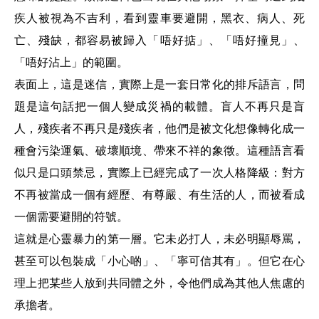
疾人被視為不吉利，看到靈車要避開，黑衣、病人、死
亡、殘缺，都容易被歸入「唔好掂」、「唔好撞見」、
「唔好沾上」的範圍。
表面上，這是迷信，實際上是一套日常化的排斥語言，問
題是這句話把一個人變成災禍的載體。盲人不再只是盲
人，殘疾者不再只是殘疾者，他們是被文化想像轉化成一
種會污染運氣、破壞順境、帶來不祥的象徵。這種語言看
似只是口頭禁忌，實際上已經完成了一次人格降級：對方
不再被當成一個有經歷、有尊嚴、有生活的人，而被看成
一個需要避開的符號。
這就是心靈暴力的第一層。它未必打人，未必明顯辱罵，
甚至可以包裝成「小心啲」、「寧可信其有」。但它在心
理上把某些人放到共同體之外，令他們成為其他人焦慮的
承擔者。