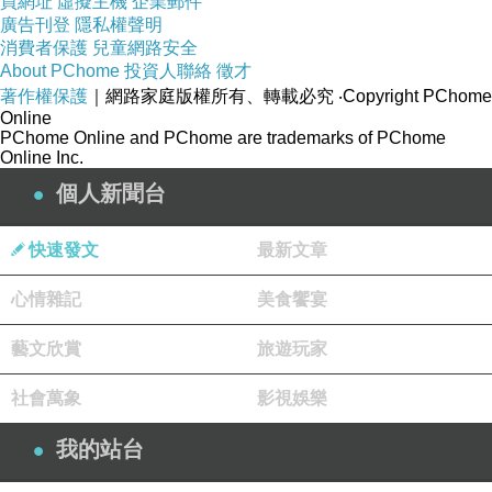
買網址
虛擬主機
企業郵件
生成類似內容，令平台上相似的語氣密度更高。最後，人
廣告刊登
隱私權聲明
被「平台演算法 × AI 生成工具 × 創作者競爭」共同塑造。
消費者保護
兒童網路安全
About PChome
投資人聯絡
徵才
語氣由此變成一條生產線。
著作權保護
｜網路家庭版權所有、轉載必究
‧Copyright PChome
不同平台有不同語氣模板。Instagram 偏好視覺情緒、生
Online
PChome Online and PChome are trademarks of PChome
活感與短句包裝，caption 往往要精簡、帶情緒、可被即時
Online Inc.
感受。YouTube 更重視標題、縮圖、開場與觀看留存，所
個人新聞台
以語氣容易走向「你一定要知道」、「我試了七天」、
「結果震驚我」、「不要再犯這個錯」。小紅書則大量依
快速發文
最新文章
賴「避坑」、「懶人包」、「收藏」、「新手必看」、
心情雜記
美食饗宴
「親測有效」這類實用語氣，令內容看似經驗分享，實際
藝文欣賞
旅遊玩家
上經常被壓縮成消費決策工具。TikTok 或短影音平台則更
重視前幾秒的鉤子，語氣因此變得更快、更直接、更戲劇
社會萬象
影視娛樂
化。
我的站台
這些語氣本身不一定低質，問題是當一種平台語氣取得過
高獎勵，它就會逐步排擠其他表達方式。緩慢的思考會被