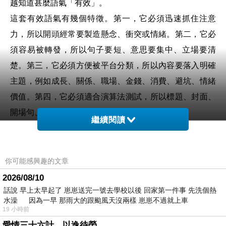
越知道甚麼語氣「有效」。
這套有效語氣有幾個特徵。第一，它必須迅速抓住注意
力，所以開頭經常要製造懸念、衝突或情緒。第二，它必
須容易被轉發，所以句子要短、意思要集中、立場要清
楚。第三，它必須方便被平台分類，所以內容要落入明確
主題，例如成長、關係、職場、金錢、消費、避坑、情緒
價值。第四，它必須適合演算法測試，所以標題、封面、
開場句、節奏都要可以被反覆優化。
繼續閱讀
到 2026 年，這種語氣同化已經是由平台工具進一步制度
化，例如 YouTube 已經把標題與縮圖測試功能擴大給更多
創作者使用，系統會比較不同版本的標題與縮圖，並以觀
你可能感興趣的文章
看時間等表現決定哪一個更有效。這類工具表面上只是幫
2026/08/10
話說 早上太早起了 崽崽送完一號去學校以後 回家第一件事 先洗個熱
助創作者優化內容，實際上也會把創作者訓練成持續服從
水澡 因為一早 那雨大的跟颱風天沒兩樣 崽崽不過就上車
數據回饋的人。創作者會越來越問「哪一種說法會贏」。
19 小時前
YouTube 在 2026 年亦開始測試以文字提示生成個人化影
愛情三十六計，以逸待勞