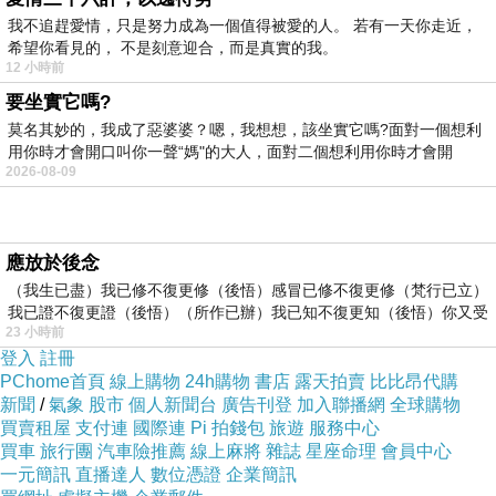
片 feed 的功能，用戶可以用自然語言描述自己想看的內
我不追趕愛情，只是努力成為一個值得被愛的人。 若有一天你走近，
希望你看見的， 不是刻意迎合，而是真實的我。
容，平台再替他組合一條特定的觀看流。這代表推薦系統
12 小時前
正在由被動推送，進一步變成人與平台共同生成的內容環
要坐實它嗎?
境。當觀看本身被更精細地個人化，創作者也會更容易反
莫名其妙的，我成了惡婆婆？嗯，我想想，該坐實它嗎?面對一個想利
用你時才會開口叫你一聲“媽"的大人，面對二個想利用你時才會開
過來迎合那些可被描述、可被分類、可被餵入系統的語
2026-08-09
氣。
AI 生成內容令問題再推前一步。過去，平台語氣主要靠人
應放於後念
模仿人；現在，AI 可以大量生成標題、caption、短影音腳
（我生已盡）我已修不復更修（後悟）感冒已修不復更修（梵行已立）
本、封面文字、行銷文案與留言回覆。YouTube 近年亦加
我已證不復更證（後悟）（所作已辦）我已知不復更知（後悟）你又受
23 小時前
強 AI 生成或修改內容的標示，這本身已經說明 AI 內容正
登入
註冊
在大量進入影音平台，平台需要以更明顯的方式提醒觀眾
PChome首頁
線上購物
24h購物
書店
露天拍賣
比比昂代購
哪些內容受 AI 影響。
新聞
/
氣象
股市
個人新聞台
廣告刊登
加入聯播網
全球購物
買賣租屋
支付連
國際連
Pi 拍錢包
旅遊
服務中心
這會產生一個新的循環：平台獎勵某些語氣，人類創作者
買車
旅行團
汽車險推薦
線上麻將
雜誌
星座命理
會員中心
模仿它，AI 再學習和複製這些語氣，然後更多人使用 AI
一元簡訊
直播達人
數位憑證
企業簡訊