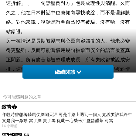
速拆解」﹑「一句話壓倒對方」包裝成理性與清醒。久而
久之，他在日常對話中也會傾向尋找破綻，而不是理解脈
絡。對他來說，說話是證明自己沒有被騙、沒有輸、沒有
站錯邊。
另一種情況是長期被勵志與心靈內容餵養的人。他未必變
得更堅強，反而可能習慣用幾句抽象而安全的語言覆蓋真
正問題。所有痛苦都被整理成成長，所有失敗都被說成安
排，這類語氣表面上溫和，實際上可能削弱人處理複雜情
繼續閱讀
緒的能力。人便急著把問題包裝成一種可被按讚的領悟。
短影音則進一步改變人的感知節奏。很多內容以幾秒鐘建
你可能感興趣的文章
立刺激，十幾秒製造轉折，最後用強烈表情、音效或字幕
致青春
完成情緒收束。當人長期處於這種節奏中，日常世界會顯
年輕時曾想著騎馬仗劍闖天涯 可是半路上遇到一個人 她說要許我終生
得太慢、太普通、太沒有回報。閱讀一段長文字變得困
於是我一激動 當了劍 賣了馬 從此一心柴米油鹽醬醋茶 可當
難，聽別人慢慢說話變得不耐煩，甚至連自己的思考也開
14 小時前
始追求快速結論。人的注意力被重新訓練成只適應高密度
阿我阿龍 56