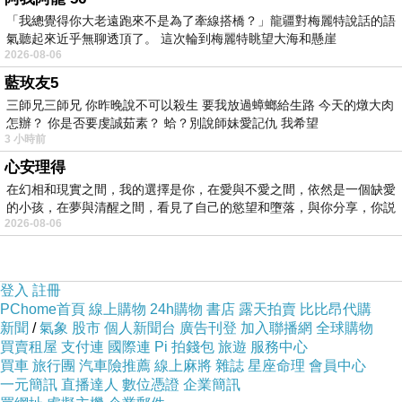
「我總覺得你大老遠跑來不是為了牽線搭橋？」龍疆對梅麗特說話的語
刺激。
氣聽起來近乎無聊透頂了。 這次輪到梅麗特眺望大海和懸崖
這種變化不能只用「上癮」解釋。上癮描述的是使用頻
2026-08-06
率，但人格塑形描述的是使用後的內在改變。一個人未必
藍玫友5
三師兄三師兄 你昨晚說不可以殺生 要我放過蟑螂給生路 今天的燉大肉
每天使用很多小時，但只要他長期接收同一種推送語氣，
怎辦？ 你是否要虔誠茹素？ 蛤？別說師妹愛記仇 我希望
他的表達方式仍然會受影響。推送真正塑造的是反應模
3 小時前
板。當某類內容反覆出現，人會逐漸學會在相似場景中使
心安理得
在幻相和現實之間，我的選擇是你，在愛與不愛之間，依然是一個缺愛
用相似反應。憤怒、嘲諷、受害感、優越感、正能量、冷
的小孩，在夢與清醒之間，看見了自己的慾望和墮落，與你分享，你説
笑、犬儒，都可以被平台訓練成自動反應。
2026-08-06
推送系統塑造人格時通常不會讓人感覺自己正在被塑造，
它不像傳統宣傳那樣直接命令你相信甚麼，它會讓你覺得
登入
註冊
這些內容本來就是你喜歡的，即是它會不斷把某種版本的
PChome首頁
線上購物
24h購物
書店
露天拍賣
比比昂代購
新聞
/
氣象
股市
個人新聞台
廣告刊登
加入聯播網
全球購物
你推到你面前，然後讓你誤以為那就是最真實的自己。你
買賣租屋
支付連
國際連
Pi 拍錢包
旅遊
服務中心
看得越多，系統越確定你的偏好；系統越確定，你越少機
買車
旅行團
汽車險推薦
線上麻將
雜誌
星座命理
會員中心
一元簡訊
直播達人
數位憑證
企業簡訊
會接觸其他版本的自己。