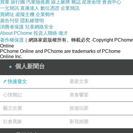
買車
旅行團
汽車險推薦
線上麻將
雜誌
星座命理
會員中心
現代人尋找棲身之處的替代品。愛一個人，不只是想擁有
一元簡訊
直播達人
數位憑證
企業簡訊
對方，也是想在一個太快、太硬、太現實的城市裡，找到
買網址
虛擬主機
企業郵件
廣告刊登
隱私權聲明
一個可以暫時不用防備的地方。
消費者保護
兒童網路安全
但香港人的愛情也被現實深深塑造。很多廣東歌寫分開，
About PChome
投資人聯絡
徵才
著作權保護
｜網路家庭版權所有、轉載必究
‧Copyright PChome
因為時間不對、條件不夠、生活太重、前途太窄。這種愛
Online
情觀很城市。它不相信愛可以自然戰勝一切，反而知道愛
PChome Online and PChome are trademarks of PChome
Online Inc.
經常要面對租金、工作、家庭、階級、距離和未來安排。
個人新聞台
於是廣東歌裡的情感常常有一種現實重量。它是「即使我
們愛過，也未必能在這個城市裡安然存在」。這種語氣本
快速發文
最新文章
身就很疲倦，因為它承認感情不是純粹的，感情也要被現
心情雜記
美食饗宴
實審批。
廣東歌的城市倦意也與香港人的表達方式有關。香港文化
藝文欣賞
旅遊玩家
很多時候不鼓勵過度袒露。太煽情會被覺得肉麻，太理想
社會萬象
影視娛樂
會被覺得天真，太脆弱會被覺得麻煩。所以廣東歌常常用
一種克制的方式講很深的痛，它會用平靜的語氣說出無