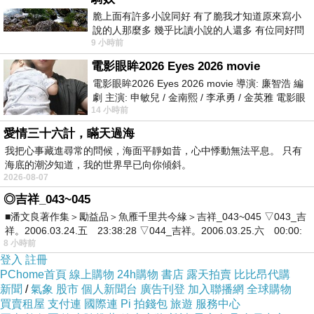
脆上面有許多小說同好 有了脆我才知道原來寫小
一次次「算啦」之後，慢慢不再追問自己真正想要甚麼。
說的人那麼多 幾乎比讀小說的人還多 有位同好問
這種倦意亦來自香港流行文化本身的歷史。廣東歌最繁盛
9 小時前
了一個問題 她說為什麼高中文學獎的
的年代，與香港城市身份的形成高度重疊。它承載很多人
電影眼眸2026 Eyes 2026 movie
電影眼眸2026 Eyes 2026 movie 導演: 廉智浩 編
的成長記憶、階級想像、愛情模式和城市認同。但香港的
劇 主演: 申敏兒 / 金南熙 / 李承勇 / 金英雅 電影眼
現代化是一種高速、實用、競爭、變動的現代化。人在其
14 小時前
眸2026描述攝影師徐珍因遺
中獲得機會，也承受壓力；獲得繁華，也付出精神成本。
愛情三十六計，瞞天過海
廣東歌因此常有一種雙重性：既記錄香港的光亮，也記錄
我把心事藏進尋常的問候，海面平靜如昔，心中悸動無法平息。 只有
海底的潮汐知道，我的世界早已向你傾斜。
光亮背後的耗損。霓虹、夜街、電車、天台、辦公室、地
2026-08-07
鐵站、海旁，這些意象是一種城市情緒的容器。
◎吉祥_043~045
廣東歌常寫愛情，但它的愛情很少只是愛情。很多廣東情
■潘文良著作集＞勵益品＞魚雁千里共今緣＞吉祥_043~045 ▽043_吉
祥。2006.03.24.五 23:38:28 ▽044_吉祥。2006.03.25.六 00:00:
歌表面寫兩個人的關係，深層寫的是人在城市裡如何失去
8 小時前
安頓。失戀之所以動人是因為那個人曾經短暫地讓城市變
登入
註冊
PChome首頁
線上購物
24h購物
書店
露天拍賣
比比昂代購
得可以忍受。當關係消失，城市的壓力重新回到身上，人
新聞
/
氣象
股市
個人新聞台
廣告刊登
加入聯播網
全球購物
才會感到那種深層的空。於是廣東歌裡的愛情，常常成為
買賣租屋
支付連
國際連
Pi 拍錢包
旅遊
服務中心