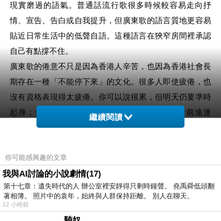
現實磨過的語氣。普通話流行歌很多時候較容易走向抒
情、宣告、告白或自我提升，但廣東歌的語言質地更容易
貼近日常生活中的低聲自語。這種語言在狹窄房間裡承認
自己有點撐不住。
廣東歌的倦意不只是因為香港人辛苦，也因為香港社會長
期存在一種「不能停下來」的文化。很多人即使疲倦，也
沒有資格表現得太疲倦。你可以說很累，但明天仍要準時
起身；你可以失戀，但工作仍然要交；你可以對前途迷
繼續閱讀
茫，但現實不會因此暫停。這種生活結構令廣東歌經常寫
痛苦如何被整理成可以繼續生活的形式。它在哭完之後還
你可能感興趣的文章
要搭地鐵、回訊息、開會、交租。這正是它的城市性。
我與AI討論的小說劇情(17)
所以廣東歌裡的失落，很多時候是日常性的。很多時候只
第十七章：遺失時代的人 辦公室裡安靜得只剩時鐘聲。 堯禹舜低頭翻
是關係淡了、夢想遠了、時間過了、自己變了、城市也變
著相簿。 照片中的袁年，始終與人群保持距離。 別人在聊天。
了。這種失落慢慢把人變得沉默。廣東歌很擅長寫這種慢
22 小時前
性變化。它知道人是在一次次忍耐裡失去原本的明亮；在
騎奴