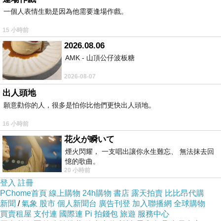
一個人表情生動是因為他需要逢場作戲。
是在重複童年缺失。有人以為自己是在追求成功，但其實
是在逃避自卑。當一個人沒有看見自己的內在機制，他即
15 小時前
使覺得自己很自由，也可能只是被慣性推著走。相反，一
2026.08.06
AMK - 山頂公仔波板糖
個人即使承認自己有先天傾向、成長限制和心理結構，只
要他能辨認這些東西如何運作，他就已經開始取得某種自
2026-08-07
由。
出人頭地
願意勸你的人，很多是怕你比他們更快出人頭地。
所以，自由意志不應該被理解成完全不受限制。人不可能
在真空中選擇自己的人生。每個人都有出生條件、家庭背
16 小時前
景、時代位置、身體特質、性格傾向和社會資源。這些因
花火が瞬いて
素不會因為我們強調自由而消失。真正值得討論的自由是
煙火閃耀， 一支唱出讓你永生難忘、 無法抹去回
憶的歌曲。
在邊界之內能否重新組織自己。人未必能改變自己從哪裡
20 小時前
開始，但可以逐漸改變自己如何理解這個開始，如何使用
登入
註冊
PChome首頁
線上購物
24h購物
書店
露天拍賣
比比昂代購
自己的特質，如何避免低階版本的自己不斷重演。
新聞
/
氣象
股市
個人新聞台
廣告刊登
加入聯播網
全球購物
八字如果有現代意義可能就在這裡，它可以被看成一種迫
買賣租屋
支付連
國際連
Pi 拍錢包
旅遊
服務中心