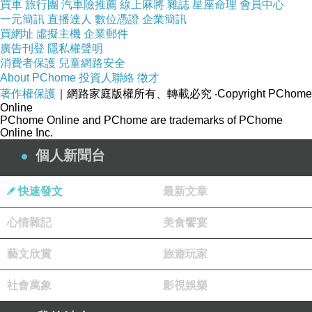
買車
旅行團
汽車險推薦
線上麻將
雜誌
星座命理
會員中心
使人面對自身結構的語言。它問「你容易怎樣」，這個差
一元簡訊
直播達人
數位憑證
企業簡訊
別很重要。「一定會怎樣」會使人放棄責任；「容易怎
買網址
虛擬主機
企業郵件
廣告刊登
隱私權聲明
樣」則保留了調整空間。一個人如果知道自己容易衝動，
消費者保護
兒童網路安全
就可以設計延遲決策的機制，而一個人如果知道自己容易
About PChome
投資人聯絡
徵才
著作權保護
｜網路家庭版權所有、轉載必究
‧Copyright PChome
陷入孤立，就可以主動建立協作環境。這些是把命運從判
Online
決變成資訊。
PChome Online and PChome are trademarks of PChome
Online Inc.
當然，這也要求人不要把八字用成卸責工具。有人會說自
個人新聞台
己命中如此，所以脾氣差、關係差、事業不順都不是自己
的問題。這種用法會把符號變成牢籠。任何一套解釋系
快速發文
最新文章
統，一旦被用來取消人的責任，就會開始傷害人。八字、
心情雜記
美食饗宴
星盤、心理測驗、人格分類都有同樣風險。它們本來可以
幫助人理解自己，但如果使用者只想從中找到藉口，它們
藝文欣賞
旅遊玩家
就會變成自我合理化的語言。到最後，人被自己對命運的
社會萬象
影視娛樂
解釋困住。
更成熟的用法是把命理看成一種結構提示，它可以指出某