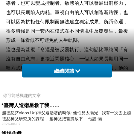
導者，也可以變成控制者。敏感的人可以發展出洞察力，
也可以長期陷入內耗。重視自由的人可以創造新路徑，也
可以因為抗拒任何限制而無法建立穩定成果。所謂命運，
很多時候是同一套內在模式在不同情境中反覆發生，最後
形成一條看似不可避免的人生軌跡。
這也是為甚麼「命運是被反覆執行」這句話比單純問「有
沒有自由意志」更接近問題核心。一個人如果長期用同一
種方式理解世界、選擇關係、處理壓力、追求目標，他的
繼續閱讀
人生自然會呈現某種重複性。這種重複性在外人眼中可能
像命運，在自己眼中可能像性格，但從更深一層看，它是
你可能感興趣的文章
一套行為迴路。人每一次在相似處境中作出相似反應，就
*臺灣人造衛星救了我……
等於讓同一段程式再次執行。久而久之，命運感便出現
趙德恕(Zoldos Ur.)神父還活著的時候: 他怕見太陽光 我有一次去上趙
了。
德恕神父研究所的課程， 趙神父把窗簾放下， 他說:陽
自由意志的困難是人未必真的知道自己正在選擇。很多所
2026-08-07
謂選擇只是自動反應。有人以為自己是在追求愛情，但只
逢場作戲