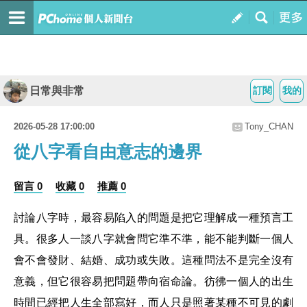
日常與非常
訂閱
我的
2026-05-28 17:00:00
Tony_CHAN
從八字看自由意志的邊界
留言 0
收藏 0
推薦 0
討論八字時，最容易陷入的問題是把它理解成一種預言工
具。很多人一談八字就會問它準不準，能不能判斷一個人
會不會發財、結婚、成功或失敗。這種問法不是完全沒有
意義，但它很容易把問題帶向宿命論。彷彿一個人的出生
時間已經把人生全部寫好，而人只是照著某種不可見的劇