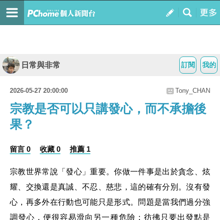
日常與非常
訂閱
我的
2026-05-27 20:00:00
Tony_CHAN
宗教是否可以只講發心，而不承擔後
果？
留言 0
收藏 0
推薦 1
宗教世界常說「發心」重要。你做一件事是出於貪念、炫
耀、交換還是真誠、不忍、慈悲，這的確有分別。沒有發
心，再多外在行動也可能只是形式。問題是當我們過分強
調發心，便很容易滑向另一種危險：彷彿只要出發點是