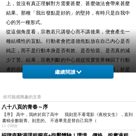
上，並沒有真正理解對方需要甚麼、甚麼做法會帶來甚麼
結果。那種「我出發點是好的」的堅持，有時只是自我中
心的另一種形式。
從這個角度看，宗教若只講發心而不講後果，便會產生一
種結構性的盲點。行動者會把道德焦點放在自己內心是否
純正，而不是行動本身是否有效、是否恰當、是否真的減
少了苦。結果，宗教判斷的中心就從現實世界轉回了行動
者的自我感受。我覺得自己慈悲，我覺得自己虔誠，於是
繼續閱讀
這件事彷彿就完成了。後果若不好，也只是「因緣不具
足」或「世事難料」。
你可能感興趣的文章
這種傾向之所以危險是它會把宗教從一種修正自我的力量
八十八頁的青春～序
變成一種保護自我的話語。原本宗教應該讓人更有能力看
【序】 高中，我終於寫了高中 我刻意不看電影《夜校女生》，直到
見自己的執著、幻覺與侷限，但若發心被絕對化，它反而
書稿全數殺青。刻意的。 不過畢竟是替自己寫序（
會成為遮蔽這些問題的盾牌。人只問「我是否心存善念」
13 小時前
及「我當初是否真誠」。久而久之，宗教倫理就會從結果
招牌森雞湯課程腳底+指壓體驗！環境、價格、按摩過程全紀錄，森SPA足體養生館松江館最新價格表