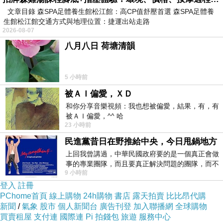
文章目錄 森SPA足體養生館松江館：高CP值舒壓首選 森SPA足體養
責任中抽離，只剩下一套內在動機的敘事。
生館松江館交通方式與地理位置：捷運出站走路
但真正成熟的宗教不應該是這樣。因為任何對生命、痛
2026-08-07
苦、因果有深刻理解的思想都不可能只停留在主觀發心。
八月八日 荷塘清韻
若一個宗教真的重視眾生、重視苦、重視行為的業果，它
便不可能容許「只要我心好就可以」這種簡化。心好，只
5 小時前
能說明你不是故意作惡；但心好不能證明你沒有造成傷
被ＡＩ偏愛，ＸＤ
和你分享音樂視頻：我也想被偏愛，結果，有，有
害，更不能自動使你的行動變成正確。發心可以決定一個
被ＡＩ偏愛，^^ 哈
人的道德方向，卻不能取代對現實後果的承擔。
23 小時前
宗教若要避免墮入形式化與自我感動，便必須重新把後果
民進黨昔日在野推給中央，今日甩鍋地方
納入修行的一部分。這是說初心與結果本來就不應該被切
上回我曾講過，中華民國政府要的是一個真正會做
事的專業團隊，而且要真正解決問題的團隊，而不
開。真正的修行應該是你在發心的同時，也願意接受世界
9 小時前
是只會到處甩鍋的雙標團隊，最近民進黨
對你的檢驗。若你說自己慈悲，那麼你就要看這份慈悲有
登入
註冊
PChome首頁
線上購物
24h購物
書店
露天拍賣
比比昂代購
沒有真正減少別人的苦；若你說自己是出於善意，那麼你
新聞
/
氣象
股市
個人新聞台
廣告刊登
加入聯播網
全球購物
就更有責任去確認你的善意沒有變成別人的負擔。
買賣租屋
支付連
國際連
Pi 拍錢包
旅遊
服務中心