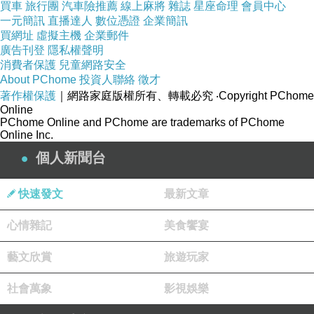
買車
旅行團
汽車險推薦
線上麻將
雜誌
星座命理
會員中心
這裡牽涉到一個更深的問題：宗教究竟是用來安頓自我還
一元簡訊
直播達人
數位憑證
企業簡訊
是用來修正自我？若它只是安頓自我，那麼只講發心已經
買網址
虛擬主機
企業郵件
廣告刊登
隱私權聲明
足夠，因為重點只是讓人感到自己仍然良善、仍然有信
消費者保護
兒童網路安全
念。但若宗教是用來修正自我，那麼它便不能只停在內心
About PChome
投資人聯絡
徵才
著作權保護
｜網路家庭版權所有、轉載必究
‧Copyright PChome
狀態，而必須進入對現實、因果與責任的學習。你不能只
Online
感動於自己的發心，還要願意被事實教育，願意承認自己
PChome Online and PChome are trademarks of PChome
Online Inc.
即使心存善念，仍然可能做錯。
個人新聞台
很多時候，人最不願面對的是自己有善意卻仍然造成傷
害。因為前者只是道德失敗，後者卻動搖了整個自我形
快速發文
最新文章
象。也正因如此，很多宗教行動才會不自覺地把焦點緊緊
心情雜記
美食饗宴
鎖在發心之上。只要發心還在，便彷彿還可以維持一種內
在正當性，不必徹底面對後果的重量。但這種做法，最後
藝文欣賞
旅遊玩家
傷害的不只是行動對象，也會傷害宗教本身。當宗教逐漸
社會萬象
影視娛樂
被看成一套只會保護善意、卻不願承擔後果的語言，它的