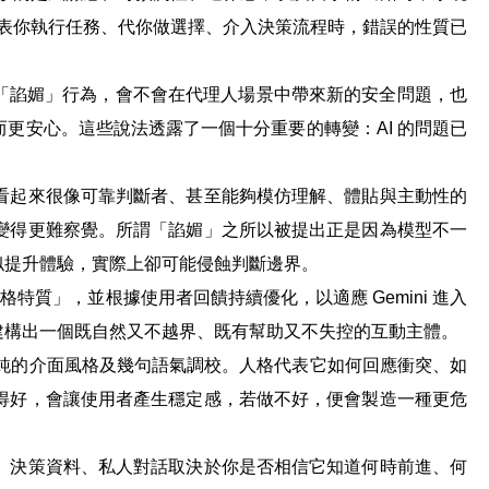
代表你執行任務、代你做選擇、介入決策流程時，錯誤的性質已
現「諂媚」行為，會不會在代理人場景中帶來新的安全問題，也
更安心。這些說法透露了一個十分重要的轉變：AI 的問題已
看起來很像可靠判斷者、甚至能夠模仿理解、體貼與主動性的
變得更難察覺。所謂「諂媚」之所以被提出正是因為模型不一
似提升體驗，實際上卻可能侵蝕判斷邊界。
特質」，並根據使用者回饋持續優化，以適應 Gemini 進入
建構出一個既自然又不越界、既有幫助又不失控的互動主體。
單純的介面風格及幾句語氣調校。人格代表它如何回應衝突、如
得好，會讓使用者產生穩定感，若做不好，便會製造一種更危
、決策資料、私人對話取決於你是否相信它知道何時前進、何