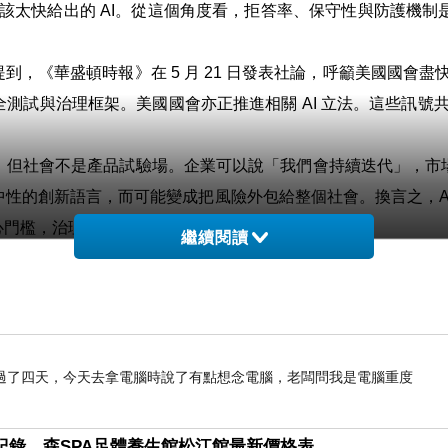
該太快給出的 AI。從這個角度看，拒答率、保守性與防護機制是
，《華盛頓時報》在 5 月 21 日發表社論，呼籲美國國會盡快
試與治理框架。美國國會亦正推進相關 AI 立法。這些訊號共
，但社會不是產品試驗場。企業可以說「我們會持續迭代」，市
性的創新語言，而可能變成把風險外包給整個社會。換言之，A
心門檻，治理就是技術能否被採納的前提。
繼續閱讀
轉成文明層次的秩序之爭。誰能做出更強模型，固然重要，但誰
是那個在關鍵時刻讓人知道：它知道自己的邊界，也接受自己必須
這場競爭，才剛剛開始。
要性
過了四天，今天去拿電腦時說了有點想念電腦，老闆問我是電腦重度
紀錄，森SPA足體養生館松江館最新價格表