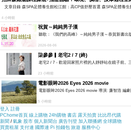
文章目錄 森SPA足體養生館松江館：高CP值舒壓首選 森SPA足體
AI 泡沫是由現實世界刺破
上一篇：
AI 時代最稀缺的是能駕馭算力的人
4 小時前
下一篇：
祝賀～純純男子漢
聽歌：《我們的高峰》～純純男子漢～恭賀新書出
2026-08-06
柒參參▎老宅2 / 7 (終)
老宅2 / 7 - 歡迎回家照片裡的人靜靜站在鏡
23 小時前
電影眼眸2026 Eyes 2026 movie
電影眼眸2026 Eyes 2026 movie 導演: 廉智浩
5 小時前
登入
註冊
PChome首頁
線上購物
24h購物
書店
露天拍賣
比比昂代購
新聞
/
氣象
股市
個人新聞台
廣告刊登
加入聯播網
全球購物
買賣租屋
支付連
國際連
Pi 拍錢包
旅遊
服務中心