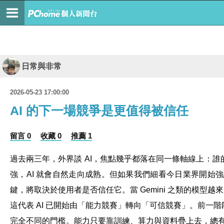
日常與非常
2026-05-23 17:00:00
AI 的下一場競爭是更值得被信任
留言 0
收藏 0
推薦 1
過去兩三年，外界談 AI，焦點幾乎都落在同一條軸線上：
強，AI 就會自然走向成熟。但如果我們細看今日業界開始強調的問題
鍵，將取決於使用者是否信任它。當 Gemini 之類的模
這代表 AI 已開始由「能力競賽」轉向「可信競賽」。前
完全不同的門檻。能力只要靠訓練、算力與資料疊上去，總有機