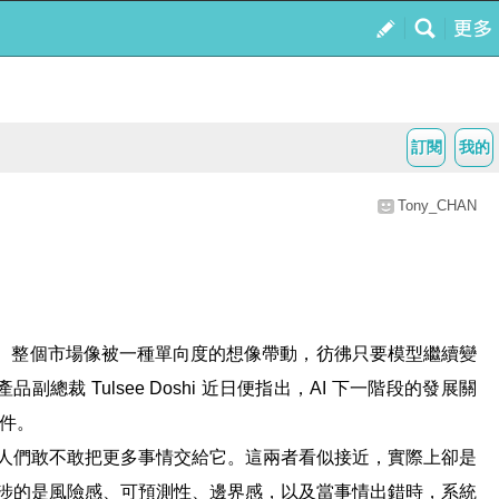
訂閱
我的
Tony_CHAN
品。整個市場像被一種單向度的想像帶動，彷彿只要模型繼續變
總裁 Tulsee Doshi 近日便指出，AI 下一階段的發展關
條件。
，人們敢不敢把更多事情交給它。這兩者看似接近，實際上卻是
任牽涉的是風險感、可預測性、邊界感，以及當事情出錯時，系統