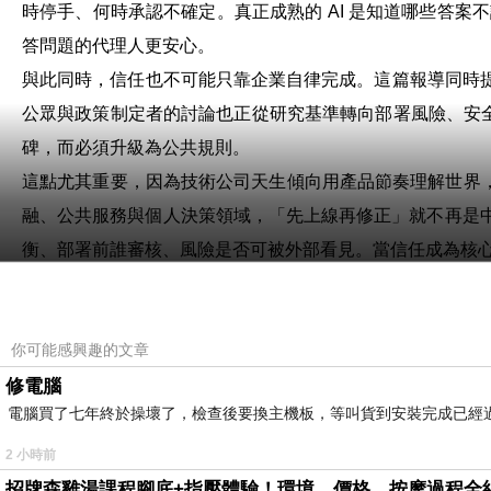
時停手、何時承認不確定。真正成熟的 AI 是知道哪些答案不
答問題的代理人更安心。
與此同時，信任也不可能只靠企業自律完成。這篇報導同時提到
公眾與政策制定者的討論也正從研究基準轉向部署風險、安全測
碑，而必須升級為公共規則。
這點尤其重要，因為技術公司天生傾向用產品節奏理解世界
融、公共服務與個人決策領域，「先上線再修正」就不再是中
衡、部署前誰審核、風險是否可被外部看見。當信任成為核
所以，AI 的下一場競爭表面上仍然是公司之爭，底層已經
監督的系統才真正決定下一輪格局。未來最有價值的 AI 
你可能感興趣的文章
能力決定 AI 能走多快，信任才決定社會願意讓它走多遠。
修電腦
AI 下一階段取決使用者信任 谷歌高層強調模型安全與法規必
電腦買了七年終於操壞了，檢查後要換主機板，等叫貨到安裝完成已經
2 小時前
招牌森雞湯課程腳底+指壓體驗！環境、價格、按摩過程全