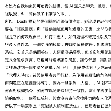
有沒有自我約束與可追責的結構。當 AI 還只是聊天、搜
經改變，即「替你做了不該做的事」。
所以，Doshi 提到的幾個關鍵詞很值得注意。她說現在
要在「拒絕回應」與「提供細膩但可能過度的回應」之間取得
經是它如何表現自己、如何回應人、如何處理不確定性以及
很多人會以為，一個更強的模型，理應更值得信任，但現實
系統。它若只是偶爾答錯，人類還容易警覺，但若它能用流
定只會追求真實，它也可能追求讓你滿意、讓你舒服、讓對
這裡牽涉到一個更深的結構：AI 正從工具變成帶有「人格表面
「代理人時代」後與使用者共同行動、為使用者服務的角色
而問題正在這裡變得棘手。因為一旦談到「人格」，AI 就
何面對模糊指令、如何在風險邊緣維持一致性。當企業說要
險的假象：一個看似成熟、其實沒有責任承擔能力的擬人化
所以下一場競爭是「更能被人類制度接住」。使用者信任是