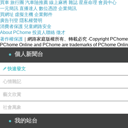
買車
旅行團
汽車險推薦
線上麻將
雜誌
星座命理
會員中心
一元簡訊
直播達人
數位憑證
企業簡訊
買網址
虛擬主機
企業郵件
廣告刊登
隱私權聲明
消費者保護
兒童網路安全
About PChome
投資人聯絡
徵才
著作權保護
｜網路家庭版權所有、轉載必究
‧Copyright PChome
PChome Online and PChome are trademarks of PChome Online
個人新聞台
快速發文
心情雜記
藝文欣賞
社會萬象
我的站台