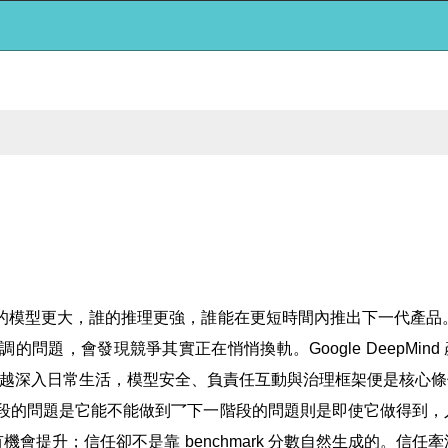
誰的模型更大，誰的推理更強，誰能在更短時間內推出下一代產
，會發現競爭其實正在悄悄換軌。Google DeepMind 產品副
型越來越深入日常生活，模型安全、負責任互動與治理框架便是核心
一階段的問題是它能不能做到乛下一階段的問題則是即使它做得到
會提升；信任卻不是靠 benchmark 分數自然生成的。信