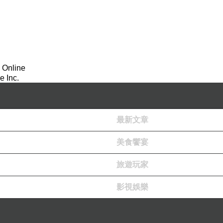
 Online
 Inc.
最新文章
美食饗宴
旅遊玩家
影視娛樂