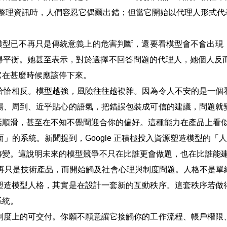
尋、整理資訊時，人們容忍它偶爾出錯；但當它開始以代理人形式
評估模型已不再只是傳統意義上的危害判斷，還要看模型會不會出
平衡。她甚至表示，對於選擇不回答問題的代理人，她個人反而
它在甚麼時候應該停下來。
恰恰相反。模型越強，風險往往越複雜。因為令人不安的是一個
暢、周到、近乎貼心的語氣，把錯誤包裝成可信的建議，問題就
話順滑，甚至在不知不覺間迎合你的偏好。這種能力在產品上看
」的系統。新聞提到，Google 正積極投入資源塑造模型的「人格
轉變。這說明未來的模型競爭不只在比誰更會做題，也在比誰能
不再只是技術產品，而開始觸及社會心理與制度問題。人格不是
塑造模型人格，其實是在設計一套新的互動秩序。這套秩序若做
系統。
制度上的可交付。你願不願意讓它接觸你的工作流程、帳戶權限