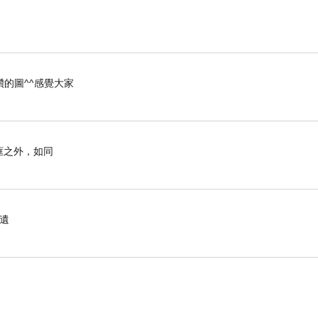
的圖^^感覺大家
框之外，如同
因遺