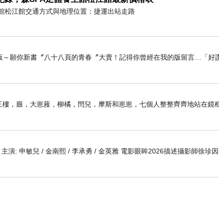
養生館松江館交通方式與地理位置：捷運出站走路
版～願你新書〞八十八頁的青春〞大賣！記得你曾經在我的版留言…「好讚
子前。三樓，廄，大崽蕥，柳橘，閆兒，摩斯和崽崽，七個人整整齊齊地站在鏡
 編劇 主演: 申敏兒 / 金南熙 / 李承勇 / 金英雅 電影眼眸2026描述攝影師徐珍