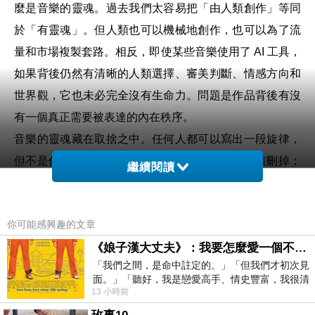
麼是音樂的靈魂。過去我們太容易把「由人類創作」等同
於「有靈魂」。但人類也可以機械地創作，也可以為了流
量和市場複製套路。相反，即使某些音樂使用了 AI 工具，
如果背後仍然有清晰的人類選擇、審美判斷、情感方向和
世界觀，它也未必完全沒有生命力。問題是作品背後有沒
有一個真正需要被表達的內在秩序。
音樂的靈魂藏在取捨之中。任何人都可以寫出一段旋律，
但不是任何人都知道哪一段應該留下，哪一段應該刪掉；
繼續閱讀
任何模型都可以模仿悲傷，但不一定知道悲傷應該停在多
深的位置。真正創作是把材料放進一個有意義的結構裡。
你可能感興趣的文章
AI 可以快速提供大量可能性，但可能性本身不是作品。作
《娘子漢大丈夫》：我要怎麼愛一個不存在的人？
品需要方向，而方向通常來自一個創作者對世界的判斷。
「我們之間，是命中註定的。」「但我們才初次見
這也是為甚麼 AI 最容易取代的是那些高度依賴格式的音
面。」「聽好，我是戀愛高手、情史豐富，我很清
樂。廣告配樂、背景音樂、商業短片聲軌、遊戲或影片中
13 小時前
楚這種感覺，你我之間的那種感覺，現
的功能性音樂，以及大量以情緒標籤分類的串流音樂都可