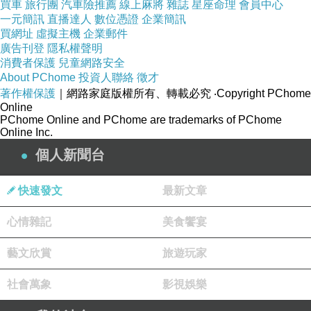
買車
旅行團
汽車險推薦
線上麻將
雜誌
星座命理
會員中心
感動也是真實的。感動發生在聽者身上不完全取決於創作
一元簡訊
直播達人
數位憑證
企業簡訊
者是否有主體經驗。從這個角度看，AI 音樂並非一定不能
買網址
虛擬主機
企業郵件
廣告刊登
隱私權聲明
動人，它可以準確、悅耳、有效，甚至在某些情境中令人
消費者保護
兒童網路安全
流淚。
About PChome
投資人聯絡
徵才
著作權保護
｜網路家庭版權所有、轉載必究
‧Copyright PChome
但「令人感動」和「有靈魂」仍然不是完全相同的事。令
Online
人感動可以來自聲音對記憶的刺激，可以來自和弦、旋
PChome Online and PChome are trademarks of PChome
Online Inc.
律、音色和節奏對神經系統的作用，但有靈魂的作品，通
個人新聞台
常還多了一層不可替代的存在感。它讓人感到背後有一個
人、一段生命﹑一個時代的重量。聽者感到自己接觸到某
快速發文
最新文章
種真實經驗。這種真實未必等於自傳式真實，但一定有主
心情雜記
美食饗宴
體性，它準確地把某種生命狀態固定下來。
AI 音樂的危險是它可能令市場更加沉迷「有效感動」。平
藝文欣賞
旅遊玩家
台可以根據數據知道甚麼旋律最容易留住人，甚麼節奏最
社會萬象
影視娛樂
容易推動短片，甚麼副歌最容易被剪成片段。當這些因素