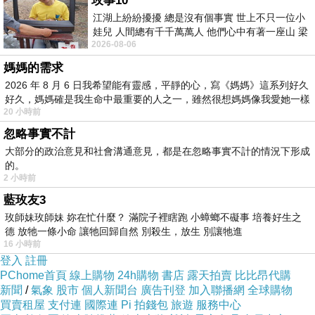
玫事10
江湖上紛紛擾擾 總是沒有個事實 世上不只一位小
能被 AI 大幅改寫。因為這些音樂很多時候不需要強烈作者
娃兒 人間總有千千萬萬人 他們心中有著一座山 梁
性，只需要準確完成任務。要放鬆、要熱血、要三十秒內
2026-08-06
山佛山泰華衡恆嵩 一山之高
抓住注意力，這些需求本來就接近提示詞。當音樂被簡化
媽媽的需求
2026 年 8 月 6 日我希望能有靈感，平靜的心，寫《媽媽》這系列好久
成可描述的功能，AI 就非常適合介入。
好久，媽媽確是我生命中最重要的人之一，雖然很想媽媽像我愛她一樣
但偉大的音樂不是這樣誕生。真正留下來的作品很多時候
20 小時前
是因為它改變了需求，它是創作者把一種原本還未被清楚
忽略事實不計
命名的情緒帶到世界面前，令聽眾突然發現自己原來一直
大部分的政治意見和社會溝通意見，都是在忽略事實不計的情況下形成
的。
需要這種聲音。這種作品最難被公式化，因為它是創造新
2 小時前
的感受類別。AI 擅長從既有資料中學習模式，但最難是在
藍玫友3
某個時代裡提出一種尚未被穩定命名的精神狀態。
玫師妹玫師妹 妳在忙什麼？ 滿院子裡瞎跑 小蟑螂不礙事 培養好生之
德 放牠一條小命 讓牠回歸自然 別殺生，放生 別讓牠進
當然，這不代表 AI 永遠無法產生令人感動的音樂。人會被
16 小時前
一段旋律打動，未必每次都需要知道創作者的生命故事。
登入
註冊
PChome首頁
線上購物
24h購物
書店
露天拍賣
比比昂代購
有時候聲音本身已經足以觸發記憶和情緒。如果 AI 生成了
新聞
/
氣象
股市
個人新聞台
廣告刊登
加入聯播網
全球購物
一首旋律，而那首旋律剛好擊中某個人的經驗，那個人的
買賣租屋
支付連
國際連
Pi 拍錢包
旅遊
服務中心