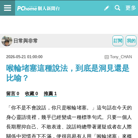
日常與非常
訂閱
我的
2026-05-21 01:00:00
Tony_CHAN
喉輪堵塞這種說法，到底是洞見還是
比喻？
留言 0
收藏 0
推薦 1
「你不是不會說話，你只是喉輪堵塞。」這句話在今天的
身心靈語境裡，幾乎已經變成一種標準句式。只要一個人
長期壓抑自己、不敢表達、說話時總帶著遲疑或者在人際
關係中習慣吞下不滿，便很容易有人用「喉輪堵塞」來概