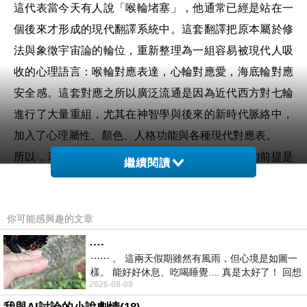
這代表當今天有人說「喉輪堵塞」，他通常已經是站在一
個後來才形成的現代翻譯系統中。這套翻譯把原本屬於修
法與象徵宇宙論的輪位，重新整理為一組容易被現代人吸
收的心理語言：喉輪對應表達，心輪對應愛，海底輪對應
安全感。這套對應之所以廣泛流通是因為近代西方對七輪
進行了大量重組，尤其在神智學與後來的新時代脈絡中，
加入了心理屬性、顏色、人格功能與各種現代對應表。
所以，若說「喉輪堵塞」是一種洞見，它能成立的前提是
繼續閱讀
它有時的確抓到了一種內在經驗的形狀。很多人長期生活
在一種無法順利把內在轉成語言的狀態裡。他知道自己不
你可能感興趣的文章
舒服，但講不準。他感到委屈，但一開口就失真。他每次
….
話到嘴邊就好像某種內部機制先把它壓回去。從這個角度
⋯⋯ 。 這兩天假期雖然有風雨，但心境是如圖一
看，「喉輪堵塞」對某些人的確有穿透力，因為它替一種
樣。 能好好休息、吃喝睡覺.... 真是太好了！ 回想
模糊卻真實的經驗提供一個可視化的名稱。
2026-08-09
起來，以前根本就很難有這
這種可視化本身有其價值。人類很多時候需要一種能幫助