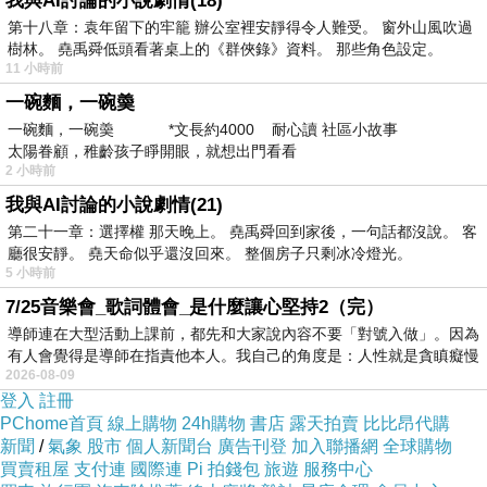
我與AI討論的小說劇情(18)
第十八章：袁年留下的牢籠 辦公室裡安靜得令人難受。 窗外山風吹過
自己把經驗抓住的象徵。當一個人說自己「喉輪堵塞」，
樹林。 堯禹舜低頭看著桌上的《群俠錄》資料。 那些角色設定。
他未必真的在主張某個可測量的能量中心出現物理故障，
11 小時前
他有可能只是在借用一種語言，表達自己長期存在的壓
一碗麵，一碗羮
一碗麵，一碗羮 *文長約4000 耐心讀 社區小故事
抑、卡住、失聲與自我否定。若從這個角度理解，它比較
太陽眷顧，稚齡孩子睜開眼，就想出門看看
像是一種象徵性洞見。
2 小時前
問題是很多人把它當成診斷。一旦「喉輪堵塞」從象徵語
我與AI討論的小說劇情(21)
第二十一章：選擇權 那天晚上。 堯禹舜回到家後，一句話都沒說。 客
言滑向客觀判斷，它的問題就開始出現。首先，這種說法
廳很安靜。 堯天命似乎還沒回來。 整個房子只剩冰冷燈光。
極容易把不同層次的問題全部壓成同一個原因。一個人不
5 小時前
敢表達，可能來自童年經驗、關係權力、職場風險、文化
7/25音樂會_歌詞體會_是什麼讓心堅持2（完）
導師連在大型活動上課前，都先和大家說內容不要「對號入做」。因為
壓抑、羞恥感、語言能力不足，甚至只是長期處於不值得
有人會覺得是導師在指責他本人。我自己的角度是：人性就是貪瞋癡慢
表達的環境。但當一切都被重新命名為「喉輪堵塞」，那
2026-08-09
登入
註冊
種原本屬於歷史、制度與人格形成的複雜性，就被一個看
PChome首頁
線上購物
24h購物
書店
露天拍賣
比比昂代購
似高級的詞語整體吞掉了。
新聞
/
氣象
股市
個人新聞台
廣告刊登
加入聯播網
全球購物
買賣租屋
更大問題是這種說法很容易讓人誤以為自己已經理解了問
支付連
國際連
Pi 拍錢包
旅遊
服務中心