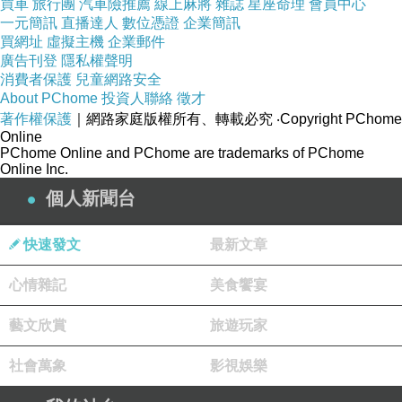
買車
旅行團
汽車險推薦
線上麻將
雜誌
星座命理
會員中心
題。很多時候，命名感會偽裝成理解感。你一旦覺得「原
一元簡訊
直播達人
數位憑證
企業簡訊
來我是喉輪堵塞」，便可能立刻獲得一種秩序感，好像混
買網址
虛擬主機
企業郵件
廣告刊登
隱私權聲明
亂突然被整理了。但這種整理有可能只是語言上的安慰。
消費者保護
兒童網路安全
它給了你一個名稱，卻未必真的幫你看到自己為甚麼總在
About PChome
投資人聯絡
徵才
著作權保護
｜網路家庭版權所有、轉載必究
‧Copyright PChome
特定關係裡沉默，為甚麼總在重要時刻不敢開口，或者為
Online
甚麼你一表達便會自責。
PChome Online and PChome are trademarks of PChome
Online Inc.
如果再往市場層面看，「喉輪堵塞」之所以特別危險在於
個人新聞台
它太容易被變成一種可銷售的焦慮模板。只要接受這個前
提，接下來就自然會出現一整套後續產品：清理喉輪、打
快速發文
最新文章
開喉輪、對應水晶、聲頻療法、精油、咒音、課程、測
心情雜記
美食饗宴
驗。市場最擅長把一個模糊不安的感受轉成可持續消費的
語言。於是「你不敢表達」這件事，只需要進入一套修復
藝文欣賞
旅遊玩家
流程。這正是現代身心靈市場最有效的地方，把複雜人生
社會萬象
影視娛樂
問題整理成一種方便購買的格式。