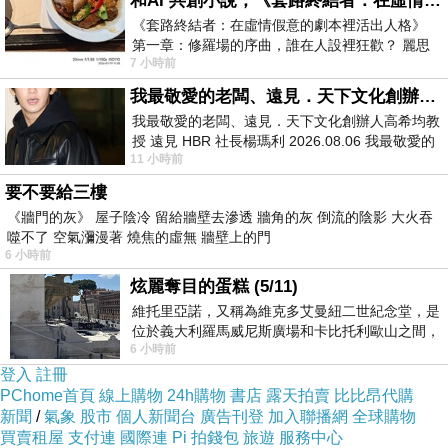
和AI 共創小說，《套路終結者：在虛情假意的劇本裡活出人格》
《套路終結者：在虛情假意的劇本裡活出人格》
一個社會如果只把 AI 當作降低成本的工具，AI 就會變成
第一章：修羅場的序曲，誰在人設裡狂歡？ 麗思
削弱勞動者議價能力的武器。企業可以說自己只是提高效
7 小時前
卡爾頓酒店的總統套房內，燈光昏
率，但實際上可能是把培訓成本、組織責任與長期人才發
我最敬愛的老闆、遠見．天下文化創辦人高希均教授
展全部壓縮。新人不再被培養，員工不再被視為可成長的
我最敬愛的老闆、遠見．天下文化創辦人高希均教
授 遠見 HBR 社長楊瑪利 2026.08.06 我最敬愛的
人，他們
被拿來與 AI 的即時輸出比較。這是市場早已存在
11 小時前
老闆、遠見．天下文化創辦人高希均教
的傾向被 AI 加速。
要不要給三樓
一個教育制度如果本來已經過度重視產量、格式、評分與
《牆門的灰》 屋子陰冷 留給牆壁去滲透 牆角的灰 倒流的陰影 大火吞
噬不了 空氣瀰漫著 燒焦的虛無 牆壁上的門
證書，AI 就會令問題更加明顯。學生可以用 AI 快速生成
6 小時前
文章，教師可以用 AI 批改大量功課，學校可以用 AI 監測
炫麗奪目的蛋糕 (5/11)
學習表現。表面上效率提升了，但如果教育的核心不是理
維托里亞諾，又稱為維克多艾曼紐二世紀念堂，是
位於義大利羅馬威尼斯廣場和卡比托利歐山之間，
解、思考與人格養成，而只是產出可評估的文本和數據，
6 小時前
用以紀念統一義大利統一後的的第一位國
那麼 AI 只會令教育更像一條自動化生產線。
登入
註冊
PChome首頁
線上購物
24h購物
書店
露天拍賣
比比昂代購
這時候，真正被考驗的是教育制度到底有沒有能力重新回
新聞
/
氣象
股市
個人新聞台
廣告刊登
加入聯播網
全球購物
答一個問題：人在 AI 時代為何仍然需要學習？
如果答案只
買賣租屋
支付連
國際連
Pi 拍錢包
旅遊
服務中心