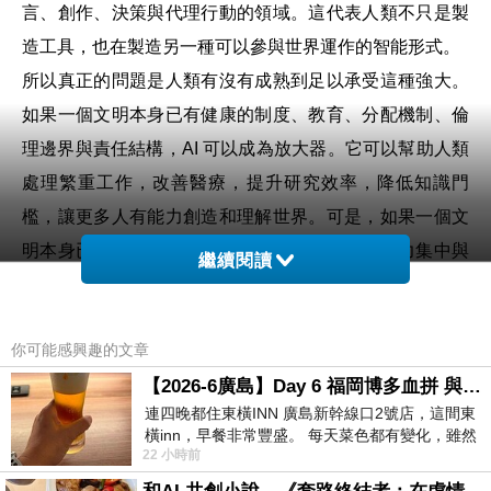
言、創作、決策與代理行動的領域。這代表人類不只是製
造工具，也在製造另一種可以參與世界運作的智能形式。
所以真正的問題是人類有沒有成熟到足以承受這種強大。
如果一個文明本身已有健康的制度、教育、分配機制、倫
理邊界與責任結構，AI 可以成為放大器。它可以幫助人類
處理繁重工作，改善醫療，提升研究效率，降低知識門
檻，讓更多人有能力創造和理解世界。可是，如果一個文
明本身已經充滿剝削、短期主義、資訊操控、權力集中與
繼續閱讀
責任逃避，AI 同樣會成為放大器。它會令這些問題以更高
速度、更低成本、更大規模出現。
你可能感興趣的文章
所以 AI 的危險不只是它「太聰明」，更深的危險是它落入
【2026-6廣島】Day 6 福岡博多血拼 與機場接送少年司機深夜對談
一個尚未成熟的文明手中。
這就像一個心智未成熟的人突
連四晚都住東橫INN 廣島新幹線口2號店，這間東
然得到極大權力。問題在於這個人有沒有足夠的自我控
橫inn，早餐非常豐盛。 每天菜色都有變化，雖然
制、責任感、判斷力與承擔能力。AI 也是如此，它揭露人
22 小時前
看到工作人員拿出料理包加熱，但
類文明的底層質素。