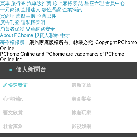
買車
旅行團
汽車險推薦
線上麻將
雜誌
星座命理
會員中心
是為了考試、求職、取得資格，那麼 AI 很快會摧毀這套敘
一元簡訊
直播達人
數位憑證
企業簡訊
事。因為很多考試式輸出、履歷式能力、格式化知識，本
買網址
虛擬主機
企業郵件
廣告刊登
隱私權聲明
來就是工業社會設計出來的篩選方式。AI 一出現，這些篩
消費者保護
兒童網路安全
選方式的空洞就被暴露出來。
About PChome
投資人聯絡
徵才
著作權保護
同樣，媒體與公共討論也會面對 AI 的過濾。AI 可以生成
｜網路家庭版權所有、轉載必究
‧Copyright PChome
Online
大量新聞摘要、評論、影片、圖片、聲音與虛構人物。資
PChome Online and PChome are trademarks of PChome
Online Inc.
訊會越來越多，內容會越來越快，真假會越來越難分。但
個人新聞台
問題不只是「假資訊增加」那麼簡單。更深層是一個社會
是否仍然珍惜真實？是否仍然有耐性分辨？是否仍然有共
快速發文
最新文章
同現實可以對話？
心情雜記
美食饗宴
如果一個社會本來已經被情緒、立場、流量和演算法切
碎，AI 只會令每個人更容易活在自己的擬真世界裡。每個
藝文欣賞
旅遊玩家
人都可以得到自己想聽的答案，每個群體都可以生成支持
社會萬象
影視娛樂
自己立場的證據，每種情緒都可以被內容機器即時餵養。