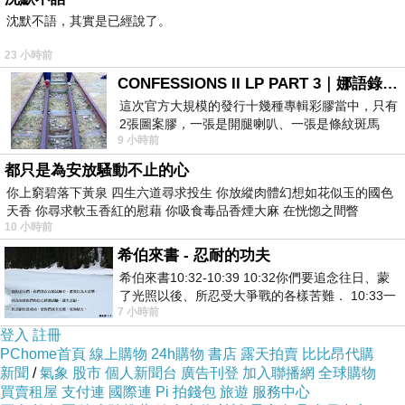
沈默不語，其實是已經說了。
重量是多少，時間是多少，完成了沒有，進步了沒有，這
些都可以被清楚記錄。當外在世界越混亂，人就越容易迷
23 小時前
戀一個可計算、可完成、可證明自己的身體系統。
CONFESSIONS II LP PART 3｜娜語錄II LP PART 3
這次官方大規模的發行十幾種專輯彩膠當中，只有
但這也帶來一個問題：身體本來應該是人恢復生命感的地
2張圖案膠，一張是開腿喇叭、一張是條紋斑馬
方，卻逐漸被改造成另一個績效場域。工作已經要求效
9 小時前
版；目前官網上只剩澳洲商店AU STORE
率，健身也要求效率。工作有 KPI，健身有 PR。工作要
都只是為安放騷動不止的心
你上窮碧落下黃泉 四生六道尋求投生 你放縱肉體幻想如花似玉的國色
求抗壓，健身也要求你忍受痛苦。工作要求你不斷升級，
天香 你尋求軟玉香紅的慰藉 你吸食毒品香煙大麻 在恍惚之間瞥
健身也要求你下一次更快、更重、更狠。結果，人以為自
10 小時前
己在逃離現代生活的壓力，實際上只是把同一套壓力邏輯
希伯來書 - 忍耐的功夫
搬進身體裡。
希伯來書10:32-10:39 10:32你們要追念往日、蒙
了光照以後、所忍受大爭戰的各樣苦難． 10:33一
這不是說 HIIT、CrossFit 或 HYROX 本身有問題。任何訓
7 小時前
面被毀謗、遭患難、成了戲景、叫眾人
練方法都有它的用途。高強度訓練可以提升心肺，可以增
登入
註冊
PChome首頁
線上購物
24h購物
書店
露天拍賣
比比昂代購
加代謝壓力，可以訓練身體處理疲勞，也可以讓人建立自
新聞
/
氣象
股市
個人新聞台
廣告刊登
加入聯播網
全球購物
信。但要注意高強度開始被包裝成更高級的健康標準，好
買賣租屋
支付連
國際連
Pi 拍錢包
旅遊
服務中心