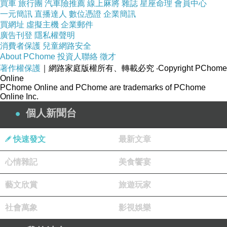
買車
旅行團
汽車險推薦
線上麻將
雜誌
星座命理
會員中心
像普通運動不夠，穩定訓練不夠，慢慢進步不夠，只有爆
一元簡訊
直播達人
數位憑證
企業簡訊
汗、喘氣、計時、排名和完成挑戰才算真正努力。
買網址
虛擬主機
企業郵件
廣告刊登
隱私權聲明
這種文化很容易混淆「有效」和「健康」。高強度一定有
消費者保護
兒童網路安全
感覺，但有感覺不等於長期適合。爆汗很明顯，心跳很高
About PChome
投資人聯絡
徵才
著作權保護
｜網路家庭版權所有、轉載必究
‧Copyright PChome
很明顯，訓練後倒在地上很明顯，但長期健康很多時候是
Online
不明顯的。它可能只是你睡得好，關節沒有痛，心情穩
PChome Online and PChome are trademarks of PChome
Online Inc.
定，肌肉量慢慢增加，體能慢慢變厚，日常活動更輕鬆。
個人新聞台
這些變化不夠戲劇化，也不一定適合放上社交平台，但它
們才是身體真正的底盤。
快速發文
最新文章
現代健身之所以越來越像生存測試也和注意力經濟有關。
心情雜記
美食饗宴
平台不喜歡安靜的健康。散步不夠刺激，拉筋不夠刺激，
Zone 2 不夠刺激，穩定重訓也未必夠刺激。容易被看見的
藝文欣賞
旅遊玩家
是痛苦﹑爆發﹑極限﹑完成前後的反差。於是健身內容自
社會萬象
影視娛樂
然會偏向可視化的強度。久而久之，人就會以為身體越接