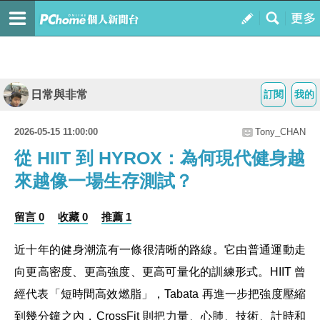
日常與非常
訂閱
我的
2026-05-15 11:00:00
Tony_CHAN
從 HIIT 到 HYROX：為何現代健身越
來越像一場生存測試？
留言 0
收藏 0
推薦 1
近十年的健身潮流有一條很清晰的路線。它由普通運動走
向更高密度、更高強度、更高可量化的訓練形式。HIIT 曾
經代表「短時間高效燃脂」，Tabata 再進一步把強度壓縮
到幾分鐘之內，CrossFit 則把力量、心肺、技術、計時和