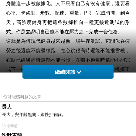
身體進一步被數據化。人不只看自己有沒有健康，還要看
心率、卡路里、步數、配速、重量、PR、完成時間。到今
天，高強度健身再把這些數據推向一種更接近測試的形
式。你是去證明自己能不能在壓力之下完成一套任務。
這就是為何現代健身越來越像一場生存測試。它問你在疲
勞之後還能不能繼續跑，在心跳很高時還能不能推雪橇，
在腿已經酸痛時還能不能弓步，在喘不過氣時還能不能完
成下一站。這種設計很容易令人有成就感，因為它模擬了
繼續閱讀
一種困境。你完成的不只是訓練，也是一場象徵性的突
圍。你向自己證明，我還可以撐住，我還沒有崩潰，我仍
你可能感興趣的文章
然有能力掌控自己的身體。
長大
這種感覺很吸引人，尤其是在現代社會裡。很多人的生活
長大，與年齡無關，跟挫折有關。
其實是失控的。工作節奏不由自己決定，收入安全感不穩
定，資訊每天湧入，社交比較無處不在，未來也越來越難
23 小時前
沈默不語
預測。在這種環境下，健身房變成一個相對可控的場域。