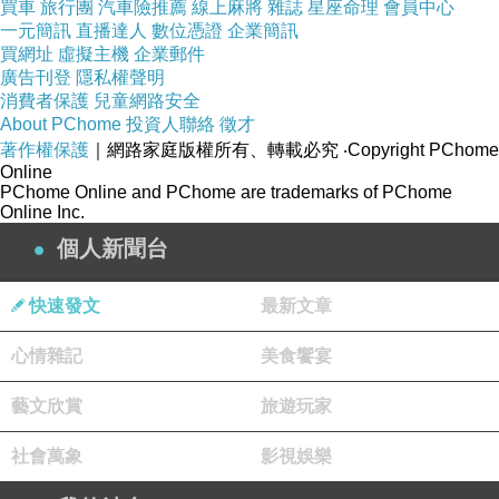
買車
旅行團
汽車險推薦
線上麻將
雜誌
星座命理
會員中心
遲部署與能源調度。誰掌握這些底層資源，誰就有機會掌
一元簡訊
直播達人
數位憑證
企業簡訊
握 AI 的入口。馬斯克如果只做 Grok，他只是眾多 AI 模型
買網址
虛擬主機
企業郵件
廣告刊登
隱私權聲明
競爭者之一；但如果他把 AI 放入 SpaceX、Starlink、
消費者保護
兒童網路安全
Tesla、機械人、資料中心與能源系統，他競爭的就是未來
About PChome
投資人聯絡
徵才
著作權保護
｜網路家庭版權所有、轉載必究
‧Copyright PChome
智能基建的控制權。
Online
在這個意義上，xAI 被併入 SpaceXAI 是升格。它從一間
PChome Online and PChome are trademarks of PChome
Online Inc.
AI 公司變成一個文明工程模組。這個模組將來可以接入衛
個人新聞台
星網絡，可以接入自動駕駛，可以接入 Optimus 機械人，
可以接入工廠，可以接入太空任務，也可以接入資料中心
快速發文
最新文章
與算力出租。它不一定每一條線都會成功，但方向十分清
心情雜記
美食饗宴
楚：AI 是整個系統的神經層。
這也是馬斯克與許多科技創業者最大的差別。很多公司做
藝文欣賞
旅遊玩家
一個 app，一個平台，一個模型，一個硬件；馬斯克做的
社會萬象
影視娛樂
是一組互相咬合的現實機器。火箭提供太空運輸，Starlink
提供全球通訊，Tesla 提供地面移動與能源網絡，Optimus