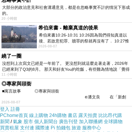
忽略事實不計
大部分的政治意見和社會溝通意見，都是在忽略事實不計的情況下形成
Workspace。Meta 則想把 AI 放入社交網絡、眼鏡與內容
的。
生態。但馬斯克的想像不是只做一個入口，也是將 AI 放進
20 小時前
一整套現實改造工程之中。
希伯來書 - 離棄真道的後果
希伯來書10:26-10:31 10:26因為我們得知真道以
這也是為何 SpaceXAI 與 Anthropic 的算力合作值得放在
後、若故意犯罪、贖罪的祭就再沒有了． 10:27惟
一起看。報導指 Anthropic 將租用 SpaceX Colossus 1 資
2026-08-07
有戰懼等候審判和那燒滅眾敵人的烈火
料中心超過 300MW 的運算容量，該設施擁有約 22 萬顆
繞了一圈
Nvidia GPU，用來支援 Claude 模型與服務擴張。 這代表
沒想到上次寫文已經是一年前了。 更沒想到就這麼走著走著，2026年
已經來到了Q3的8月。 那天和好友You約吃飯，有些難為情地說「覺得
SpaceXAI 不只是自己做 AI 產品，也開始成為其他 AI 巨
11 小時前
頭的基礎設施供應者。當一間原本以火箭和衛星聞名的公
◎專家與頭銜
司，開始向 Anthropic 提供大型 AI 算力，它的身份已經是
■寓言故事 ◎專家與頭銜
⊕潘文良 在「新創
AI 基建公司。
2026-08-07
之谷」裡——
這正是前瞻之處。未來 AI 的競爭不會只停留在「哪個模型
登入
註冊
PChome首頁
線上購物
24h購物
書店
露天拍賣
比比昂代購
比較聰明」。當模型能力逐漸接近，真正稀缺的會是算
新聞
/
氣象
股市
個人新聞台
廣告刊登
加入聯播網
全球購物
力、電力、晶片、資料中心、冷卻系統、全球網絡、低延
買賣租屋
支付連
國際連
Pi 拍錢包
旅遊
服務中心