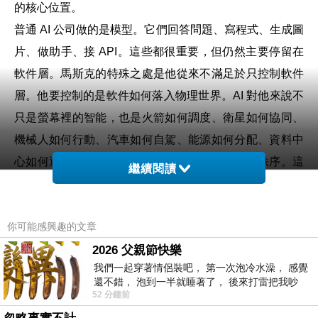
的核心位置。
普通 AI 公司做的是模型。它們回答問題、寫程式、生成圖
片、做助手、接 API。這些都很重要，但仍然主要停留在
軟件層。馬斯克的特殊之處是他從來不滿足於只控制軟件
層。他要控制的是軟件如何落入物理世界。AI 對他來說不
只是螢幕裡的智能，也是火箭如何調度、衛星如何協同、
機械人如何行動、汽車如何自駕、能源如何分配、資料中
心如何運行、甚至未來人類如何在地球之外建立秩序。這
繼續閱讀
種 AI 是一種物理世界的操作系統。
所以，SpaceXAI 這個名字雖然笨重，甚至有點粗暴，卻
你可能感興趣的文章
很準確。它把 AI 從一間獨立實驗室，直接綁到 SpaceX 的
文明敘事上。這與 OpenAI 的路線不同。OpenAI 想成為通
2026 父親節快樂
我們一起穿著情侶裝吧， 第一次泡冷水澡， 感覺
用智能入口，透過 ChatGPT 進入工作、教育、搜尋、程
還不錯， 泡到一半就睡著了， 後來打雷把我吵
式與日常決策。Anthropic 想成為可靠、安全、可控的企業
52 分鐘前
醒， 手
級 AI 代理。Google 想把 AI 嵌回搜尋、雲端、Android 與