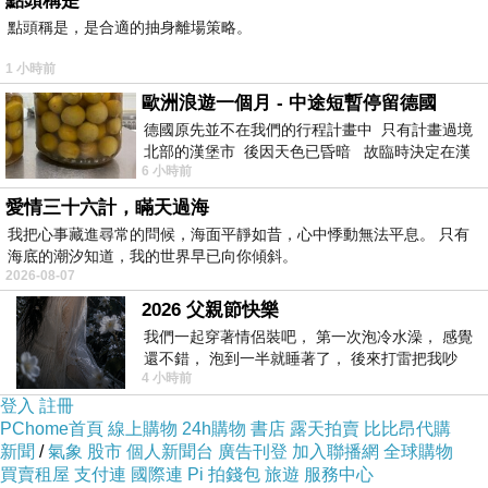
點頭稱是
被動式等待模型的形成亦與東亞文化的時間觀念相關。傳
點頭稱是，是合適的抽身離場策略。
統社會的經濟和政治節奏較緩慢，行動前的觀望具有實際
1 小時前
用途。等待能降低衝突，讓個體避免捲入不可預測的情
歐洲浪遊一個月 - 中途短暫停留德國
勢。在此環境下，「自然直」語句成為一種有效的生存策
德國原先並不在我們的行程計畫中 只有計畫過境
北部的漢堡市 後因天色已昏暗 故臨時決定在漢
略。當社會已習慣以穩定為優先，任何過早行動都可能被
6 小時前
堡市吃晚餐和過夜
視為破壞原有秩序的行為。
愛情三十六計，瞞天過海
但這個時間觀念在現代社會出現結構性偏差。高速度系統
我把心事藏進尋常的問候，海面平靜如昔，心中悸動無法平息。 只有
的特性令時機成為主要價值來源。資訊、資本、科技與市
海底的潮汐知道，我的世界早已向你傾斜。
2026-08-07
場的流動速度遠高於以往，過度依賴「自然直」會造成行
2026 父親節快樂
動延遲。情勢不會因等待而變得更易理解，反而可能迅速
我們一起穿著情侶裝吧， 第一次泡冷水澡， 感覺
變化，使個體喪失介入的窗口。文化中的被動語法與現代
還不錯， 泡到一半就睡著了， 後來打雷把我吵
4 小時前
醒， 手
環境出現適配性斷層。
登入
註冊
此語句亦具有焦慮調節功能。問題未解決時，焦慮會上
PChome首頁
線上購物
24h購物
書店
露天拍賣
比比昂代購
新聞
/
氣象
股市
個人新聞台
廣告刊登
加入聯播網
全球購物
升；若問題被視為可自動解決，焦慮被降低。語句提供一
買賣租屋
支付連
國際連
Pi 拍錢包
旅遊
服務中心