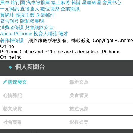
種情緒緩衝，使人能夠承受暫時的不確定。這種情緒調節
買車
旅行團
汽車險推薦
線上麻將
雜誌
星座命理
會員中心
一元簡訊
直播達人
數位憑證
企業簡訊
並非無效，但會削弱對問題的敏感度。當焦慮被人工壓
買網址
虛擬主機
企業郵件
低，個體難以察覺需要立即行動的訊號，最終延誤決策。
廣告刊登
隱私權聲明
消費者保護
兒童網路安全
被動式等待模型同時反映權力結構的運作方式。越是無法
About PChome
投資人聯絡
徵才
掌控局勢的群體，越傾向採用此類語句。語句能讓個體將
著作權保護
｜網路家庭版權所有、轉載必究
‧Copyright PChome
Online
行動權力外移到「形勢」或「天意」，並以此自我和解。
PChome Online and PChome are trademarks of PChome
此語氣的普及代表行動權力被外部化，源於長期置身於不
Online Inc.
可干預的制度環境，使行動的有效性被質疑。行動的邏輯
個人新聞台
若不被鼓勵，被動等待便成為文化常態。
快速發文
最新文章
「自然直」還呈現一種事件導向的因果模型。語句假設事
件本身具有方向性，並會向解決的方向推進。此模型忽略
心情雜記
美食饗宴
現代社會的複雜性，亦忽略大量問題需要外部干預才能被
藝文欣賞
旅遊玩家
修復。世界的複雜程度遠高於語句所能涵蓋的因果範圍。
若將世界理解為一條自然流動的河道，行動延遲便會被視
社會萬象
影視娛樂
為合理；若世界實際呈現多向、非線性與高度競爭的狀