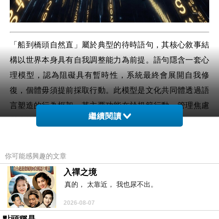
「船到橋頭自然直」屬於典型的待時語句，其核心敘事結
構以世界本身具有自我調整能力為前提。語句隱含一套心
理模型，認為阻礙具有暫時性，系統最終會展開自我修
復，個體毋須提前採取行動。此模型是文化共同體透過語
言塑造的行為框架。其主要功能在於規範行動、管理焦慮
繼續閱讀
與維持社會秩序。
語句所依賴的是一種「自然展開」的假設。此假設將複雜
情勢簡化為可被動等待的事件流。當問題被視為可自然消
你可能感興趣的文章
解，個體的行動負擔被降低。由於行動通常伴隨成本、風
入禪之境
險與不確定性，「自然直」提供一個替代方案，使個體能
真的， 太靠近， 我也尿不出。
藉由等待減少行動壓力。此語氣的心理吸引力來自它能將
2026-08-07
不作為轉化為正當行為。