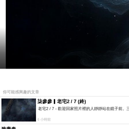
你可能感興趣的文章
柒參參▎老宅2 / 7 (終)
老宅2 / 7 - 歡迎回家照片裡的人靜靜站在鏡
6 小時前