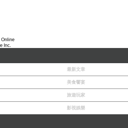
 Online
 Inc.
最新文章
美食饗宴
旅遊玩家
影視娛樂