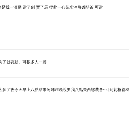
是我一激動 當了劍 賣了馬 從此一心柴米油鹽醬醋茶 可當
了就要動。可很多人一聽
太多了改今天早上八點結果阿姊昨晚說要我八點去西螺農會~回到莿桐都8