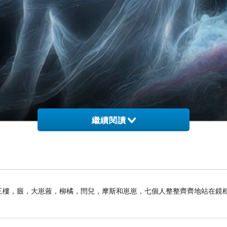
繼續閱讀
子前。三樓，廄，大崽蕥，柳橘，閆兒，摩斯和崽崽，七個人整整齊齊地站在鏡