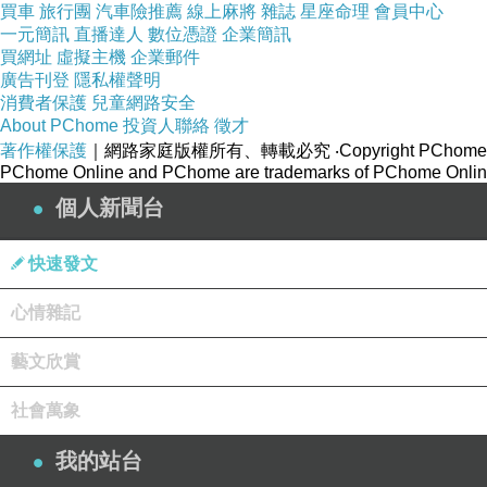
買車
旅行團
汽車險推薦
線上麻將
雜誌
星座命理
會員中心
一元簡訊
直播達人
數位憑證
企業簡訊
買網址
虛擬主機
企業郵件
廣告刊登
隱私權聲明
消費者保護
兒童網路安全
About PChome
投資人聯絡
徵才
著作權保護
｜網路家庭版權所有、轉載必究
‧Copyright PChome
PChome Online and PChome are trademarks of PChome Online
個人新聞台
快速發文
心情雜記
藝文欣賞
社會萬象
我的站台