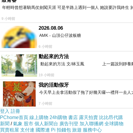
致青春
年輕時曾想著騎馬仗劍闖天涯 可是半路上遇到一個人 她說要許我終生 於
9 小時前
2026.08.06
AMK - 山頂公仔波板糖
6 小時前
動起來的方法
動起來的方法 文/林玉鳳 上一篇說到靜養夠
19 小時前
我的活動假牙
今天早上去拿活動假了拖了好幾天囉~~禮拜一去人
7 小時前
登入
註冊
PChome首頁
線上購物
24h購物
書店
露天拍賣
比比昂代購
新聞
/
氣象
股市
個人新聞台
廣告刊登
加入聯播網
全球購物
買賣租屋
支付連
國際連
Pi 拍錢包
旅遊
服務中心