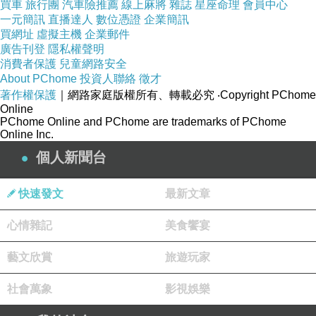
- 更平滑或更碎片化的旋律線
買車
旅行團
汽車險推薦
線上麻將
雜誌
星座命理
會員中心
一元簡訊
直播達人
數位憑證
企業簡訊
- 更高密度的動機重複
買網址
虛擬主機
企業郵件
- 更弱或更強的曲式結構
廣告刊登
隱私權聲明
消費者保護
兒童網路安全
- 可能產生非文化化的旋律手勢
About PChome
投資人聯絡
徵才
人類大腦的旋律預測是依文化輸入訓練而成，當 AI 旋律的
著作權保護
｜網路家庭版權所有、轉載必究
‧Copyright PChome
Online
大規模分布開始主導文化輸入時，預測回路會逐漸調整到
PChome Online and PChome are trademarks of PChome
AI 的生成模式。AI 是在重新編寫旋律的統計空間。此空間
Online Inc.
的變化必然帶來神經調整。
個人新聞台
神經可塑性如何回應新的旋律分布︰預測迴路會向最常見
快速發文
最新文章
的模式靠攏
心情雜記
美食饗宴
神經可塑性有一個基本原理：
反覆接收的模式會被視為
藝文欣賞
旅遊玩家
「正常」，並成為預測基準。
如果 AI 大量輸出某些旋律特
徵，例如：
社會萬象
影視娛樂
- 更短的動機