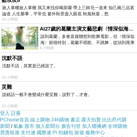
藍玫友8
3.
動機辨認
旅人掌櫃旅人掌櫃 我又來找你喝茶囉 帶上三師兄一道來 知己兩三品茗
論道 人生樂事，平常也 窗外秋景盡入眼底 秋風秋葉，愁
4.
模式壓縮
16 小時前
這些運作會形成一組穩定的神經回路，使聽者能迅速辨認
AI27歲的葛蘭主演文藝悲劇〈情深似海〉 #戀上老電影 #葛蘭 #粟子
旋律風格與情緒傾向。因此旋律是一種「神經可塑性語
談到葛蘭，多會直接聯想到歌舞電影，但〈情深似
言」。任何文化或技術的變化，都可能改變人類的旋律預
海〉卻很特別，葛蘭不唱歌、不跳舞，從頭到尾專
8 小時前
心演戲。拍攝期間，經常工作超過12個鐘
測方式，而預測方式會影響神經結構。旋律是神經網絡的
沈默不語
產物。當輸入模式改變，神經網絡也會調整。
沈默不語，其實是已經說了。
19 小時前
AI 旋律的統計性質：演算法生成是重新分布
災難
AI 生成旋律的方式不同於人類作曲：
說錯話一般不會變成什麼災難；說對了，才會。
- 人類依賴情緒、直覺與文化語法
20 小時前
- AI 依賴統計分布、特徵抽取與向量空間
登入
註冊
這代表 AI 旋律具有新的特徵分布：
PChome首頁
線上購物
24h購物
書店
露天拍賣
比比昂代購
新聞
/
氣象
股市
個人新聞台
廣告刊登
加入聯播網
全球購物
- 更頻繁的特定音程組合
買賣租屋
支付連
國際連
Pi 拍錢包
旅遊
服務中心