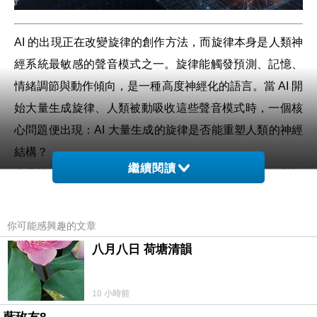
AI 的出現正在改變旋律的創作方法，而旋律本身是人類神
經系統最敏感的聲音模式之一。旋律能觸發預測、記憶、
情緒調節與動作傾向，是一種高度神經化的語言。當 AI 開
始大量生成旋律、人類被動吸收這些聲音模式時，一個核
心問題便出現：
AI 大量生成的旋律是否能重塑人類的神經
結構？
繼續閱讀
這是認知層面的深層問題。以下將從五個層次分析 AI 對旋
律神經結構的長期影響。
你可能感興趣的文章
旋律的神經本質：聽覺皮層如何建立「旋律預測回路」
八月八日 荷塘清韻
旋律是神經系統運作的結果。大腦在聆聽旋律時會進行：
1.
音高預測
10 小時前
2.
節奏預測