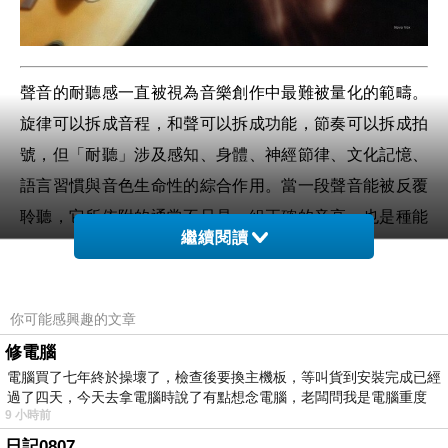
聲音的耐聽感一直被視為音樂創作中最難被量化的範疇。
旋律可以拆成音程，和聲可以拆成功能，節奏可以拆成拍
號，但「耐聽」涉及感知、身體、神經節律、文化記憶、
語言習慣與音色生命性的綜合作用。當一段聲音能被反覆
聆聽，它所依附的通常不只是一組正確的音高，也是種能
繼續閱讀
夠自我調節、微細浮動和呈現生命感的音準結構。
自然音準之所以具備高度耐聽性是因為它能夠貼近人類感
知系統固有的頻率比率偏好。聲音的生命性往往形成於
你可能感興趣的文章
「精準與浮動之間」的區域，而自然音準的特質恰恰位於
修電腦
這個區域中。
電腦買了七年終於操壞了，檢查後要換主機板，等叫貨到安裝完成已經
過了四天，今天去拿電腦時說了有點想念電腦，老闆問我是電腦重度
9 小時前
聲音生命性的基底：微細變化的持續性
日記0807