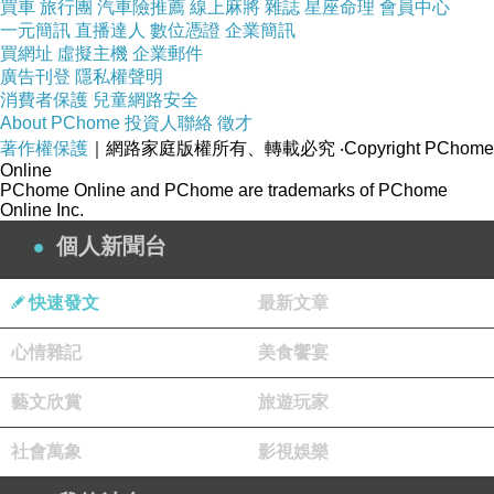
買車
旅行團
汽車險推薦
線上麻將
雜誌
星座命理
會員中心
自然音準中的「身體可讀性」
一元簡訊
直播達人
數位憑證
企業簡訊
買網址
虛擬主機
企業郵件
自然音準之所以耐聽是因為它與身體的運作節律接近共
廣告刊登
隱私權聲明
鳴。
人類的身體本質上是由一連串振動組成：神經脈衝的
消費者保護
兒童網路安全
About PChome
投資人聯絡
徵才
週期、呼吸與心率、步行時身體的擺動頻率、說話時的共
著作權保護
｜網路家庭版權所有、轉載必究
‧Copyright PChome
鳴腔震動。聽覺系統會將能夠順暢解讀的頻率視為舒適訊
Online
PChome Online and PChome are trademarks of PChome
號。
Online Inc.
自然音準的音程比值更容易被神經系統簡化成穩定的諧波
個人新聞台
模型，所以產生明晰而穩規的身體感受。這種「可讀性」
是一種深層的安全感，使聆聽者在長時間聽同一段旋律
快速發文
最新文章
時，仍能維持神經系統的低負擔狀態。
心情雜記
美食饗宴
相反，十二平均律雖然適合轉調與現代和聲語言，但它的
比例並不完全匹配自然諧波，因此長時間聆聽時，身體需
藝文欣賞
旅遊玩家
要額外調整，才可解讀其偏差。這種情況不會構成疲勞，
社會萬象
影視娛樂
但會降低旋律的自然黏性。
自然音準之所以耐聽與其音程