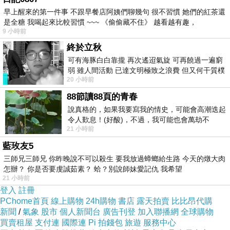
生命的基本特徵之一是持續變化。任何生命體都不可能在
早上醒來的第一件事 不跟早餐店阿姨們聊幾句 很不習慣 她們的紅茶還
每一秒維持完全相同的狀態，呼吸的節奏、心跳的強弱、
是全糖 我喝起來比較習慣 ~~~ 《偷偷藏不住》 越看越有趣，
9 小時前
步伐的速度、肌肉的張力都存在細微浮動。聽覺系統對浮
終於立秋
動高度敏感，並且傾向從這些細微的變化中辨認出「有機
可有海豚白白靠攏 再次遙迢氣旋 可再饒過一遍窮
性」。
弱 雖人間活動 已達文明極致之浪費 但又何干質樸
20 小時前
者 只能白白陪葬
聲音的生命性即在於此。
當音高、音色或動態存有細微偏
88節讀88頁的青春
移，聽者的神經系統會將這些變化視為活體訊號，而非機
說真格的，如果我要寫我的情史，可能會高潮迭起
械重複。這類訊號不會讓人疲累，反而會提供持續吸引
令人歎息！(好酸)，不過，我可能也會萬劫不
21 小時前
復...，每天跪鍵盤還是被判了花心的罪
力。
藍玫友5
自然音準的比例關係來自純粹頻率比值（例如 3:2、5:4
三師兄三師兄 你昨晚說不可以殺生 要我放過蟑螂給生路 今天的燉大肉
等），這些比值比十二平均律更貼近物理諧波關係。當聲
怎辦？ 你是否要虔誠茹素？ 蛤？別說師妹愛記仇 我希望
21 小時前
音進入耳朵後，諧波之間的干涉更穩定、更清晰，身體較
登入
註冊
容易感受到「音色寬度」與「諧波呼吸感」。這份穩定配
PChome首頁
線上購物
24h購物
書店
露天拍賣
比比昂代購
新聞
/
氣象
股市
個人新聞台
廣告刊登
加入聯播網
全球購物
合細微浮動，形成生命氣息。
買賣租屋
支付連
國際連
Pi 拍錢包
旅遊
服務中心