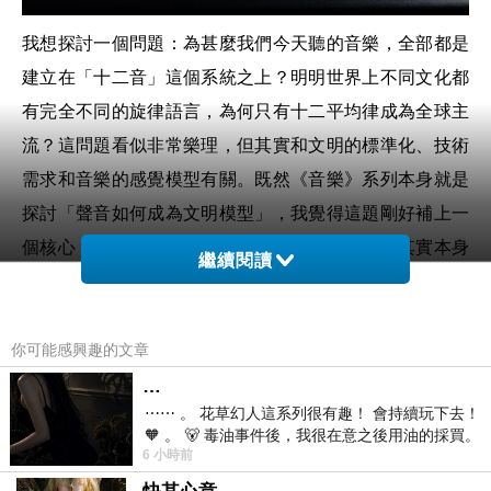
我想探討一個問題：為甚麼我們今天聽的音樂，全部都是
建立在「十二音」這個系統之上？明明世界上不同文化都
有完全不同的旋律語言，為何只有十二平均律成為全球主
流？這問題看似非常樂理，但其實和文明的標準化、技術
需求和音樂的感覺模型有關。既然《音樂》系列本身就是
探討「聲音如何成為文明模型」，我覺得這題剛好補上一
個核心：我們平時以為理所當然的「十二音」，其實本身
繼續閱讀
就是一套制度。
十二平均律不是自然產物，而是選擇
你可能感興趣的文章
大多數人以為「十二音」是自然形成，但從物理到文化來
…
看，十二平均律是人類在眾多可能中做出的「文明選
⋯⋯ 。 花草幻人這系列很有趣！ 會持續玩下去！
🧡 。 🐻 毒油事件後，我很在意之後用油的採買。
擇」。自然界的泛音系統並沒有要求人類一定要使用十二
6 小時前
前天購買了我之前就很愛
音；事實上，利用泛音可以構成無限多的音高組合。十二