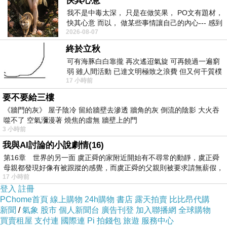
快其心意
音的形成，是為了使旋律、和聲、樂器製造、跨地域演奏
我不是中毒太深， 只是在做笑果， PO文有題材，
快其心意 而以， 做某些事情讓自己的內心--- 感到
能夠以最低摩擦成本運作。這是一個折衷，不是定律。
2026-08-07
愉快。
終於立秋
泛音系統帶來方向，但不帶來「十二個音」
可有海豚白白靠攏 再次遙迢氣旋 可再饒過一遍窮
所有樂理的起點是泛音列。泛音列提供的是「音與音之間
弱 雖人間活動 已達文明極致之浪費 但又何干質樸
17 小時前
者 只能白白陪葬
的關係」，例如八度、五度、三度的自然共鳴，但它從來
要不要給三樓
沒有指示需要十二個等距音。如果單看泛音，任何文化都
《牆門的灰》 屋子陰冷 留給牆壁去滲透 牆角的灰 倒流的陰影 大火吞
可以發展出完全不同的音階數量，例如：
噬不了 空氣瀰漫著 燒焦的虛無 牆壁上的門
3 小時前
- 阿拉伯 maqam 使用 24 分音
我與AI討論的小說劇情(16)
- 印尼 gamelan 使用五音但音距不均
第16章 世界的另一面 虞正舜的家附近開始有不尋常的動靜，虞正舜
- 印度古典音樂有接近無限細分的 shruti
母親都發現好像有被跟蹤的感覺，而虞正舜的父親則被要求請無薪假，
17 小時前
所以十二音不是必然，是後來的「統一化方案」。
登入
註冊
PChome首頁
線上購物
24h購物
書店
露天拍賣
比比昂代購
十二音的形成：以「可轉調」為核心
新聞
/
氣象
股市
個人新聞台
廣告刊登
加入聯播網
全球購物
買賣租屋
支付連
國際連
Pi 拍錢包
旅遊
服務中心
十二平均律之所以成為主流，是因為它解決了一個技術問