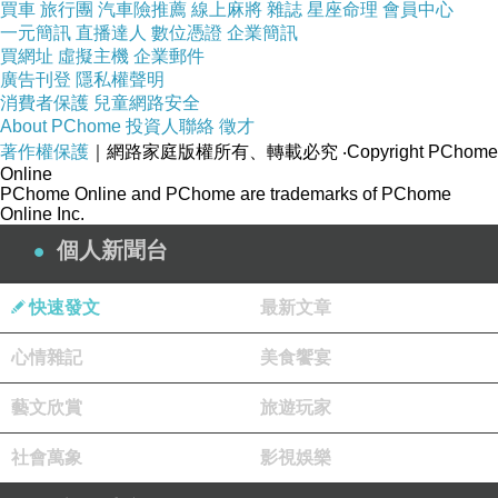
買車
旅行團
汽車險推薦
線上麻將
雜誌
星座命理
會員中心
題：
如何在不同調之間轉換，仍保持相同的和聲邏輯？
一元簡訊
直播達人
數位憑證
企業簡訊
買網址
虛擬主機
企業郵件
自然音程（純律）在某些調聽起來非常和諧，但一轉調就
廣告刊登
隱私權聲明
失真。這對需要大量轉調的音樂文化（尤其是巴洛克、古
消費者保護
兒童網路安全
About PChome
投資人聯絡
徵才
典時期）構成限制。十二平均律把所有音距「平均化」，
著作權保護
｜網路家庭版權所有、轉載必究
‧Copyright PChome
犧牲部分純淨度，換來整體一致性。這使鋼琴、管弦樂
Online
PChome Online and PChome are trademarks of PChome
團、跨城市表演、作曲體系得以統一，而不必為每首歌重
Online Inc.
新調整樂器。
個人新聞台
樂器技術推動十二平均律的標準化
快速發文
最新文章
樂器越大型、越複雜，越需要統一音高系統。鋼琴與管風
心情雜記
美食饗宴
琴是關鍵：
- 它們無法即時微調
藝文欣賞
旅遊玩家
- 需要固定音高系統
社會萬象
影視娛樂
- 需要跨地域保持一致