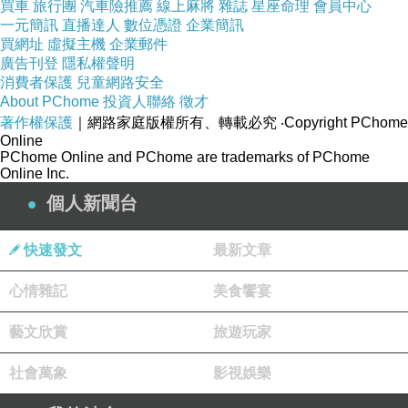
被放大、被規模化的框架。
買車
旅行團
汽車險推薦
線上麻將
雜誌
星座命理
會員中心
一元簡訊
直播達人
數位憑證
企業簡訊
買網址
虛擬主機
企業郵件
親密被拆解成訊號，並以商品形式重新編碼
廣告刊登
隱私權聲明
OnlyFans 所提供的內容大多與身體、性感或色情相關。
消費者保護
兒童網路安全
About PChome
投資人聯絡
徵才
這種內容過去屬於私人領域，但透過平台結構被拆解成可
著作權保護
｜網路家庭版權所有、轉載必究
‧Copyright PChome
交易的訊號。
Online
拆解的步驟如下：
PChome Online and PChome are trademarks of PChome
Online Inc.
1. 將親密轉化為影像
個人新聞台
2. 將影像轉化為刺激
3. 將刺激轉化為訂閱
快速發文
最新文章
4. 將訂閱轉化為平台收益
心情雜記
美食饗宴
在這套循環中，親密關係建立於付費之上。
原本屬於兩人之間的情感與身體，被平台重新編碼為一種
藝文欣賞
旅遊玩家
商品。
社會萬象
影視娛樂
這代表親密本身的結構性瓦解。
當親密被標價，人類與人
類之間的距離感亦被重組。