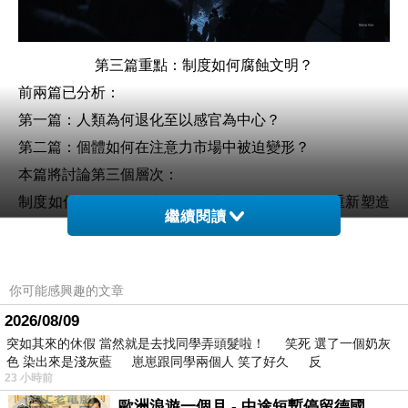
第三篇重點：制度如何腐蝕文明？
前兩篇已分析：
第一篇：
人類為何退化至以感官為中心？
第二篇：
個體如何在注意力市場中被迫變形？
本篇將討論第三個層次：
制度如何將人類的欲望轉化成市場結構，並以此重新塑造
繼續閱讀
文明？
OnlyFans 只是一個案例，但它反映更深層問題：
慾望已變成一種可規模化的商業模式，而平台正以制度化
你可能感興趣的文章
方式將這種模式擴張。
2026/08/09
突如其來的休假 當然就是去找同學弄頭髮啦！ 笑死 選了一個奶灰
平台不是中立工具，而是慾望的制度化工程
色 染出來是淺灰藍 崽崽跟同學兩個人 笑了好久 反
23 小時前
OnlyFans 的核心業務模式十分簡單：
歐洲浪遊一個月 - 中途短暫停留德國