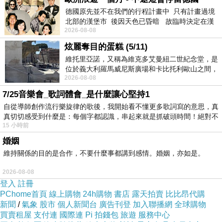
人物 → 影像 → 刺激 → 付費 → 分帳。
德國原先並不在我們的行程計畫中 只有計畫過境
這個模式雖然看似平凡，但它建立了一個新的「慾望基礎
北部的漢堡市 後因天色已昏暗 故臨時決定在漢
建設」：
2026-08-08
堡市吃晚餐和過夜
1. 提供影像上架機制
炫麗奪目的蛋糕 (5/11)
維托里亞諾，又稱為維克多艾曼紐二世紀念堂，是
2. 提供付費門檻
位於義大利羅馬威尼斯廣場和卡比托利歐山之間，
3. 提供訂閱制度
2026-08-08
用以紀念統一義大利統一後的的第一位國
4. 提供匿名觀看
7/25音樂會_歌詞體會_是什麼讓心堅持1
5. 提供演算法分配流量
自從導師創作流行樂旋律的歌後，我開始看不懂更多歌詞寫的意思，真
真切切感受到什麼是：每個字都認識，串起來就是抓破頭時間！絕對不
這五項功能本身涉及高度制度化的動力，
慾望也變成由平
15 小時前
台統籌的交易過程。
婚姻
平台以佣金作為收益來源，所以會優化所有能產生強力刺
維持關係的目的是合作，不要什麼事都講到感情。婚姻，亦如是。
激的內容。
2026-08-08
制度的作用在於：
只要內容能引發生理反應，平台就會配
登入
註冊
PChome首頁
線上購物
24h購物
書店
露天拍賣
比比昂代購
合其擴散。
新聞
/
氣象
股市
個人新聞台
廣告刊登
加入聯播網
全球購物
這邏輯使慾望不再局限於個人，而進入一個可以被管理、
買賣租屋
支付連
國際連
Pi 拍錢包
旅遊
服務中心