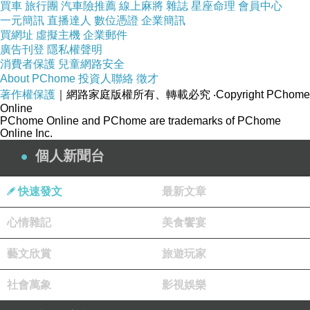
買車
旅行團
汽車險推薦
線上麻將
雜誌
星座命理
會員中心
2. 恐懼邏輯
：預設單身＝孤獨、無價值、被遺棄。
一元簡訊
直播達人
數位憑證
企業簡訊
3. 羞辱邏輯
：利用「沒人要你」這類語氣，使人自我否
買網址
虛擬主機
企業郵件
廣告刊登
隱私權聲明
定，進而自我調整。
消費者保護
兒童網路安全
這是
用婚姻作為懲罰工具的話語體系。
About PChome
投資人聯絡
徵才
著作權保護
｜網路家庭版權所有、轉載必究
‧Copyright PChome
Online
真正的婚姻觀，應該是選擇而非審判
PChome Online and PChome are trademarks of PChome
Online Inc.
婚姻從來不是人生成敗的證明。
個人新聞台
一段好的婚姻是基於理解與共識，而非順從與合格；
而一段值得經營的關係是由兩個有選擇權的人共同建立，
快速發文
最新文章
不是社會替你決定的命運終點。
當一個社會用「結婚與否」去衡量一個人的價值，即
是告
心情雜記
美食饗宴
訴你：你的全部，只存在於別人的判斷之中。
藝文欣賞
旅遊玩家
與其問「怎麼結婚」，不如問「你想怎樣生活」
社會萬象
影視娛樂
人生的完整不靠婚姻授證，同樣，個體的價值也不該由語