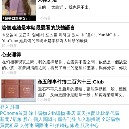
入禪之境
換句話說，
婚姻不是祝福，而是懲罰的門檻。
真的， 太靠近， 我也尿不出。
2 小時前
語氣如何將婚姻武器化，鎖定女性行為
這個連結是本豬最愛看的肢體語言
特別針對女性的語氣壓力往往更為密集與日常：
✳️모델이 고급차 옆에서 포즈를 취하고 있다.✳️ "윤아 , YunAh" ✳️ -
- 當你講話直接，就被說「這樣誰敢要你？」
YouTube 她具備的展現正是本豬為人所缺的最愛
10 小時前
- 當你專注工作，就被說「這樣會錯過結婚年齡」
心安理得
- 當你選擇單身，就被說「這樣會孤老終身」
在幻相和現實之間，我的選擇是你，在愛與不愛之間，依然是一個缺愛
這些語句從來只是出於社會秩序對個體選擇的否定。
的小孩，在夢與清醒之間，看見了自己的慾望和墮落，與你分享，你説
18 小時前
而這些語氣有一個共同特徵：
不容你為自己的人生設定節
彥五郎事件簿二百六十三:Club
奏與目標。
重石不再只是歲月的累積，更能像標籤一般，標籤
越多，反而更能像是勳章一般，加冕著榮耀萬丈。
「恐嚇式婚姻語氣」的三大邏輯
9 小時前
習慣一如縱容，成了再難輕輕放下的罪證
這些話語之所以有效，是因為暗藏三種邏輯勒索：
登入
註冊
PChome首頁
線上購物
24h購物
書店
露天拍賣
比比昂代購
1. 標準化邏輯
：假定婚姻是人生的必經之路，因此誰不合
新聞
/
氣象
股市
個人新聞台
廣告刊登
加入聯播網
全球購物
規範就是錯。
買賣租屋
支付連
國際連
Pi 拍錢包
旅遊
服務中心