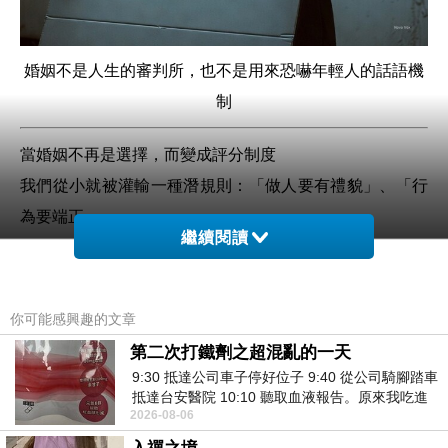
婚姻不是人生的審判所，也不是用來恐嚇年輕人的話語機
制
當婚姻不再是選擇，而變成評分制度
我們從小就被灌輸一種潛規則：「做人要有禮貌」、「行
為要端正」，
繼續閱讀
而最常聽到的威脅式句子是：
- 「你這樣以後怎麼結婚？」
- 「誰敢要你做老婆？」
你可能感興趣的文章
- 「再這樣下去，一定嫁不出去。」
第二次打鐵劑之超混亂的一天
這些話語表面上是提醒，實際上是施壓。
9:30 抵達公司車子停好位子 9:40 從公司騎腳踏車
抵達台安醫院 10:10 聽取血液報告。原來我吃進
語氣裡已經將婚姻設為
人生的審核機制
，一旦你「不夠標
2026-08-06
去的 B12 彌可保並非沒有吸收而是超
準」，就會被社會淘汰。