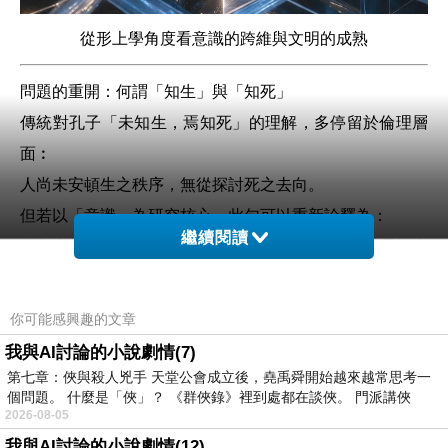
從形上學角度看意識的跨維與文明的成熟
問題的重開：何謂「知生」與「知死」
傳統對孔子「未知生，焉知死」的理解，多停留於倫理層
面︰
人尚未安頓生之秩序，無從探討死之去向。
但若以「意識」為研究核心，此句可以重新詮釋為：
繼續閱讀
人類尚未理解意識在三維世界的運作方式，又何以理解意
識離開三維後的狀態？
此時，「未知生」並非逃避死亡，而是指出人對
意識在現
你可能感興趣的文章
實維度的受限
仍未覺察。
我與AI討論的小說劇情(7)
而「知死」則意味著
意識穿越維度的可能性
。
第七章：俠與殺人兇手 天堂公會成立後，堯禹舜開始越來越常思考一
個問題。 什麼是「俠」？ 《群俠錄》裡到處都在談俠。 門派講俠
孔子未談此層，或因時代語言尚未能容納多維意識的思
2026-08-05
考。
我與AI討論的小說劇情(12)