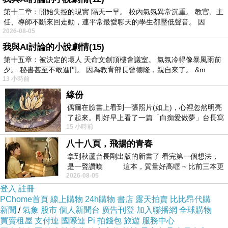
第十二章：開始失控的現實 隔天一早。 校內氣氛異常沉重。 教官、主
從恐懼到探究：死亡作為意識的邊界
任、導師不斷來回走動，連平常最愛聊天的學生都壓低聲音。 因
2026-08-05
現代人普遍將死亡視為「終結」，
我與AI討論的小說劇情(15)
但若以意識為存在的核心，死亡更像是一種
跨維現象︰
第十五章：被決定的壞人 天命文創頂樓會議室。 氣氛冷得像暴風雨前
意識由三維時空脫離，進入另一頻率層。
夕。 秘書甚至不敢進門。 因為教育部長曾德隆，親自來了。 &m
13 小時前
《星際啟示錄》對此提供一種想像：
緣份
當人類能以高維觀點觀察時間，死亡便不是滅絕，
是
意識
偶爾在臉書上看到一張照片(如上)，心裡忽然明亮
形態由線性流動轉為全域分佈
。
了起來。剛好早上看了一篇「白痴愛做夢」台長寫
15 小時前
的貼文，在回顧年輕時瘋狂愛上
此理解使死亡由宗教對象化的「靈魂出體」
轉化為形上學
八十八頁，飛揚的青春
的「意識變形」。
拿到秋蘆台長剛出版的新書了 看完第一個想法，
是一聲讚嘆 這本，質量好高喔 ~ 比前三本更
「既知生，又知死」：意識文明的成熟徵兆
2026-08-05
勝一
若承認死亡為意識的跨維，
則生命研究不應止於生理或倫
登入
註冊
PChome首頁
線上購物
24h購物
書店
露天拍賣
比比昂代購
理。
新聞
/
氣象
股市
個人新聞台
廣告刊登
加入聯播網
全球購物
「知生」是理解意識如何在物質中形成結構與行為；
買賣租屋
支付連
國際連
Pi 拍錢包
旅遊
服務中心