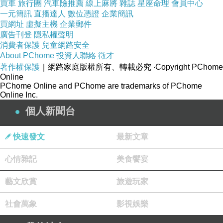
買車
旅行團
汽車險推薦
線上麻將
雜誌
星座命理
會員中心
「知死」是理解意識如何離開物質後仍保有信息延續。
一元簡訊
直播達人
數位憑證
企業簡訊
人類長久以來專注於「生」的管理，例如政治、經濟、醫
買網址
虛擬主機
企業郵件
廣告刊登
隱私權聲明
學，
卻回避「死」的本體探討。
消費者保護
兒童網路安全
結果是文明在生存技術上高度進化，
但在意識理解上仍處
About PChome
投資人聯絡
徵才
著作權保護
｜網路家庭版權所有、轉載必究
‧Copyright PChome
於初階。
Online
未來的「成熟文明」必然同時研究生與死，
即是
意識於不
PChome Online and PChome are trademarks of PChome
Online Inc.
同維度的連續機制
。
個人新聞台
「靈」即「意識」，「覺醒」即維度拓展
快速發文
最新文章
現代「身心靈」語彙多流於情緒安撫與正能量口號，
其實
可用更嚴謹語言取代：
心情雜記
美食饗宴
「靈」即為
意識能量場
；
「覺醒」即為
意識的維度拓展
。
藝文欣賞
旅遊玩家
在三維中，意識以「我」為中心；
進入四維，意識能觀察時間；
社會萬象
影視娛樂
至五維，意識體驗與萬物的共場性。