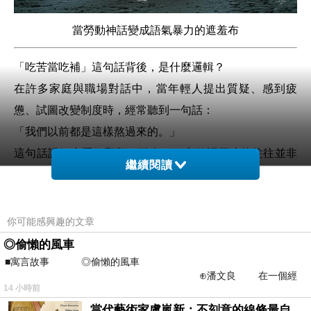
當勞動神話變成語氣暴力的遮羞布
「吃苦當吃補」這句話背後，是什麼邏輯？
在許多家庭與職場對話中，當年輕人提出質疑、感到疲
憊、試圖改變制度時，經常聽到一句話：
「我們以前都是這樣熬過來的。」
這句話語氣上看似堅毅、踏實，但它的語用功能往往並非
繼續閱讀
激勵，而是
否定對方痛苦的正當性
，同時鞏固說話者的資
歷地位。
你可能感興趣的文章
二、從勞動經驗到語氣正當性：神話如何生成？
◎偷懶的風車
經歷過辛苦的人，理應最能理解他人所受之苦；但為何他
■寓言故事 ◎偷懶的風車
們反而常說：「你這代人太脆弱」？
⊕潘文良 在一個經
14 小時前
常颳風的山丘上—&m
這是因為
經驗已被語氣化成為一種道德籌碼
。
當代藝術家盧嵐新：不刻意的線條最自由，讓色彩流動、筆觸自己說話