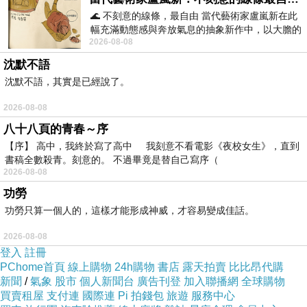
吃過的苦，轉化為說話的資格；過去的壓抑，轉化為今天
🌊 不刻意的線條，最自由 當代藝術家盧嵐新在此
要求他人也必須壓抑的依據。
幅充滿動態感與奔放氣息的抽象新作中，以大膽的
2026-08-08
藍色顏料在白色畫布上揮灑、壓印與流淌
苦不再是經歷，而成為勞動資歷的「淨化儀式」。
沈默不語
只要你沒苦過，你的話語就不值一聽。
沈默不語，其實是已經說了。
苦勞變成遮羞布：掩蓋制度問題的語氣修辭
2026-08-08
八十八頁的青春～序
「我以前也是這樣被罵」、「我們哪有什麼下班時間」、
【序】 高中，我終於寫了高中 我刻意不看電影《夜校女生》，直到
「年輕時就是要捱」這類話語常見於企業中高層或老一輩
書稿全數殺青。刻意的。 不過畢竟是替自己寫序（
同事的口中。
2026-08-08
但這些話語掩蓋了一個核心事實：
功勞
功勞只算一個人的，這樣才能形成神威，才容易變成佳話。
他們不是因為制度好而成功，而是
剛好幸存
。
他們不是因為那樣的方式有效，而是因為沒得選。
2026-08-08
登入
註冊
將苦勞合理化，就是將結構問題個人化，並透過語氣壓制
PChome首頁
線上購物
24h購物
書店
露天拍賣
比比昂代購
下一代的反思與抵抗。
新聞
/
氣象
股市
個人新聞台
廣告刊登
加入聯播網
全球購物
買賣租屋
支付連
國際連
Pi 拍錢包
旅遊
服務中心