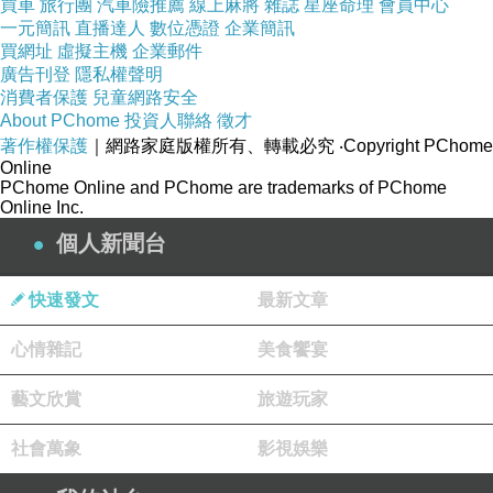
買車
旅行團
汽車險推薦
線上麻將
雜誌
星座命理
會員中心
「忍耐」不等於高尚，「順從」不等於成熟
一元簡訊
直播達人
數位憑證
企業簡訊
社會將「能吃苦」、「肯捱」當成一種美德，但這種語氣
買網址
虛擬主機
企業郵件
廣告刊登
隱私權聲明
教育下的年輕人，往往學會的不是韌性，而是
自我麻痺
。
消費者保護
兒童網路安全
忍耐變成常態後，真正的問題就永遠無法被提出。
About PChome
投資人聯絡
徵才
著作權保護
｜網路家庭版權所有、轉載必究
‧Copyright PChome
在一個只講吃苦不講條件的語氣文化中，質疑被視為軟
Online
弱，改善被視為矯情，只有沉默與附和才是「成熟」。
PChome Online and PChome are trademarks of PChome
Online Inc.
經驗值得尊重，但不等於可以封口
個人新聞台
前人的苦不是錯，但不能變成今日的標準答案。
快速發文
最新文章
經驗可以參考，但不應阻擋進步；
語氣可以堅定，但不該用來否定另一種生存節奏的正當
心情雜記
美食饗宴
性。
藝文欣賞
旅遊玩家
真正有建設性的語氣，是這樣的：
「我以前也吃過很多苦，所以我希望你不用再那麼辛
社會萬象
影視娛樂
苦。」