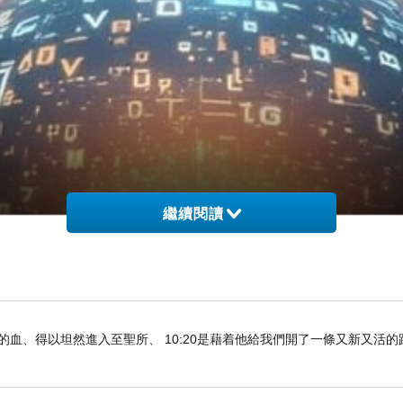
繼續閱讀
們既因耶穌的血、得以坦然進入至聖所、 10:20是藉着他給我們開了一條又新又活