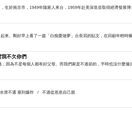
6日），生於南京市，1949年隨家人來台，1959年赴美深造並取得經濟發展
了起來。剛好早上看了一篇「白痴愛做夢」台長寫的貼文，在回顧年輕時
實我不欠你們
過，因為不是每個人都有好父母。而我們家是不過節的，平時也沒什麼儀
到水泄不通 塞到爆炸 / 不過從崽崽自己親