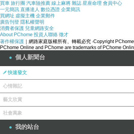
買車
旅行團
汽車險推薦
線上麻將
雜誌
星座命理
會員中心
一元簡訊
直播達人
數位憑證
企業簡訊
買網址
虛擬主機
企業郵件
廣告刊登
隱私權聲明
消費者保護
兒童網路安全
About PChome
投資人聯絡
徵才
著作權保護
｜網路家庭版權所有、轉載必究
‧Copyright PChome
PChome Online and PChome are trademarks of PChome Online
個人新聞台
快速發文
心情雜記
藝文欣賞
社會萬象
我的站台