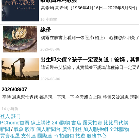
致敬高希均教授
高希均 高希均（1936年4月16日—2026年8月
16 小時前
緣份
偶爾在臉書上看到一張照片(如上)，心裡忽然明亮
2026-08-06
出生即欠債？孩子一定要知道：爸媽，其
這週迎來父親節，其實我並不認為這種節日一定要
2026-08-06
2026/08/07
平時 崽崽幫忙過磅 都是玩一下玩一下 今天親自上陣 整個又被崽崽 玩
14 小時前
登入
註冊
PChome首頁
線上購物
24h購物
書店
露天拍賣
比比昂代購
新聞
/
氣象
股市
個人新聞台
廣告刊登
加入聯播網
全球購物
買賣租屋
支付連
國際連
Pi 拍錢包
旅遊
服務中心