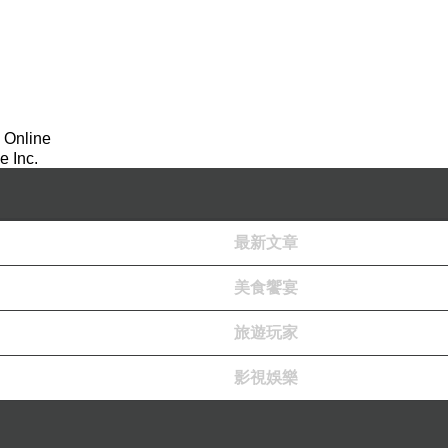
 Online
 Inc.
最新文章
美食饗宴
旅遊玩家
影視娛樂