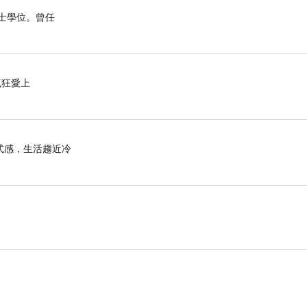
博士學位。曾任
瘋狂愛上
式感，生活趨近冷