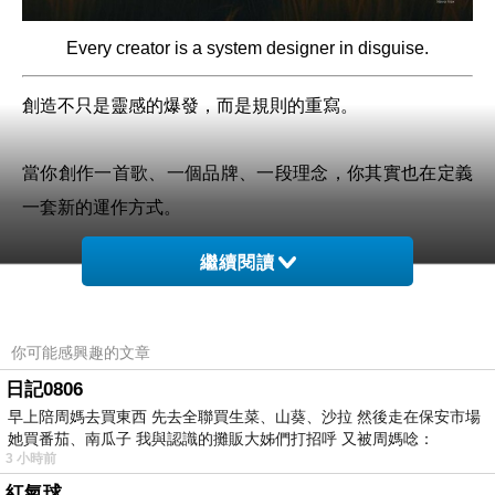
Every creator is a system designer in disguise.
創造不只是靈感的爆發，而是規則的重寫。
當你創作一首歌、一個品牌、一段理念，你其實也在定義
一套新的運作方式。
繼續閱讀
創造者與系統設計者之間的界線，正變得模糊。真正的藝
術，是以靈魂為核心的工程。
你可能感興趣的文章
日記0806
早上陪周媽去買東西 先去全聯買生菜、山葵、沙拉 然後走在保安市場
她買番茄、南瓜子 我與認識的攤販大姊們打招呼 又被周媽唸：
沉默不是退場，而是重新校準
上一篇：
3 小時前
領導者的任務，是重新定義他人對時間的感知
下一篇：
紅氣球