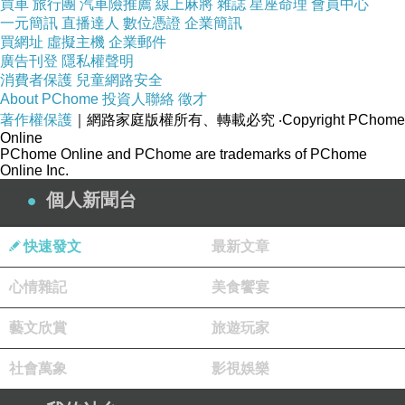
買車
旅行團
汽車險推薦
線上麻將
雜誌
星座命理
會員中心
一元簡訊
直播達人
數位憑證
企業簡訊
買網址
虛擬主機
企業郵件
廣告刊登
隱私權聲明
消費者保護
兒童網路安全
About PChome
投資人聯絡
徵才
著作權保護
｜網路家庭版權所有、轉載必究
‧Copyright PChome
Online
PChome Online and PChome are trademarks of PChome
Online Inc.
個人新聞台
快速發文
最新文章
心情雜記
美食饗宴
藝文欣賞
旅遊玩家
社會萬象
影視娛樂