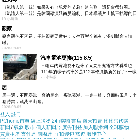
《氣體人第一號》如果沒有〈親愛的艾莉〉這首歌，還是會很好看。
《氣體人第一號》是韓國導演延尚昊編劇、日本導演片山慎三執導的日
19 小時前
觀察
察言觀色不容易，仔細觀察要做好；人生百態全都有，深刻體會人情
暖。
2026-08-05
汽車電池更換(115.8.5)
三輪車的電池發不起來了又要用充電方式看看也
111年的樣子汽車的是112年乾脆換新的好了~一樣
20 小時前
在阿炮電池買的漲了一百多塊吧
居
居一隅，不問塵囂，窗納晨光，簷聽暮潮。一桌一椅，容四時風月，半
卷詩書，藏萬里山遙。
2026-08-05
登入
註冊
PChome首頁
線上購物
24h購物
書店
露天拍賣
比比昂代購
新聞
/
氣象
股市
個人新聞台
廣告刊登
加入聯播網
全球購物
買賣租屋
支付連
國際連
Pi 拍錢包
旅遊
服務中心