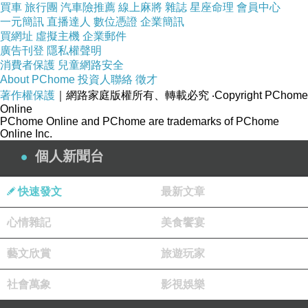
買車
旅行團
汽車險推薦
線上麻將
雜誌
星座命理
會員中心
然而，這種語法習慣亦有代價。一方面，它確實減少了衝
一元簡訊
直播達人
數位憑證
企業簡訊
買網址
虛擬主機
企業郵件
突，保護了人際關係；另一方面，卻可能導致責任不清，
廣告刊登
隱私權聲明
甚至削弱問責機制。當錯誤總是以「事情發生」來表述，
消費者保護
兒童網路安全
About PChome
投資人聯絡
徵才
行為者的責任被淡化，個體的責任意識亦可能被削弱。這
著作權保護
｜網路家庭版權所有、轉載必究
‧Copyright PChome
在企業管理或公共治理中，容易造成問題重複發生，而缺
Online
PChome Online and PChome are trademarks of PChome
乏真正的追究。
Online Inc.
個人新聞台
跨文化比較
與之相比，英文語境更傾向於強調行為者。例如在新聞報
快速發文
最新文章
導中，常見「The company admitted the mistake」（公司
心情雜記
美食饗宴
承認錯誤），責任人或行為主體通常不會缺席。中文雖然
有時也使用被動語態，但在日常用語中並不像日語般普
藝文欣賞
旅遊玩家
遍。這種差異凸顯不同文化的價值排序：日本偏向維護和
社會萬象
影視娛樂
諧，英語文化更強調責任歸屬，中文則介乎兩者之間。