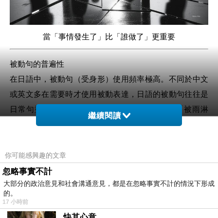
當「事情發生了」比「誰做了」更重要
被動句的普遍性
在日語中，被動句（受身形）使用頻率極高。不同於中文
或英文多在需要時才使用被動表達，日語的被動句往往是
日常句型之一。例如「雨に降られた」直譯為「被雨淋
繼續閱讀
到」，雖然雨並非主動加害者；又如「先生に褒められ
た」（被老師稱讚），重點落在「我」這個受動者，而非
行動者「老師」。語法習慣本身，已顯示出一種對「行為
你可能感興趣的文章
者」的弱化。
忽略事實不計
大部分的政治意見和社會溝通意見，都是在忽略事實不計的情況下形成
的。
語言中的責任轉移
17 小時前
這種偏好被動句的現象，反映出日本文化中對「責任」的
快其心意