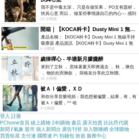
處理方式。句子往往強調結果或影響，而非加害者或責任
我不是中毒太深， 只是在做笑果， PO文有題材，
快其心意 而以， 做某些事情讓自己的內心--- 感到
者。例如，公司在發生錯誤時，公告多用「トラブルが発
23 小時前
愉快。
生しました」（發生了問題），而不是「某部門犯了
開箱｜【KOCA科卡】Dusty Mini 1 無線手持吸塵器
錯」。語言透過刻意的被動與非人格化，將焦點從「誰做
產品名稱：【KOCA科卡】Dusty Mini 1 無線手持
吸塵器 產品資訊 【KOCA科卡】Dusty Mini 1 無
錯」轉移到「事情本身發生了」。
6 小時前
線手持吸塵器評語： 能吸、能吹兼具兩
歲律禪心 - 半塘新月朦朧醉
集體和諧優於個體責任
來到了立秋 ， 意味著夏天即將過去 ， 秋 ，揪也
在這樣的語言環境中，責任的分散成為一種文化常態。避
， 物於此而揪歛 ， 與格友分享此立秋聯。
18 小時前
免明確指出責任人，有助於維護群體和諧，防止人際關係
被ＡＩ偏愛，ＸＤ
的公開破裂。語言因此成為一種「緩衝墊」，讓社會成員
和你分享音樂視頻：我也想被偏愛，結果，有，有
能夠繼續合作，而不必被迫面對明確的責任歸屬。這種傾
被ＡＩ偏愛，^^ 哈
4 小時前
向與日本社會的集體主義密切相關：在群體之中，維繫和
登入
註冊
諧往往比追究責任更被重視。
PChome首頁
線上購物
24h購物
書店
露天拍賣
比比昂代購
新聞
/
氣象
股市
個人新聞台
廣告刊登
加入聯播網
全球購物
買賣租屋
支付連
國際連
Pi 拍錢包
旅遊
服務中心
被動句的雙面性