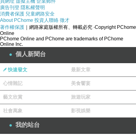
買網址
虛擬主機
企業郵件
舉例來說，生成式 AI 的普及比社會規範還要快得多，學生
廣告刊登
隱私權聲明
消費者保護
兒童網路安全
作弊、假新聞生成、著作權爭議都接踵而來。自動駕駛技
About PChome
投資人聯絡
徵才
術明明還未完全成熟，卻已經被迫上路測試，只因公司需
著作權保護
｜網路家庭版權所有、轉載必究
‧Copyright PChome
Online
要數據和市場佔位。這種「快」不是自然的進展，而是一
PChome Online and PChome are trademarks of PChome
種失去平衡的快。
Online Inc.
個人新聞台
晶片之戰：加速的象徵
Musk 研發晶片不只是為了硬件，而是意味著從模型、數
快速發文
最新文章
據到晶片全部自家控制，形成「全棧封閉循環」。一旦公
心情雜記
美食饗宴
司掌握了這樣的鏈條，就可以在沒有外部制約下加速迭
藝文欣賞
旅遊玩家
代。這代表未來的技術演進可能完全脫離人類能夠理解的
速度範圍。
社會萬象
影視娛樂
這和消費電子的經驗不一樣。手機快一年兩代，頂多換新
我的站台
機。但當 AI 和晶片加速到這個層次，涉及的已經是教育、
就業、軍事甚至國際秩序。速度不再只是市場競爭，而會