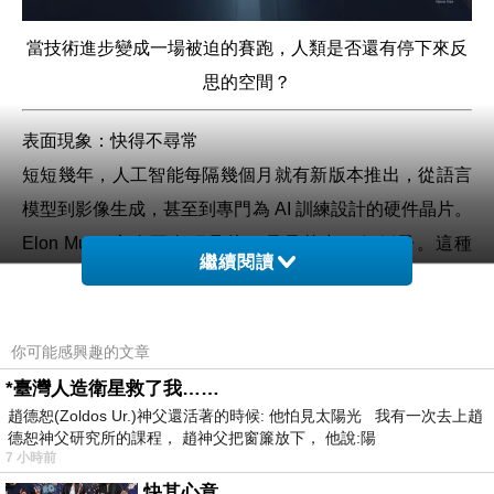
當技術進步變成一場被迫的賽跑，人類是否還有停下來反
思的空間？
表面現象：快得不尋常
短短幾年，人工智能每隔幾個月就有新版本推出，從語言
模型到影像生成，甚至到專門為 AI 訓練設計的硬件晶片。
Elon Musk 宣布要自研晶片，只是其中一個例子。這種
繼續閱讀
「全棧自主」競賽，意味著公司不只想控制演算法和數
據，還要掌握最底層的硬件。這種節奏已經快到超出人類
以往對科技演進的直覺，令人感覺不尋常。以前一項重大
你可能感興趣的文章
技術可能需要十年才能成熟，如今幾個月就被更新迭代，
*臺灣人造衛星救了我……
社會和人心卻來不及適應。
趙德恕(Zoldos Ur.)神父還活著的時候: 他怕見太陽光 我有一次去上趙
德恕神父研究所的課程， 趙神父把窗簾放下， 他說:陽
7 小時前
為何快？背後推手不只一個
快其心意