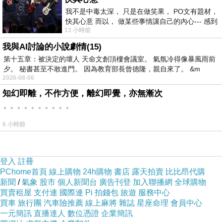
這種「快」並不是自然節奏，而是多重壓力下的結果。
我不是中毒太深， 只是在做笑果， PO文有題材，
地緣政治
：美國和中國都視 AI 為戰略武器，沒有任何一方
快其心意 而以， 做某些事情讓自己的內心--- 感到
13 小時前
愉快。
敢慢下來。
我與AI討論的小說劇情(15)
資本市場
：投資人期待下一個突破帶動估值，誰停下來就
第十五章：被決定的壞人 天命文創頂樓會議室。 氣氛冷得像暴風雨前
等於失去資金。
夕。 秘書甚至不敢進門。 因為教育部長曾德隆，親自來了。 &m
2026-08-06
產業競爭
：OpenAI、Google、Meta、xAI 等彼此角力，慢
知幻即離，不作方便，離幻即覺，亦無漸次
一步就可能被市場淘汰。
。。。。。。。。。。
這三股力量夾在一起，形成一個逼迫性的加速環境。不是
6 小時前
因為人類突然更聰明，而是誰都不敢停。
思考被速度取代
登入
註冊
正常的科技進程應該是：有突破 → 經過社會和倫理的反思
PChome首頁
線上購物
24h購物
書店
露天拍賣
比比昂代購
新聞
/
氣象
股市
個人新聞台
廣告刊登
加入聯播網
全球購物
→ 漸進推廣。但現在的流程變成：有突破 → 立即商業化
買賣租屋
支付連
國際連
Pi 拍錢包
旅遊
服務中心
→ 再尋找下一個突破。中間的反思與檢討被整個跳過。結
買車
旅行團
汽車險推薦
線上麻將
雜誌
星座命理
會員中心
一元簡訊
直播達人
數位憑證
企業簡訊
果是技術一再堆疊，但風險沒有被充分消化。