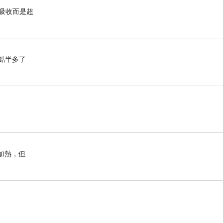
有吸收而是超
點半多了
加熱，但