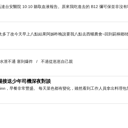
車抵達台安醫院 10:10 聽取血液報告。原來我吃進去的 B12 彌可保並非沒
太多了改今天早上八點結果阿姊昨晚說要我八點去西螺農會~回到莿桐都8
到水泄不通 塞到爆炸 / 不過從崽崽自己親
與機場接送少年司機深夜對談
橫inn，早餐非常豐盛。 每天菜色都有變化，雖然看到工作人員拿出料理包