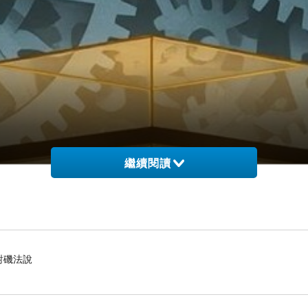
繼續閱讀
對磯法說