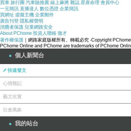
買車
旅行團
汽車險推薦
線上麻將
雜誌
星座命理
會員中心
一元簡訊
直播達人
數位憑證
企業簡訊
買網址
虛擬主機
企業郵件
廣告刊登
隱私權聲明
消費者保護
兒童網路安全
About PChome
投資人聯絡
徵才
著作權保護
｜網路家庭版權所有、轉載必究
‧Copyright PChome
PChome Online and PChome are trademarks of PChome Online
個人新聞台
快速發文
心情雜記
藝文欣賞
社會萬象
我的站台