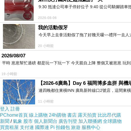
9:30 抵達公司車子停好位子 9:40 從公司騎腳踏
2026-08-06
我的活動假牙
今天早上去拿活動假了拖了好幾天囉~~禮拜一去人
20 小時前
2026/08/07
平時 崽崽幫忙過磅 都是玩一下玩一下 今天親自上陣 整個又被崽崽 玩
19 小時前
【2026-6廣島】Day 6 福岡博多血拼 
連四晚都住東橫INN 廣島新幹線口2號店，這間東
11 小時前
登入
註冊
PChome首頁
線上購物
24h購物
書店
露天拍賣
比比昂代購
新聞
/
氣象
股市
個人新聞台
廣告刊登
加入聯播網
全球購物
買賣租屋
支付連
國際連
Pi 拍錢包
旅遊
服務中心