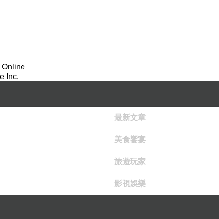
 Online
 Inc.
最新文章
美食饗宴
旅遊玩家
影視娛樂