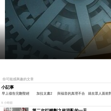
你可能感興趣的文章
小記事
早上禱告完翻聖經 加拉太書2 與福音的真理不合 就在眾人面前
9 小時前
第二次打鐵劑之超混亂的一天