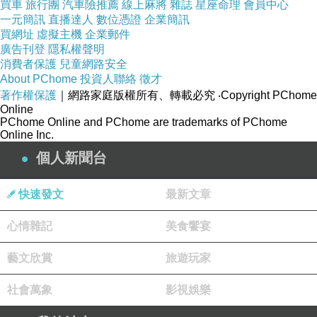
買車
旅行團
汽車險推薦
線上麻將
雜誌
星座命理
會員中心
一元簡訊
直播達人
數位憑證
企業簡訊
三、為何 3000 萬日圓不能逆轉趨勢
買網址
虛擬主機
企業郵件
廣告刊登
隱私權聲明
這項政策的核心問題是「對症錯位」︰針對的是經營管理
消費者保護
兒童網路安全
簽證，但三條鏈的收窄並不是靠這一簽證推動。
About PChome
投資人聯絡
徵才
著作權保護
｜網路家庭版權所有、轉載必究
‧Copyright PChome
1. 資本鏈不受影響
Online
房地產、基建、企業入股等投資與經營管理簽證無關，外
PChome Online and PChome are trademarks of PChome
Online Inc.
資可直接通過法人公司落地。高額資金更不會受限，反而
個人新聞台
可能集中在少數大財團手中，形成更強的壟斷力量。
2. 經濟鏈依舊收窄
快速發文
最新文章
經濟依賴的根本原因是產業競爭力轉移，而不是移民政
心情雜記
美食饗宴
策。即使阻止一部分中小企業投資，日本依舊需要進口中
國的新能源產品、AI 硬件與零部件。
藝文欣賞
旅遊玩家
3. 社會鏈只是被延緩
社會萬象
影視娛樂
旅遊簽證、留學簽證、技能實習制度才是人流的主要入