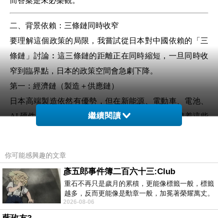
而答案是未必樂觀。
二、背景依賴：三條鏈同時收窄
要理解這個政策的局限，我嘗試從日本對中國依賴的「三
條鏈」討論︰這三條鏈的距離正在同時縮短，一旦同時收
窄到臨界點，日本的政策空間會急劇下降。
第一：經濟鏈（製造＋供應鏈）
日本高端製造依然有優勢，但在新能源、電動車、電池、
繼續閱讀
AI 硬件等新產業，中國的出口份額正穩步上升。隨着這些
新產業在全球經濟中佔比提高，日本對中國供應的依賴會
變得更難替代。
你可能感興趣的文章
如果趨勢不變，預計在 2028 – 2030 年之間，中國在這些領
彥五郎事件簿二百六十三:Club
域的日本進口佔比可能超過 40%，屆時任何想「脫鉤」的
重石不再只是歲月的累積，更能像標籤一般，標籤
政策都會付出極高成本。
越多，反而更能像是勳章一般，加冕著榮耀萬丈。
2026-08-06
習慣一如縱容，成了再難輕輕放下的罪證
第二：資本鏈（投資與資產）