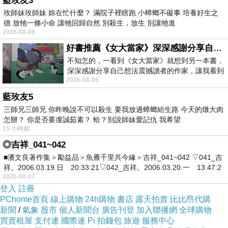
藍玫友3
中國資本早已通過多層渠道進入日本房地產、零售、旅遊
玫師妹玫師妹 妳在忙什麼？ 滿院子裡瞎跑 小蟑螂不礙事 培養好生之
基建和部分初創企業。這些投資並不依賴經營管理簽證，
德 放牠一條小命 讓牠回歸自然 別殺生，放生 別讓牠進
2026-08-06
而是透過香港、澳門、新加坡等地的法人公司運作，輕易
好書推薦《女大當家》深深感謝分享自己想法震撼讀者的作家，讓我看到不同樣貌的家庭！
繞開簽證審核。
不知怎的，一看到《女大當家》就想到另一本書，
如果資金流繼續保持增速，到 2030 年，中國資本（包括間
深深感謝分享自己想法震撼讀者的作家，讓我看到
2026-08-06
不同樣貌的家庭！ 《女大
接持有）有可能佔日本外資總額的 15% 以上。這不只是數
藍玫友5
字，而是意味著在基礎設施和高消費產業上，日本會與中
三師兄三師兄 你昨晚說不可以殺生 要我放過蟑螂給生路 今天的燉大肉
國形成結構性綁定。
怎辦？ 你是否要虔誠茹素？ 蛤？別說師妹愛記仇 我希望
15 小時前
第三條：社會鏈（人流與文化）
◎吉祥_041~042
地方經濟尤其敏感。北海道、關西等旅遊經濟圈，已經對
■潘文良著作集＞勵益品＞魚雁千里共今緣＞吉祥_041~042 ▽041_吉
中國旅客的消費形成依賴。留學生、技能實習生則成為地
祥。2006.03.19.日 20:33:21▽042_吉祥。2006.03.20.一 13:47:2
2026-08-07
方勞動力的一部分，逐步融入社會結構。
登入
註冊
按照目前的增長，到了 2032 – 2035 年，部分地方經濟可能
PChome首頁
線上購物
24h購物
書店
露天拍賣
比比昂代購
有 20% 直接或間接依賴中國人消費或中國企業支持。這種
新聞
/
氣象
股市
個人新聞台
廣告刊登
加入聯播網
全球購物
買賣租屋
支付連
國際連
Pi 拍錢包
旅遊
服務中心
依賴一旦形成，全國層面的政策靈活度會明顯下降。