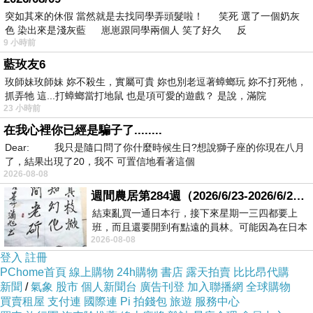
突如其來的休假 當然就是去找同學弄頭髮啦！ 笑死 選了一個奶灰
色 染出來是淺灰藍 崽崽跟同學兩個人 笑了好久 反
9 小時前
藍玫友6
玫師妹玫師妹 妳不殺生，實屬可貴 妳也別老逗著蟑螂玩 妳不打死牠，
抓弄牠 這...打蟑螂當打地鼠 也是項可愛的遊戲？ 是說，滿院
23 小時前
在我心裡你已經是騙子了........
Dear: 我只是隨口問了你什麼時候生日?想說獅子座的你現在八月
了，結果出現了20，我不 可置信地看著這個
2026-08-08
週間農居第284週（2026/6/23-2026/6/24) 夏至 金黃稻浪洋溢豐收喜悅
結束亂買一通日本行，接下來星期一三四都要上
班，而且還要開到有點遠的員林。可能因為在日本
2026-08-08
花不少錢，星期一出門上班時，心裡沒有一
登入
註冊
PChome首頁
線上購物
24h購物
書店
露天拍賣
比比昂代購
新聞
/
氣象
股市
個人新聞台
廣告刊登
加入聯播網
全球購物
買賣租屋
支付連
國際連
Pi 拍錢包
旅遊
服務中心