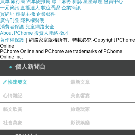
買車
旅行團
汽車險推薦
線上麻將
雜誌
星座命理
會員中心
一元簡訊
直播達人
數位憑證
企業簡訊
買網址
虛擬主機
企業郵件
廣告刊登
隱私權聲明
消費者保護
兒童網路安全
About PChome
投資人聯絡
徵才
桌上型吸塵器變身殺蟑神器(越來越難抓只看到幾隻跑得像噴射機快)
上一篇：
著作權保護
｜網路家庭版權所有、轉載必究
‧Copyright PChome
千萬別罵AI萌寵~罵人的招數也太神級了
下一篇：
Online
PChome Online and PChome are trademarks of PChome
Online Inc.
個人新聞台
快速發文
最新文章
心情雜記
美食饗宴
藝文欣賞
旅遊玩家
社會萬象
影視娛樂