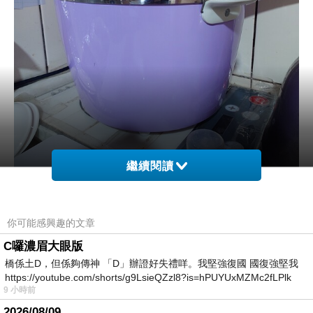
繼續閱讀
你可能感興趣的文章
C囉濃眉大眼版
橋係土D，但係夠傳神 「D」辦證好失禮咩。我堅強復國 國復強堅我
https://youtube.com/shorts/g9LsieQZzl8?is=hPUYUxMZMc2fLPlk
9 小時前
2026/08/09