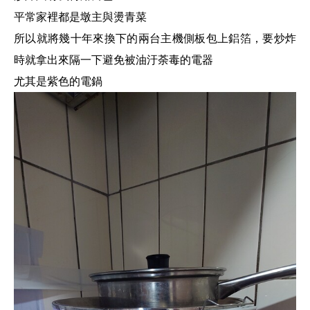
平常家裡都是墩主與燙青菜
所以就將幾十年來換下的兩台主機側板包上鋁箔，要炒炸
時就拿出來隔一下避免被油汙荼毒的電器
尤其是紫色的電鍋