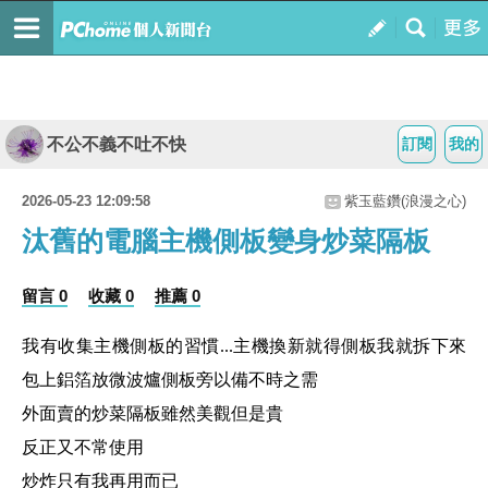
不公不義不吐不快
訂閱
我的
2026-05-23 12:09:58
紫玉藍鑽(浪漫之心)
汰舊的電腦主機側板變身炒菜隔板
留言 0
收藏 0
推薦 0
我有收集主機側板的習慣...主機換新就得側板我就拆下來
包上鋁箔放微波爐側板旁以備不時之需
外面賣的炒菜隔板雖然美觀但是貴
反正又不常使用
炒炸只有我再用而已