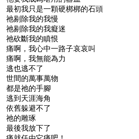
最初我只是一顆硬梆梆的石頭
祂剔除我的我慢
祂剔除我的我癡迷
祂砍斷我的瞋恨
痛啊，我心中一路子哀哀叫
痛啊，我無能為力
逃也逃不了
世間的萬事萬物
都是祂的手腳
逃到天涯海角
依舊躲避不了
祂的雕琢
最後我放下了
痛就任由它痛吧！