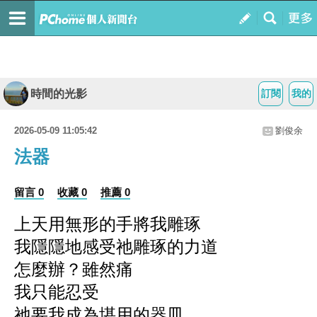
時間的光影
訂閱
我的
2026-05-09 11:05:42
劉俊余
法器
留言 0
收藏 0
推薦 0
上天用無形的手將我雕琢
我隱隱地感受祂雕琢的力道
怎麼辦？雖然痛
我只能忍受
祂要我成為堪用的器皿