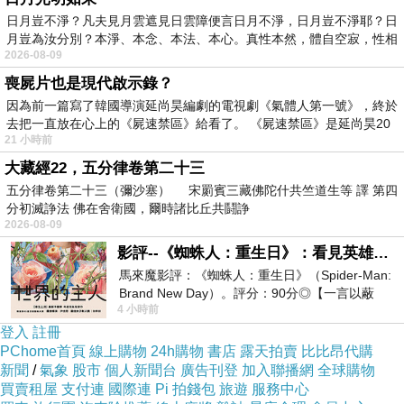
日月豈不淨？凡夫見月雲遮見日雲障便言日月不淨，日月豈不淨耶？日
月豈為汝分別？本淨、本念、本法、本心。真性本然，體自空寂，性相
2026-08-09
喪屍片也是現代啟示錄？
因為前一篇寫了韓國導演延尚昊編劇的電視劇《氣體人第一號》，終於
去把一直放在心上的《屍速禁區》給看了。 《屍速禁區》是延尚昊20
21 小時前
大藏經22，五分律卷第二十三
五分律卷第二十三（彌沙塞） 宋罽賓三藏佛陀什共竺道生等 譯 第四
分初滅諍法 佛在舍衛國，爾時諸比丘共鬪諍
2026-08-09
影評--《蜘蛛人：重生日》：看見英雄的孤獨與重生
馬來魔影評：《蜘蛛人：重生日》（Spider-Man:
Brand New Day）。評分：90分◎【一言以蔽
4 小時前
之】：一個失去一切的英雄，學會放下孤獨、
登入
註冊
PChome首頁
線上購物
24h購物
書店
露天拍賣
比比昂代購
新聞
/
氣象
股市
個人新聞台
廣告刊登
加入聯播網
全球購物
買賣租屋
支付連
國際連
Pi 拍錢包
旅遊
服務中心