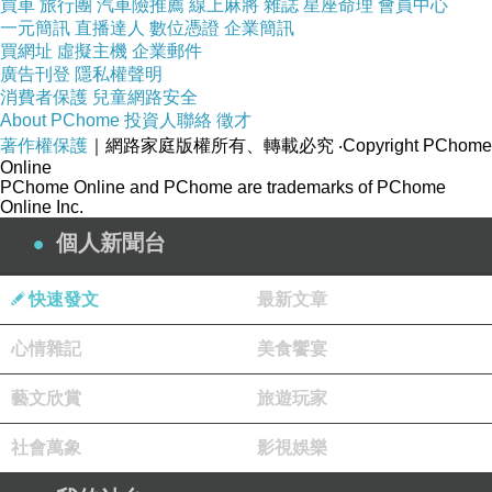
買車
旅行團
汽車險推薦
線上麻將
雜誌
星座命理
會員中心
一元簡訊
直播達人
數位憑證
企業簡訊
買網址
虛擬主機
企業郵件
廣告刊登
隱私權聲明
消費者保護
兒童網路安全
About PChome
投資人聯絡
徵才
著作權保護
｜網路家庭版權所有、轉載必究
‧Copyright PChome
Online
PChome Online and PChome are trademarks of PChome
Online Inc.
個人新聞台
快速發文
最新文章
心情雜記
美食饗宴
藝文欣賞
旅遊玩家
社會萬象
影視娛樂