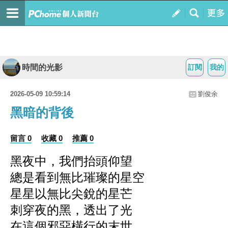
時間的光影
訂閱
我的
2026-05-09 10:59:14
劉俊余
黑暗的背後
留言 0
收藏 0
推薦 0
黑夜中，我們抬頭仰望
總是看到無比璀璨的星空
星星以無比尖銳的星芒
刺穿夜的黑，透出了光
在這個邪惡橫行的末世