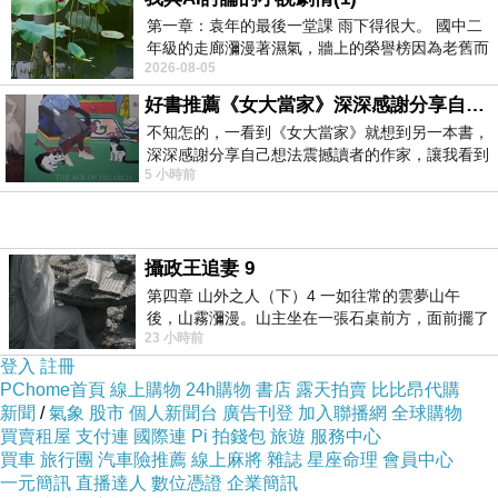
第一章：袁年的最後一堂課 雨下得很大。 國中二
年級的走廊瀰漫著濕氣，牆上的榮譽榜因為老舊而
2026-08-05
微微捲起。 堯禹舜站在辦公室外，手
好書推薦《女大當家》深深感謝分享自己想法震撼讀者的作家，讓我看到不同樣貌的家庭！
不知怎的，一看到《女大當家》就想到另一本書，
深深感謝分享自己想法震撼讀者的作家，讓我看到
5 小時前
不同樣貌的家庭！ 《女大
攝政王追妻 9
第四章 山外之人（下）4 一如往常的雲夢山午
後，山霧瀰漫。山主坐在一張石桌前方，面前擺了
23 小時前
一盤未下完的棋盤，還有一壺茶與兩只冒
登入
註冊
PChome首頁
線上購物
24h購物
書店
露天拍賣
比比昂代購
新聞
/
氣象
股市
個人新聞台
廣告刊登
加入聯播網
全球購物
買賣租屋
支付連
國際連
Pi 拍錢包
旅遊
服務中心
買車
旅行團
汽車險推薦
線上麻將
雜誌
星座命理
會員中心
一元簡訊
直播達人
數位憑證
企業簡訊