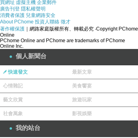
買網址
虛擬主機
企業郵件
廣告刊登
隱私權聲明
消費者保護
兒童網路安全
About PChome
投資人聯絡
徵才
著作權保護
｜網路家庭版權所有、轉載必究
‧Copyright PChome
Online
PChome Online and PChome are trademarks of PChome
Online Inc.
個人新聞台
快速發文
最新文章
心情雜記
美食饗宴
藝文欣賞
旅遊玩家
社會萬象
影視娛樂
我的站台