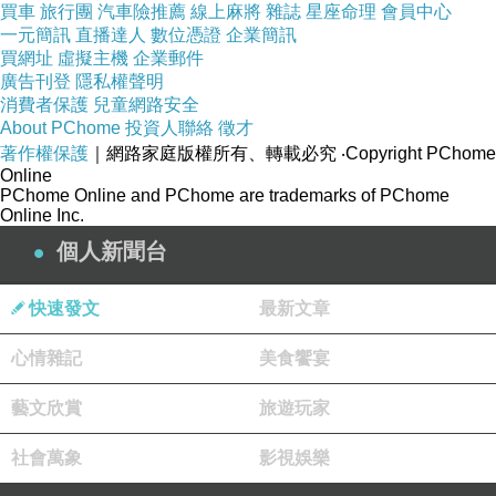
買車
旅行團
汽車險推薦
線上麻將
雜誌
星座命理
會員中心
一元簡訊
直播達人
數位憑證
企業簡訊
買網址
虛擬主機
企業郵件
廣告刊登
隱私權聲明
消費者保護
兒童網路安全
About PChome
投資人聯絡
徵才
著作權保護
｜網路家庭版權所有、轉載必究
‧Copyright PChome
Online
PChome Online and PChome are trademarks of PChome
Online Inc.
個人新聞台
快速發文
最新文章
心情雜記
美食饗宴
藝文欣賞
旅遊玩家
社會萬象
影視娛樂