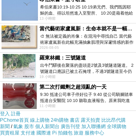
希伯來書10:19-10:25 10:19弟兄們、我們既因耶
穌的血、得以坦然進入至聖所、 10:20是藉着他給
13 小時前
我們開了一條又新又活的路從幔子經過
當代藝術家盧嵐新：生命本就不是一幅能被定義的肖像，在混亂與交疊中拼湊完整的靈魂
🎨 無法被定義的肖像：在混沌中尋找自己 當代藝
術家盧嵐新在此幅充滿抽象肌理與深邃情感的新作
2026-08-05
中，以灰白為基底，交織著塗抹、刮擦與
羅東林鐵：三號隧道
出牛鬥驛後在聚落的盡頭是2號及3號隧道隧道。 2
號隧道口應該已被土石掩埋，不過3號隧道至今仍
19 小時前
存在。從台7丙牛鬥橋上往左岸上游方
第二次打鐵劑之超混亂的一天
9:30 抵達公司車子停好位子 9:40 從公司騎腳踏車
抵達台安醫院 10:10 聽取血液報告。原來我吃進
11 小時前
去的 B12 彌可保並非沒有吸收而是超
登入
註冊
PChome首頁
線上購物
24h購物
書店
露天拍賣
比比昂代購
新聞
/
氣象
股市
個人新聞台
廣告刊登
加入聯播網
全球購物
買賣租屋
支付連
國際連
Pi 拍錢包
旅遊
服務中心