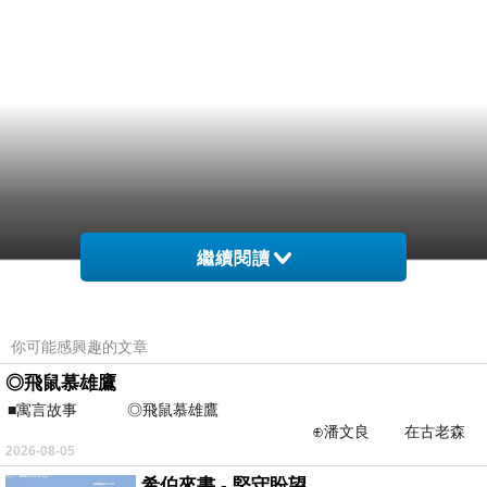
繼續閱讀
你可能感興趣的文章
◎飛鼠慕雄鷹
■寓言故事 ◎飛鼠慕雄鷹
⊕潘文良 在古老森
2026-08-05
林的底層，住著一隻小飛鼠
希伯來書 - 堅守盼望