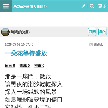
時間的光影
訂閱
我的
2026-05-09 10:57:45
劉俊余
一朵花等待盛放
留言 0
收藏 0
推薦 0
那是一扇門，微啟
讓黑夜的潮汐輕輕探入
探入一場緘默的風暴
如晨曦劃破夢境的傷口
它顫抖，卻不言語